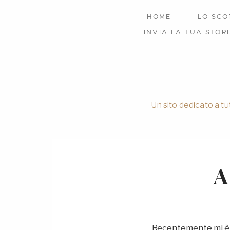
HOME
LO SCO
INVIA LA TUA STOR
Un sito dedicato a tu
A
Recentemente mi è st