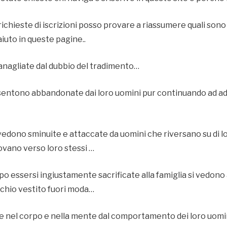
richieste di iscrizioni posso provare a riassumere quali son
iuto in queste pagine..
tanagliate dal dubbio del tradimento…
 sentono abbandonate dai loro uomini pur continuando ad ad
vedono sminuite e attaccate da uomini che riversano su di lor
ovano verso loro stessi …
o essersi ingiustamente sacrificate alla famiglia si vedon
chio vestito fuori moda…
te nel corpo e nella mente dal comportamento dei loro uomi