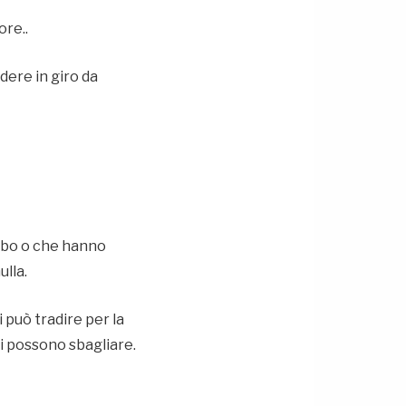
re..
dere in giro da
imbo o che hanno
lla.
 può tradire per la
i possono sbagliare.