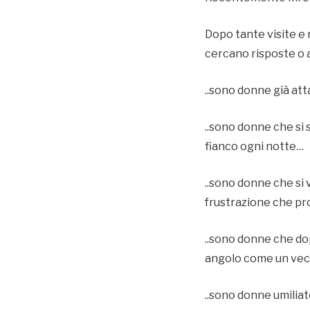
Dopo tante visite e 
cercano risposte o a
..sono donne già at
..sono donne che si
fianco ogni notte…
..sono donne che si 
frustrazione che pr
..sono donne che dop
angolo come un vec
..sono donne umilia