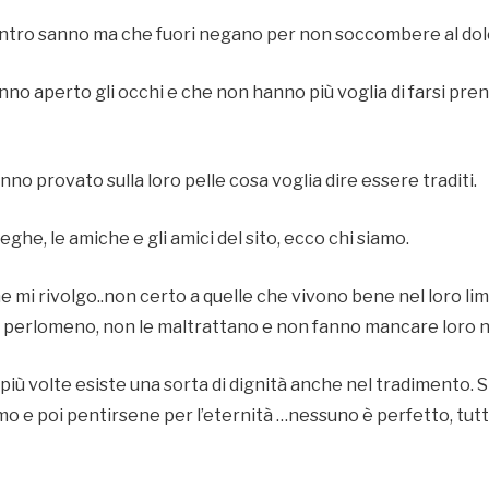
ntro sanno ma che fuori negano per non soccombere al dolo
no aperto gli occhi e che non hanno più voglia di farsi pren
nno provato sulla loro pelle cosa voglia dire essere traditi.
eghe, le amiche e gli amici del sito, ecco chi siamo.
e mi rivolgo..non certo a quelle che vivono bene nel loro l
 perlomeno, non le maltrattano e non fanno mancare loro nu
più volte esiste una sorta di dignità anche nel tradimento. Si
mo e poi pentirsene per l’eternità …nessuno è perfetto, tutt