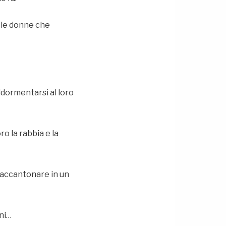
o le donne che
dormentarsi al loro
o la rabbia e la
o accantonare in un
ni…