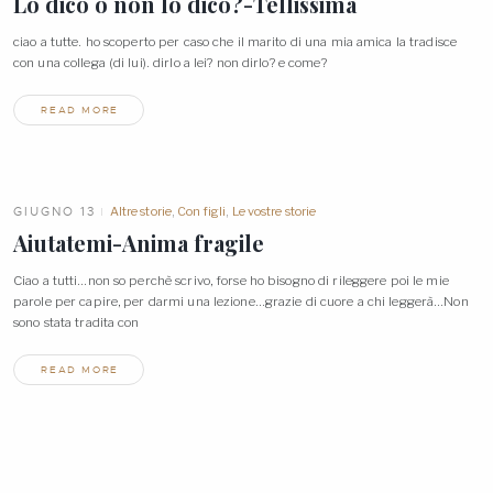
Lo dico o non lo dico?-Tellissima
ciao a tutte. ho scoperto per caso che il marito di una mia amica la tradisce
con una collega (di lui). dirlo a lei? non dirlo? e
come?
READ MORE
GIUGNO 13
Altre storie
,
Con figli
,
Le vostre storie
Aiutatemi-Anima
fragile
Ciao a tutti…non so perchè scrivo, forse ho bisogno di rileggere poi le mie
parole per capire, per darmi una lezione…grazie di cuore a chi leggerà…Non
sono stata tradita
con
READ MORE