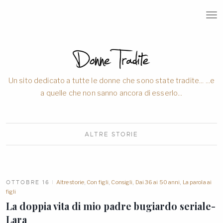
T
O
G
G
L
E
N
A
V
Un sito dedicato a tutte le donne che sono state tradite... ...e
I
a quelle che non sanno ancora di esserlo...
G
A
T
I
O
ALTRE
STORIE
N
OTTOBRE 16
Altre storie
,
Con figli
,
Consigli
,
Dai 36 ai 50 anni
,
La parola ai
figli
La doppia vita di mio padre bugiardo seriale-
Lara