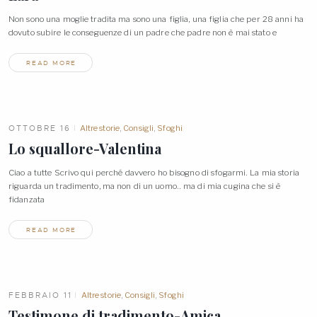
Non sono una moglie tradita ma sono una figlia, una figlia che per 28 anni ha
dovuto subire le conseguenze di un padre che padre non è mai stato
e
READ MORE
OTTOBRE 16
Altre storie
,
Consigli
,
Sfoghi
Lo squallore-Valentina
Ciao a tutte Scrivo qui perché davvero ho bisogno di sfogarmi. La mia storia
riguarda un tradimento, ma non di un uomo.. ma di mia cugina che si è
fidanzata
READ MORE
FEBBRAIO 11
Altre storie
,
Consigli
,
Sfoghi
Testimone di tradimento-Amica