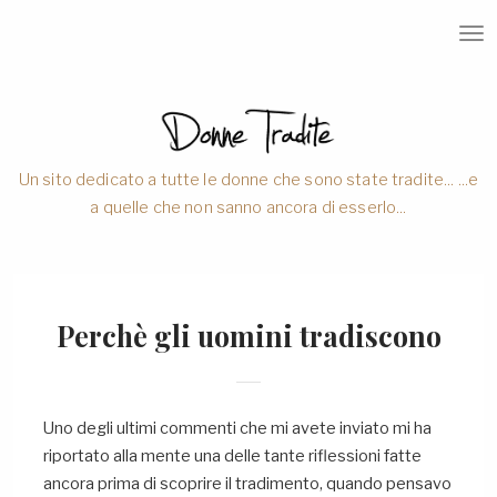
T
O
G
G
L
E
N
A
V
Un sito dedicato a tutte le donne che sono state tradite... ...e
I
a quelle che non sanno ancora di esserlo...
G
A
T
I
O
N
Perchè gli uomini
tradiscono
Uno degli ultimi commenti che mi avete inviato mi ha
riportato alla mente una delle tante riflessioni fatte
ancora prima di scoprire il tradimento, quando pensavo