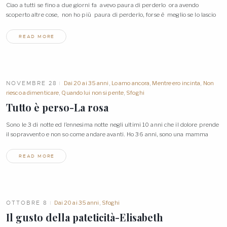
Ciao a tutti se fino a due giorni fa avevo paura di perderlo ora avendo
scoperto altre cose, non ho più paura di perderlo, forse è meglio se lo
lascio
READ MORE
NOVEMBRE 28
Dai 20 ai 35 anni
,
Lo amo ancora
,
Mentre ero incinta
,
Non
riesco a dimenticare
,
Quando lui non si pente
,
Sfoghi
Tutto è perso-La
rosa
Sono le 3 di notte ed l’ennesima notte negli ultimi 10 anni che il dolore prende
il sopravvento e non so come andare avanti. Ho 36 anni, sono una
mamma
READ MORE
OTTOBRE 8
Dai 20 ai 35 anni
,
Sfoghi
Il gusto della pateticità-Elisabeth