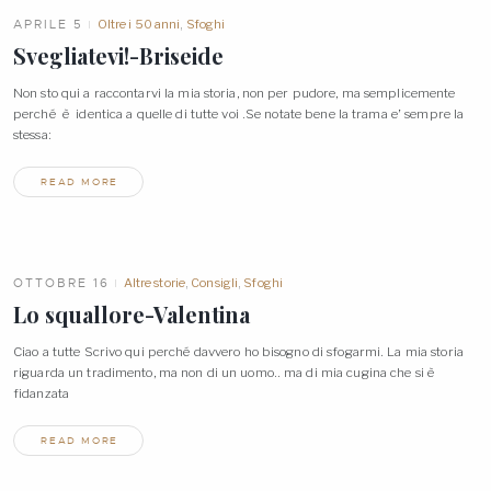
APRILE 5
Oltre i 50 anni
,
Sfoghi
Svegliatevi!-Briseide
Non sto qui a raccontarvi la mia storia, non per pudore, ma semplicemente
perché è identica a quelle di tutte voi .Se notate bene la trama e’ sempre la
stessa:
READ MORE
OTTOBRE 16
Altre storie
,
Consigli
,
Sfoghi
Lo squallore-Valentina
Ciao a tutte Scrivo qui perché davvero ho bisogno di sfogarmi. La mia storia
riguarda un tradimento, ma non di un uomo.. ma di mia cugina che si è
fidanzata
READ MORE