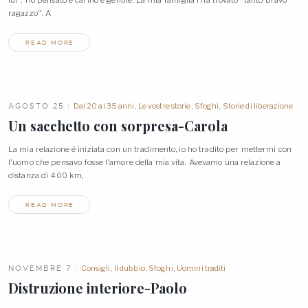
ragazzo”.
A
READ MORE
AGOSTO 25
Dai 20 ai 35 anni
,
Le vostre storie
,
Sfoghi
,
Storie di liberazione
Un sacchetto con sorpresa-Carola
La mia relazione è iniziata con un tradimento, io ho tradito per mettermi con
l’uomo che pensavo fosse l’amore della mia vita. Avevamo una relazione a
distanza di 400
km,
READ MORE
NOVEMBRE 7
Consigli
,
Il dubbio
,
Sfoghi
,
Uomini traditi
Distruzione interiore-Paolo