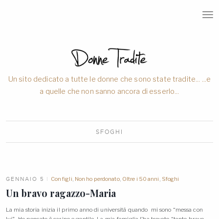
T
O
G
G
L
E
N
A
V
Un sito dedicato a tutte le donne che sono state tradite... ...e
I
a quelle che non sanno ancora di esserlo...
G
A
T
I
O
SFOGHI
N
GENNAIO 5
Con figli
,
Non ho perdonato
,
Oltre i 50 anni
,
Sfoghi
Un bravo ragazzo-Maria
La mia storia inizia il primo anno di università quando mi sono “messa con
lui”. Ho pensato è carino e gentile. La mia famiglia l’ha trovato “tanto bravo