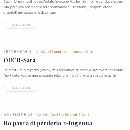
Buongiorno a tutti , quest\’estate ho scoperto che mia moglie conduceva una
vita parallela con video e foto scandalose sul telefono , i sospetti erano
diventati un\’ossessione dato i
suoi
READ MORE
SETTEMBRE 3
Dai 20 ai 35 anni
,
Lo amo ancora
,
Sfoghi
OUCH-Sara
Da mesi il mio ragazzo (ora ex) mi raccontava di come a lavoro erano venute
fuori delle voci su una presunta relazione fra di lui e una sua collega,
mi
READ MORE
NOVEMBRE 28
Con figli
,
Dai 36 ai 50 anni
,
Sfoghi
Ho paura di perderlo
2-Ingenua