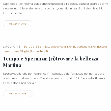
Oggi dopo l\’ennesima delusione ho deciso di dire basta, basta di aggrapparmi
a scuse inutili facendomene una colpa io, quando in realtà chi sbagliato è lui.
Lui che non
lo
READ MORE
LUGLIO 15
Dai 20 ai 35 anni
,
Lo amo ancora
,
Non ho perdonato
,
Non riesco a
dimenticare
,
Sfoghi
,
Uomini traditi
Tempo e Speranza: (ri)trovare la bellezza-
Martina
Spesso capita che per levarci dall’imbarazzo o dall’angoscia nel non sapere
cosa dire a qualcuno che soffre, ricorriamo al cliché più inflazionato: il tempo.
La mia storia non parla
di
READ MORE