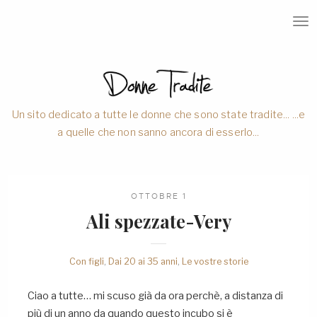
T
O
G
G
L
E
N
A
V
Un sito dedicato a tutte le donne che sono state tradite... ...e
I
a quelle che non sanno ancora di esserlo...
G
A
T
I
O
N
OTTOBRE 1
Ali spezzate-Very
Con figli
,
Dai 20 ai 35 anni
,
Le vostre storie
Ciao a tutte… mi scuso già da ora perchè, a distanza di
più di un anno da quando questo incubo si è