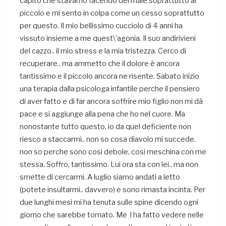
capito che stavamo facendo del male soprattutto al
piccolo e mi sento in colpa come un cesso soprattutto
per questo. Il mio bellissimo cucciolo di 4 anni ha
vissuto insieme a me quest\’agonia. Il suo andirivieni
del cazzo.. il mio stress e la mia tristezza. Cerco di
recuperare.. ma ammetto che il dolore è ancora
tantissimo e il piccolo ancora ne risente. Sabato inizio
una terapia dalla psicologa infantile perche il pensiero
di aver fatto e di far ancora soffrire mio figlio non mi dà
pace e si aggiunge alla pena che ho nel cuore. Ma
nonostante tutto questo, io da quel deficiente non
riesco a staccarmi.. non so cosa diavolo mi succede.
non so perche sono cosi debole, cosi meschina con me
stessa. Soffro, tantissimo. Lui ora sta con lei.. ma non
smette di cercarmi. A luglio siamo andati a letto
(potete insultarmi.. davvero) e sono rimasta incinta. Per
due lunghi mesi mi ha tenuta sulle spine dicendo ogni
giorno che sarebbe tornato. Me l ha fatto vedere nelle