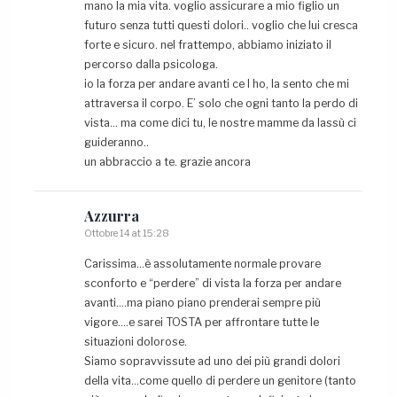
mano la mia vita. voglio assicurare a mio figlio un
futuro senza tutti questi dolori.. voglio che lui cresca
forte e sicuro. nel frattempo, abbiamo iniziato il
percorso dalla psicologa.
io la forza per andare avanti ce l ho, la sento che mi
attraversa il corpo. E’ solo che ogni tanto la perdo di
vista… ma come dici tu, le nostre mamme da lassù ci
guideranno..
un abbraccio a te. grazie ancora
Azzurra
Ottobre 14 at 15:28
Carissima…è assolutamente normale provare
sconforto e “perdere” di vista la forza per andare
avanti….ma piano piano prenderai sempre più
vigore….e sarei TOSTA per affrontare tutte le
situazioni dolorose.
Siamo sopravvissute ad uno dei più grandi dolori
della vita…come quello di perdere un genitore (tanto