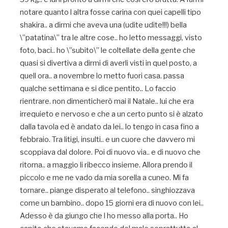
notare quanto l altra fosse carina con quei capelli tipo
shakira.. a dirmi che aveva una (udite udite!!!) bella
\”patatina\” tra le altre cose.. ho letto messaggi, visto
foto, baci.. ho \”subito\” le coltellate della gente che
quasi si divertiva a dirmi di averli visti in quel posto, a
quell ora.. a novembre lo metto fuori casa. passa
qualche settimana e si dice pentito.. Lo faccio
rientrare. non dimenticherò mai il Natale.. lui che era
irrequieto e nervoso e che a un certo punto si è alzato
dalla tavola ed è andato da lei.. lo tengo in casa fino a
febbraio. Tra litigi, insulti.. e un cuore che davvero mi
scoppiava dal dolore. Poi di nuovo via.. e di nuovo che
ritorna.. a maggio li ribecco insieme. Allora prendo il
piccolo e me ne vado da mia sorella a cuneo. Mi fa
tornare.. piange disperato al telefono.. singhiozzava
come un bambino.. dopo 15 giorni era di nuovo con lei..
Adesso è da giungo che l ho messo alla porta.. Ho