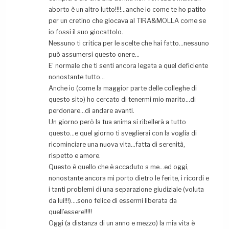
aborto è un altro lutto!!!!…anche io come te ho patito
per un cretino che giocava al TIRA&MOLLA come se
io fossi il suo giocattolo.
Nessuno ti critica per le scelte che hai fatto…nessuno
può assumersi questo onere…
E’ normale che ti senti ancora legata a quel deficiente
nonostante tutto…
Anche io (come la maggior parte delle colleghe di
questo sito) ho cercato di tenermi mio marito…di
perdonare…di andare avanti.
Un giorno però la tua anima si ribellerà a tutto
questo…e quel giorno ti sveglierai con la voglia di
ricominciare una nuova vita…fatta di serenità,
rispetto e amore.
Questo è quello che è accaduto a me…ed oggi,
nonostante ancora mi porto dietro le ferite, i ricordi e
i tanti problemi di una separazione giudiziale (voluta
da lui!!!)….sono felice di essermi liberata da
quell’essere!!!!!
Oggi (a distanza di un anno e mezzo) la mia vita è