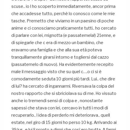
scuse.. io l ho scoperto immediatamente, ancor prima
che accadesse tutto, perchè lo conosco come le mie
tasche. Premetto che viviamo in un paesino di poche
anime e ci conosciamo praticamente tutti.. ho cercato
di parlare con lei, mignotta (e passatemela!) 21enne, e
di spiegarle che c era di mezzo un bambino, che
eravamo una famiglia e che alla sua età poteva
tranquillamente girarsi intorno e togliersi dal cazzo
(passatemelo di nuovo). Ha evidentemente recepito
male il messaggio visto che su quel c….o ci si è
comodamente seduta 10 giorni più tardi. Lui.. che dire
di lui? ha cercato di ingannarmi. Riversava la colpa del
nostro rapporto che si sbriciolava su di me. Ho vissuto
anche io tremendi sensi di colpa e , nonostante
sapessi che stava con lei, cercavo in tutti i modi di
recuperarlo.. l idea di perderlo mi deteriorava.. quell
estate, nel giro di 15 giorni ho perso 10 kg. Arrivando ai
39 kg.. e lui lì pronto a dirmi che così ero brutta. A farmi