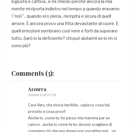
ingiusta e cattiva.. e mi chiedo perchè ancora la mia
mente mi riporta indietro nel tempo a quando eravamo
\”noi\”.. quando ero piena.. riempita e sicura di quell
amore. E ancora provo una fitta devastante al cuore. E
quell emozioni sembrano così vere e forti da superare
tutto..Sarò io la deficiente? chi può aiutarmi se io nn ci
sono più?
Comments
(3):
Azzurra
Ottobre 11 at 10:28
Cara Very che storia terribile…capisco cosa hai
provato e cosa provi!
Anche io, come te, ho perso mia mamma per un
cancro…anche io come te ho dovuto scegliere di
compiere ciò che una donna non vorrebbe mai….un