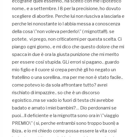
ecografie quell esserino.. ha scelto con me l ipotetico
nome.. e a settembre. l 8 per la precisione, ho dovuto
scegliere di abortire. Perche lui non riusciva a lasciarla e
perche lei nonostante io l abbia messa a conoscenza
della cosa \”non voleva perderlo\” ( mignotta!!!). se
potete, vi prego, non criticatemi per questa scelta. Ci
piango ogni giorno.. e mi dico che questo dolore che mi
spacca in due è ora la giusta punizione che mi merito
per essere così stupida. GLi errori si pagano.. guardo
mio figlio e il cuore si crepa perchè gli ho negato un
fratellino o una sorellina.. ma per me non è stato facile..
come potevo io da sola affrontare tutto? avrei
rischiato di impazzire.. so che è un discorso
egoistico..ma se vado io fuori di testa chi avrebbe
badato e amato i miei bambini?… Dio perdonami se
puoi…Il deficiente e la mignotta sono ora in \”viaggio
PREMIO\” ( si, perche entrambi sono troppo buoni) a
ibiza.. e io mi chiedo come possa essere la vita così