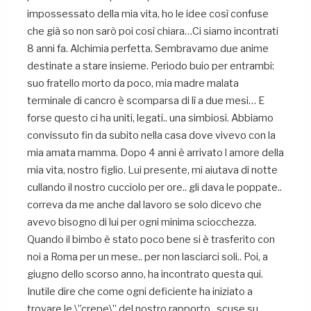
impossessato della mia vita, ho le idee così confuse
che già so non sarò poi così chiara…Ci siamo incontrati
8 anni fa. Alchimia perfetta. Sembravamo due anime
destinate a stare insieme. Periodo buio per entrambi:
suo fratello morto da poco, mia madre malata
terminale di cancro è scomparsa di lì a due mesi… E
forse questo ci ha uniti, legati.. una simbiosi. Abbiamo
convissuto fin da subito nella casa dove vivevo con la
mia amata mamma. Dopo 4 anni è arrivato l amore della
mia vita, nostro figlio. Lui presente, mi aiutava di notte
cullando il nostro cucciolo per ore.. gli dava le poppate..
correva da me anche dal lavoro se solo dicevo che
avevo bisogno di lui per ogni minima sciocchezza.
Quando il bimbo è stato poco bene si è trasferito con
noi a Roma per un mese.. per non lasciarci soli.. Poi, a
giugno dello scorso anno, ha incontrato questa qui.
Inutile dire che come ogni deficiente ha iniziato a
trovare le \”crepe\” del nostro rapporto.. scuse su