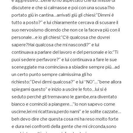
e aggressivo…bene io ho aspettato che lui finisse di
discutere e che si calmasse e poi con una scusa l’ho
portato giú in cantina…arrivati giú gli chiesi:”Dimmi é
tutto a posto?” e lui chiaramente cercava di scusare il
suo nervosismo dicendo che non ce la faceva piú con il
personale…e io gli chiesi:”C’é qualcosa che dovrei
sapere?Hai qualcosa che mi nascondi?” e lui
continuava a parlare del lavoro e del personale e io:”Ti
puoi sedere perfavore?” e lui continuava a fare le sue
sceneggiate ma cominciava a sbiadire sempre piú…ad
un certo punto sempre calmissima gli ho
richiesto:”Devi dirmi qualcosa?” e lui “NO”…”bene allora
spiegami questo” e inizio a uscire le foto…lui si é
seduto perché gli tremavano le gambe,era diventato
bianco e cominció a piangere…”Io non sapevo come
uscirne,lei mi ricattava,perdo nami” e le solite cazzate…
beh devo dire che questa cosa mi ha reso molto forte
e dura nei confronti della gente che mi circonda,sono