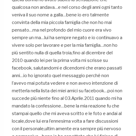
qualcosa non andava…e nel corso degli anni ogni tanto
veniva il suo nome a galla…bene io ero talmente
convinta della mia piccola famiglia che non ho mai
pensato…ma nel profondo del mio cuore era vivo
sempre un ma…lui ha sempre negato e io continuavo a
vivere solo per lavorare e per la mia famiglia…non ho
piú sentito nulla di quella troia,fino al dicembre del
2010 quando lei per la prima volta mi scrisse su
facebook, salutandomi e dicendomi che erano passati
anni…io ho ignorato quel messaggio perché non
l’avevo mai potuta vedere e non avevo intenzione di
metterla nella lista dei miei amici su facebook…poi non
succede piú niente fino al 03.Aprile.2011 quando mi ha
mandato la confessione…bene la mia reazione fu che
stampai quello che mi aveva scritto e le foto e andai al
locale,dove lui era l’ennesima volta a fare discussioni
con il personale,ultim amente era sempre piú nervoso