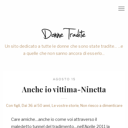
T
O
G
G
L
E
N
A
V
Un sito dedicato a tutte le donne che sono state tradite... ...e
I
a quelle che non sanno ancora di esserlo...
G
A
T
I
O
N
AGOSTO 15
Anche io vittima-Ninetta
Con figli
,
Dai 36 ai 50 anni
,
Le vostre storie
,
Non riesco a dimenticare
Care amiche…anche io come voi attraverso il
maledetto tunnel del tradimento…nell’Aprile 2011 la