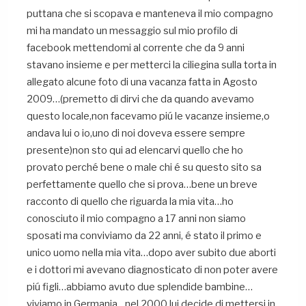
puttana che si scopava e manteneva il mio compagno
mi ha mandato un messaggio sul mio profilo di
facebook mettendomi al corrente che da 9 anni
stavano insieme e per metterci la ciliegina sulla torta in
allegato alcune foto di una vacanza fatta in Agosto
2009…(premetto di dirvi che da quando avevamo
questo locale,non facevamo piú le vacanze insieme,o
andava lui o io,uno di noi doveva essere sempre
presente)non sto qui ad elencarvi quello che ho
provato perché bene o male chi é su questo sito sa
perfettamente quello che si prova…bene un breve
racconto di quello che riguarda la mia vita…ho
conosciuto il mio compagno a 17 anni non siamo
sposati ma conviviamo da 22 anni, é stato il primo e
unico uomo nella mia vita…dopo aver subito due aborti
e i dottori mi avevano diagnosticato di non poter avere
piú figli…abbiamo avuto due splendide bambine…
viviamo in Germania…nel 2000 lui decide di mettersi in