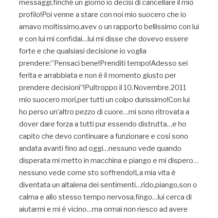
messaggi,finché un giorno io decisi di cancellare il mio
profilo!Poi venne a stare con noi mio suocero che io
amavo moltissimo,avev o un rapporto bellissimo con lui
e con lui mi confidai…lui mi disse che dovevo essere
forte e che qualsiasi decisione io voglia
prendere:”Pensaci bene!Prenditi tempo!Adesso sei
ferita e arrabbiata e non é il momento giusto per
prendere decisioni”!Pultroppo il 10.Novembre.2011
mio suocero morí,per tutti un colpo durissimo!Con lui
ho perso un’altro pezzo di cuore…mi sono ritrovata a
dover dare forza a tutti pur essendo distrutta…e ho
capito che devo continuare a funzionare e cosí sono
andata avanti fino ad oggi…nessuno vede quando
disperata mi metto in macchina e piango e mi dispero…
nessuno vede come sto soffrendo!La mia vita é
diventata un altalena dei sentimenti…rido,piango,son o
calma e allo stesso tempo nervosa,fingo…lui cerca di
aiutarmi e mi é vicino…ma ormai non riesco ad avere