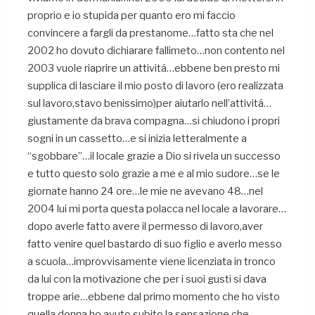
proprio e io stupida per quanto ero mi faccio
convincere a fargli da prestanome…fatto sta che nel
2002 ho dovuto dichiarare fallimeto…non contento nel
2003 vuole riaprire un attivitá…ebbene ben presto mi
supplica di lasciare il mio posto di lavoro (ero realizzata
sul lavoro,stavo benissimo)per aiutarlo nell’attivitá…
giustamente da brava compagna…si chiudono i propri
sogni in un cassetto…e si inizia letteralmente a
“sgobbare”…il locale grazie a Dio si rivela un successo
e tutto questo solo grazie a me e al mio sudore…se le
giornate hanno 24 ore…le mie ne avevano 48…nel
2004 lui mi porta questa polacca nel locale a lavorare…
dopo averle fatto avere il permesso di lavoro,aver
fatto venire quel bastardo di suo figlio e averlo messo
a scuola…improvvisamente viene licenziata in tronco
da lui con la motivazione che per i suoi gusti si dava
troppe arie…ebbene dal primo momento che ho visto
quella donna ho avuto subito la sensazione che