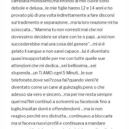
cambiata moltissimo,ma infondo al mio cuore sono
debole e delusa…le mie figlie hanno 12 e 14 anni e ho
provato piú di una volta indirettamente a fare discorsi
sul tradimento e separazione…ma la loro reazione mi ha
scioccata…”Mamma tu non vorresti mai che noi
dovessimo decidere se stare con te o papi…a noi non
succederebbe mai una cosa del genere”…mi si é
gelato il sangue e non sarei capace…lui é diventato
quasi insopportabile per me con tutte quelle sue
attenzioni che mi dedica…sei bellissima…sei
stupenda…un Ti AMO ogni 5 Minuti…le sue
telefonate,dove sei?cosa fai?quando vieni?é
diventato come un cane al guinzaglio,pens o che
adesso sia vero e sincero…ma per me resta sempre
quel ma?!lei continuó a scrivermi su facebook fino a
luglio,insultan domi e offendendomi …ma io non
reagivo perché ero distrutta…continuavo a bloccarla
ma si faceva nuovi profili e continuava a mandare