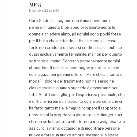
MF55
Dicembre 22 at 1:48
Caro Guido, hai ragione non è una questione di
genere, in questo blog sono prevalentemente le
donne a chiedere aiuto, gli uomini sono pochi forse
per il fatto che sentendosi dire che sono il sesso
forte non credono di doversi confidare a un publico
quasi esclusivamente femminile, ma non per questo
soffrono di meno. Conosco personalmente uomini
abbandonati dalle loro compagne per stare anche
con ragazzi più giovani di loro. ( Pare che sia tanto di
moda!)Il dolore del tradimento non ha sesso ne
classe sociale, quando succede è devastante per
tutti. A tutti consiglio, per l’esperienza personale, che
è difficile ricreare un rapporto con la persona che ci
ha fatto tanto male, è meglio rompere il rapporto e
ricostruirsi la propria vita piutosto che piangere per
chi non se lo merita. La vita tornerà meravigliosa te lo
assicuro, avremo occasione di incontrare persone
nuove e forse un nuovo amore. Avremo alle spalle