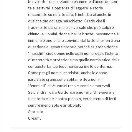
benvenuto tra noi. Sono pienamente d’accordo con
te e, se avrai la pazienza di leggere le storie
raccontate su questo sito, ti imbatterai anche in
qualche tuo collega maschietto. Credo che il
tradimento sia un male universale che può colpire
chiunque: uomini, donne, belli e brutte…nessuno ne è
immune. Sono anche convinta del fatto che non è una
questione di genere proprio perchè esistono donne
“maschili” cioè donne nelle quali non prevale l’istinto
di maternità e protezione ma quello narcisistico della
conquista. La tua testimonianza me lo conferma.
Come per gli uomini narcisisti, anche le donne
narcisiste si uniscono solitamente a uomini
“femminili” cioè uomini rassicuranti e amorevoli.
Se ti andrà , caro Guido, saremo felici di leggere la
tua storia e, nel nostro piccolo, cercheremo di farti
sentire meno solo e arrabbiato.
A presto,
Creamy