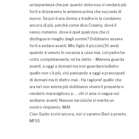
un’esperienza che per quanto dolorosa ci renderà più
forti e drizzeremo le antenne prima che succeda di
nuovo. Se poi è una donna a tradire io la condanno
ancora di più, perchè come dice Creamy, dovè il
senso materno, dove è quel qualcosa che ci
distingue in meglio degli uomini? Dobbiamo essere
forti e andare avanti. Mio figlio il piccolo(30 anni)
quando è venuto in vacanza a casa mia, col padre ha
rotto completamente, mi ha detto – Mamma guarda
avanti, a oggi a domani ma non guardare indietro
quello non c’è più, vivi pensando a oggi e preocupati
di domani ma in dietro mai.- Ha ragione! quello che
era ieri non esiste più dobbiamo vivere il presente e
renderlo meraviglioso e……chi ci ama ci segua noi
andiamo avanti. Nessun narcisista si merita un
nostro rimpianto, MAI!
Ciao Guido scrivi ancora, noi ci saremo Baci a presto,
MF55