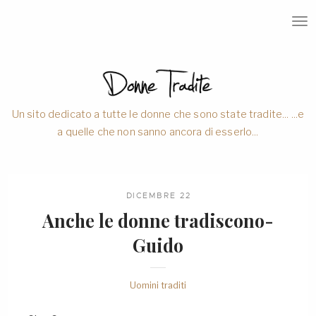
T
O
G
G
L
E
N
A
V
Un sito dedicato a tutte le donne che sono state tradite... ...e
I
a quelle che non sanno ancora di esserlo...
G
A
T
I
O
N
DICEMBRE 22
Anche le donne tradiscono-
Guido
Uomini traditi