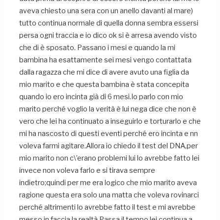
aveva chiesto una sera con un anello davanti al mare)
tutto continua normale di quella donna sembra essersi
persa ogni traccia e io dico ok si è arresa avendo visto
che di è sposato. Passano i mesi e quando la mi
bambina ha esattamente sei mesi vengo contattata
dalla ragazza che mi dice di avere avuto una figlia da
mio marito e che questa bambina è stata concepita
quando io ero incinta già di 6 mesi.Io parlo con mio
marito perché voglio la verità è lui nega dice che non è
vero che lei ha continuato a inseguirlo e torturarlo e che
mi ha nascosto di questi eventi perché ero incinta e nn
voleva farmi agitare.Allora io chiedo il test del DNA,per
mio marito non c\’erano problemi lui lo avrebbe fatto lei
invece non voleva farlo e si tirava sempre
indietro;quindi per me era logico che mio marito aveva
ragione questa era solo una matta che voleva rovinarci
perché altrimenti lo avrebbe fatto il test e mi avrebbe
messo in faccia la realtà.Passa il tempo lei continua a