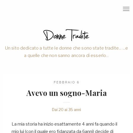
T
O
G
G
L
E
N
A
V
Un sito dedicato a tutte le donne che sono state tradite... ...e
I
a quelle che non sanno ancora di esserlo...
G
A
T
I
O
N
FEBBRAIO 6
Avevo un sogno-Maria
Dai 20 ai 35 anni
La mia storia ha inizio esattamente 4 anni fa quando il
mio lui (con il quale ero fidanzata da 6anni) decide di