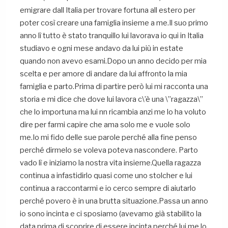
emigrare dall Italia per trovare fortuna all estero per
poter così creare una famiglia insieme a me.Il suo primo
anno lì tutto è stato tranquillo lui lavorava io qui in Italia
studiavo e ogni mese andavo da lui più in estate
quando non avevo esami.Dopo un anno decido per mia
scelta e per amore di andare da lui affronto la mia
famiglia e parto.Prima di partire però lui mi racconta una
storia e mi dice che dove lui lavora c\’è una \”ragazza\”
che lo importuna ma lui nn ricambia anzi me lo ha voluto
dire per farmi capire che ama solo me e vuole solo
me.Io mi fido delle sue parole perché alla fine penso
perché dirmelo se voleva poteva nascondere. Parto
vado lì e iniziamo la nostra vita insieme.Quella ragazza
continua a infastidirlo quasi come uno stolcher e lui
continua a raccontarmi e io cerco sempre di aiutarlo
perché povero è in una brutta situazione.Passa un anno
io sono incinta e ci sposiamo (avevamo già stabilito la
data prima di scoprire di essere incinta perché lui me lo