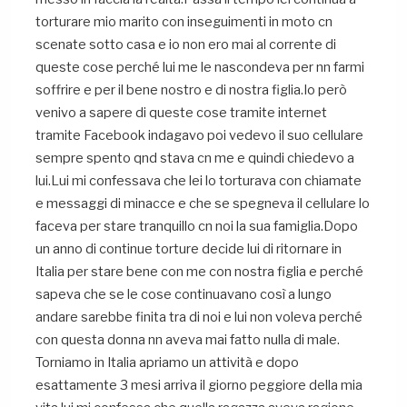
torturare mio marito con inseguimenti in moto cn
scenate sotto casa e io non ero mai al corrente di
queste cose perché lui me le nascondeva per nn farmi
soffrire e per il bene nostro e di nostra figlia.Io però
venivo a sapere di queste cose tramite internet
tramite Facebook indagavo poi vedevo il suo cellulare
sempre spento qnd stava cn me e quindi chiedevo a
lui.Lui mi confessava che lei lo torturava con chiamate
e messaggi di minacce e che se spegneva il cellulare lo
faceva per stare tranquillo cn noi la sua famiglia.Dopo
un anno di continue torture decide lui di ritornare in
Italia per stare bene con me con nostra figlia e perché
sapeva che se le cose continuavano così a lungo
andare sarebbe finita tra di noi e lui non voleva perché
con questa donna nn aveva mai fatto nulla di male.
Torniamo in Italia apriamo un attività e dopo
esattamente 3 mesi arriva il giorno peggiore della mia