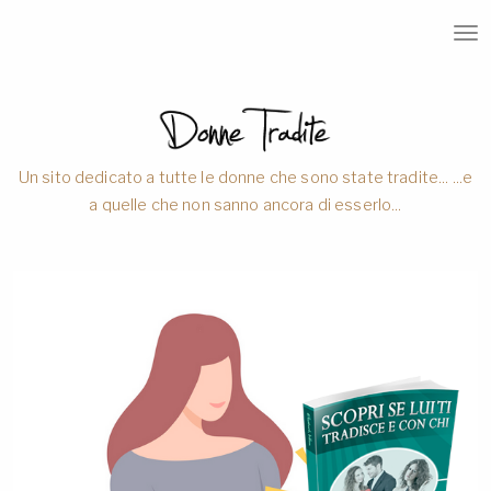
T
O
G
G
L
E
N
A
V
Un sito dedicato a tutte le donne che sono state tradite... ...e
I
a quelle che non sanno ancora di esserlo...
G
A
T
I
O
N