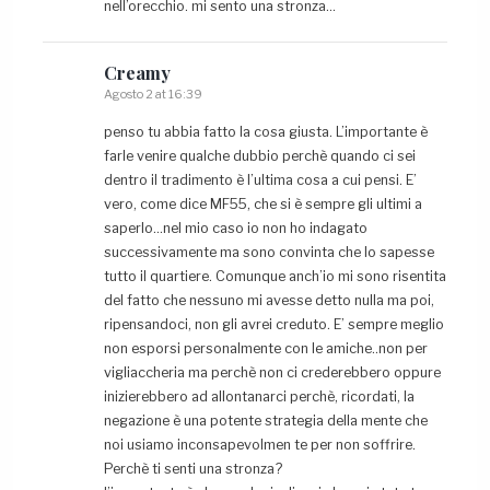
nell’orecchio. mi sento una stronza…
Creamy
Agosto 2 at 16:39
penso tu abbia fatto la cosa giusta. L’importante è
farle venire qualche dubbio perchè quando ci sei
dentro il tradimento è l’ultima cosa a cui pensi. E’
vero, come dice MF55, che si è sempre gli ultimi a
saperlo…nel mio caso io non ho indagato
successivamente ma sono convinta che lo sapesse
tutto il quartiere. Comunque anch’io mi sono risentita
del fatto che nessuno mi avesse detto nulla ma poi,
ripensandoci, non gli avrei creduto. E’ sempre meglio
non esporsi personalmente con le amiche..non per
vigliaccheria ma perchè non ci crederebbero oppure
inizierebbero ad allontanarci perchè, ricordati, la
negazione è una potente strategia della mente che
noi usiamo inconsapevolmen te per non soffrire.
Perchè ti senti una stronza?