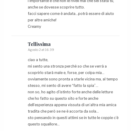
l’importante è che non le riveli mai che sei stata tu,
anche se dovesse scoprire tutto.
facci sapere come è andata…potrà essere di aiuto
per altre amiche!
Creamy
Tellissima
Agosto 2 at 16:39
ciao a tutte,
mi sento una stronza perchè so che se verrà a
scoprirlo starà male e, forse, per colpa mia…
ovviamente sono pronta a starle vicina ma, al tempo
stesso, mi sento di avere “fatto la spia”…
non so, ho agito d’istinto forte anche delle letture
che ho fatto su questo sito e forte anche
dell’esperienza appena vissuta di un’altra mia amica
tradita che però se ne è accorta da sola…
sto pensando in questi attimi se in tutte le coppie c’è
questo squallore…