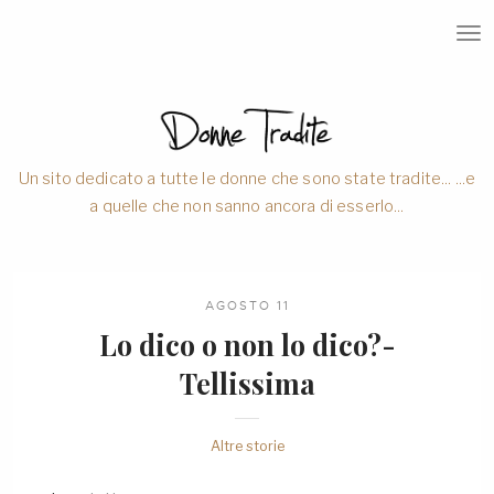
T
O
G
G
L
E
N
A
V
Un sito dedicato a tutte le donne che sono state tradite... ...e
I
a quelle che non sanno ancora di esserlo...
G
A
T
I
O
N
AGOSTO 11
Lo dico o non lo dico?-
Tellissima
Altre storie