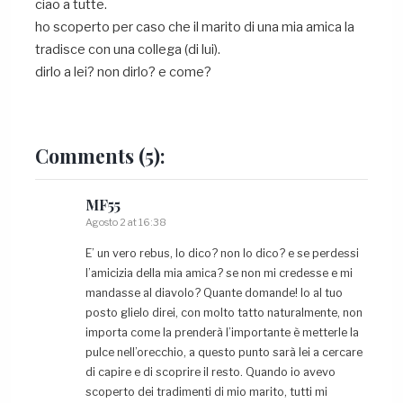
ciao a tutte.
ho scoperto per caso che il marito di una mia amica la
tradisce con una collega (di lui).
dirlo a lei? non dirlo? e come?
Comments
(5):
MF55
Agosto 2 at 16:38
E’ un vero rebus, lo dico? non lo dico? e se perdessi
l’amicizia della mia amica? se non mi credesse e mi
mandasse al diavolo? Quante domande! Io al tuo
posto glielo direi, con molto tatto naturalmente, non
importa come la prenderà l’importante è metterle la
pulce nell’orecchio, a questo punto sarà lei a cercare
di capire e di scoprire il resto. Quando io avevo
scoperto dei tradimenti di mio marito, tutti mi