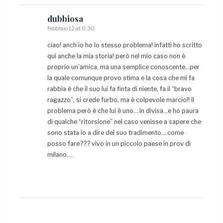
dubbiosa
Febbraio 12 at 0:30
ciao! anch’io ho lo stesso problema! infatti ho scritto
qui anche la mia storia! però nel mio caso non è
proprio un’amica, ma una semplice conoscente…per
la quale comunque provo stima e la cosa che mi fa
rabbia è che il suo lui fa finta di niente, fa il “bravo
ragazzo”, si crede furbo, ma è colpevole marcio!! il
problema però è che lui è uno….in divisa…e ho paura
di qualche “ritorsione” nel caso venisse a sapere che
sono stata io a dire del suo tradimento….come
posso fare??? vivo in un piccolo paese in prov di
milano….