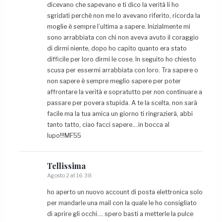
dicevano che sapevano e ti dico la verità li ho
sgridati perchè non me lo avevano riferito, ricorda la
moglie è sempre l’ultima a sapere. Inizialmente mi
sono arrabbiata con chi non aveva avuto il coraggio
di dirmi niente, dopo ho capito quanto era stato
difficile per loro dirmi le cose. In seguito ho chiesto
scusa per essermi arrabbiata con loro. Tra sapere o
non sapere è sempre meglio sapere per poter
affrontare la verità e sopratutto per non continuare a
passare per povera stupida. A te la scelta, non sarà
facile ma la tua amica un giorno ti ringrazierà, abbi
tanto tatto, ciao facci sapere….in bocca al
lupo!!!MF55
Tellissima
Agosto 2 at 16:38
ho aperto un nuovo account di posta elettronica solo
per mandarle una mail con la quale le ho consigliato
di aprire gli occhi…. spero basti a metterle la pulce