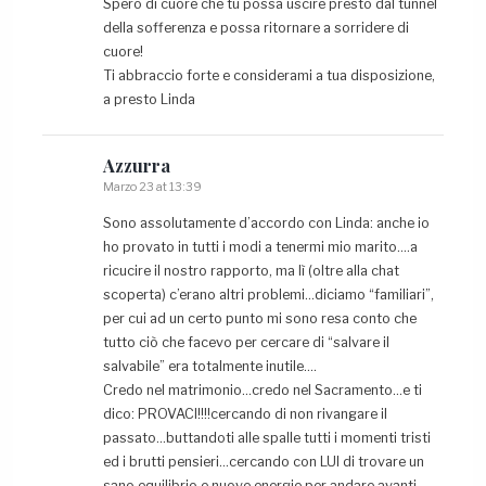
Spero di cuore che tu possa uscire presto dal tunnel
della sofferenza e possa ritornare a sorridere di
cuore!
Ti abbraccio forte e considerami a tua disposizione,
a presto Linda
Azzurra
Marzo 23 at 13:39
Sono assolutamente d’accordo con Linda: anche io
ho provato in tutti i modi a tenermi mio marito….a
ricucire il nostro rapporto, ma lì (oltre alla chat
scoperta) c’erano altri problemi…diciamo “familiari”,
per cui ad un certo punto mi sono resa conto che
tutto ciò che facevo per cercare di “salvare il
salvabile” era totalmente inutile….
Credo nel matrimonio…credo nel Sacramento…e ti
dico: PROVACI!!!!cercando di non rivangare il
passato…buttandoti alle spalle tutti i momenti tristi
ed i brutti pensieri…cercando con LUI di trovare un
sano equilibrio e nuove energie per andare avanti