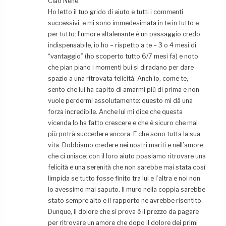
Ciao Nenè,
Ho letto il tuo grido di aiuto e tutti i commenti
successivi, e mi sono immedesimata in te in tutto e
per tutto: l’umore altalenante è un passaggio credo
indispensabile, io ho – rispetto a te – 3 o 4 mesi di
“vantaggio” (ho scoperto tutto 6/7 mesi fa) e noto
che pian piano i momenti bui si diradano per dare
spazio a una ritrovata felicità. Anch’io, come te,
sento che lui ha capito di amarmi più di prima e non
vuole perdermi assolutamente: questo mi dà una
forza incredibile. Anche lui mi dice che questa
vicenda lo ha fatto crescere e che è sicuro che mai
più potrà succedere ancora. E che sono tutta la sua
vita. Dobbiamo credere nei nostri mariti e nell’amore
che ci unisce: con il loro aiuto possiamo ritrovare una
felicità e una serenità che non sarebbe mai stata così
limpida se tutto fosse finito tra lui e l’altra e noi non
lo avessimo mai saputo. Il muro nella coppia sarebbe
stato sempre alto e il rapporto ne avrebbe risentito.
Dunque, il dolore che si prova è il prezzo da pagare
per ritrovare un amore che dopo il dolore dei primi