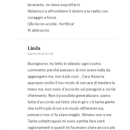
lacerante…nn deve sopraffarci.
Alziamoci e affrontiamo il dolore e la realta con
coraggio e forza.
Qllo ke nn uccide…fortifica!
Vi abbraccio
Linda
Aprile 28 at 10:16
Buongiorno, ho letto in silenzio ogni vostro
commento perché pensavo di non avere nulla da
aggiungere ma, non è più così… Cara Azzurra,
apprezzo molto il tuo modo di cercare di tendere la
mano ma, non sono d’accordo sui paragoni a cui fai
riferimento. Non è possibile generalizzare, siamo
tutte d’accordo sul fatto che in giro c’è tanta gente
che soffre più di noi e in modo differente ma,
pensarci non ci fa stare meglio. Almeno non a me.
Tante volte(troppe) mi sono sentita fare certi
ragionamenti e questi mi facevano stare ancora più