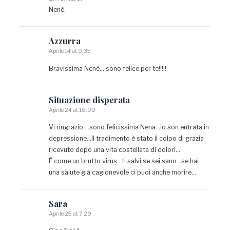
Nenè.
Azzurra
Aprile 14 at 9:35
Bravissima Nenè….sono felice per te!!!!!
Situazione
disperata
Aprile 24 at 18:09
Vi ringrazio….sono felicissima Nena…io son entrata in
depressione…Il tradimento è stato il colpo di grazia
ricevuto dopo una vita costellata di dolori….
È come un brutto virus…ti salvi se sei sano…se hai
una salute già cagionevole ci puoi anche morire…
Sara
Aprile 25 at 7:29