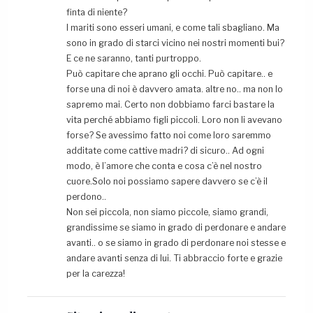
finta di niente?
I mariti sono esseri umani, e come tali sbagliano. Ma
sono in grado di starci vicino nei nostri momenti bui?
E ce ne saranno, tanti purtroppo.
Può capitare che aprano gli occhi. Può capitare.. e
forse una di noi è davvero amata. altre no.. ma non lo
sapremo mai. Certo non dobbiamo farci bastare la
vita perché abbiamo figli piccoli. Loro non li avevano
forse? Se avessimo fatto noi come loro saremmo
additate come cattive madri? di sicuro.. Ad ogni
modo, è l’amore che conta e cosa c’è nel nostro
cuore.Solo noi possiamo sapere davvero se c’è il
perdono..
Non sei piccola, non siamo piccole, siamo grandi,
grandissime se siamo in grado di perdonare e andare
avanti.. o se siamo in grado di perdonare noi stesse e
andare avanti senza di lui. Ti abbraccio forte e grazie
per la carezza!