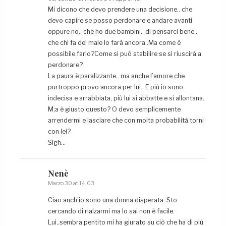
Mi dicono che devo prendere una decisione.. che
devo capire se posso perdonare e andare avanti
oppure no.. che ho due bambini.. di pensarci bene..
che chi fa del male lo farà ancora..Ma come è
possibile farlo?Come si può stabilire se si riuscirà a
perdonare?
La paura è paralizzante.. ma anche l’amore che
purtroppo provo ancora per lui.. E più io sono
indecisa e arrabbiata, più lui si abbatte e si allontana.
M;a è giusto questo? O devo semplicemente
arrendermi e lasciare che con molta probabilità torni
con lei?
Sigh…
Nenè
Marzo 30 at 14:03
Ciao anch’io sono una donna disperata. Sto
cercando di rialzarmi ma lo sai non è facile.
Lui..sembra pentito mi ha giurato su ciò che ha di più