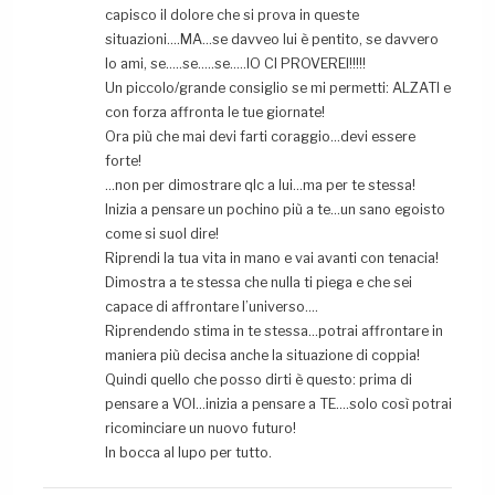
capisco il dolore che si prova in queste
situazioni….MA…se davveo lui è pentito, se davvero
lo ami, se…..se…..se…..IO CI PROVEREI!!!!!
Un piccolo/grande consiglio se mi permetti: ALZATI e
con forza affronta le tue giornate!
Ora più che mai devi farti coraggio…devi essere
forte!
…non per dimostrare qlc a lui…ma per te stessa!
Inizia a pensare un pochino più a te…un sano egoisto
come si suol dire!
Riprendi la tua vita in mano e vai avanti con tenacia!
Dimostra a te stessa che nulla ti piega e che sei
capace di affrontare l’universo….
Riprendendo stima in te stessa…potrai affrontare in
maniera più decisa anche la situazione di coppia!
Quindi quello che posso dirti è questo: prima di
pensare a VOI…inizia a pensare a TE….solo così potrai
ricominciare un nuovo futuro!
In bocca al lupo per tutto.