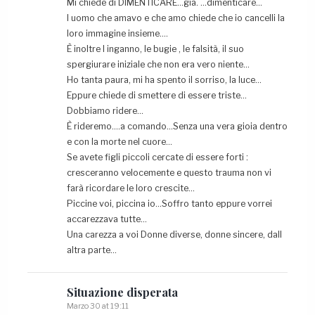
Mi chiede di DIMENTICARE…già. …dimenticare…
l uomo che amavo e che amo chiede che io cancelli la
loro immagine insieme….
È inoltre l inganno, le bugie , le falsità, il suo
spergiurare iniziale che non era vero niente…
Ho tanta paura, mi ha spento il sorriso, la luce…
Eppure chiede di smettere di essere triste…
Dobbiamo ridere…
È rideremo….a comando…Senza una vera gioia dentro
e con la morte nel cuore…
Se avete figli piccoli cercate di essere forti :
cresceranno velocemente e questo trauma non vi
farà ricordare le loro crescite…
Piccine voi, piccina io…Soffro tanto eppure vorrei
accarezzava tutte…
Una carezza a voi Donne diverse, donne sincere, dall
altra parte…
Situazione
disperata
Marzo 30 at 19:11