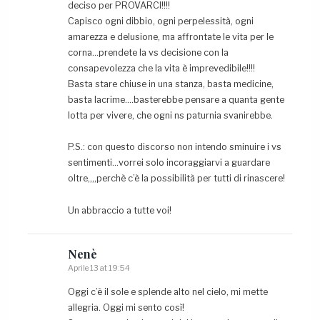
deciso per PROVARCI!!!!
Capisco ogni dibbio, ogni perpelessità, ogni
amarezza e delusione, ma affrontate le vita per le
corna…prendete la vs decisione con la
consapevolezza che la vita è imprevedibile!!!!
Basta stare chiuse in una stanza, basta medicine,
basta lacrime….basterebbe pensare a quanta gente
lotta per vivere, che ogni ns paturnia svanirebbe.
P.S.: con questo discorso non intendo sminuire i vs
sentimenti…vorrei solo incoraggiarvi a guardare
oltre,,,,perchè c’è la possibilità per tutti di rinascere!
Un abbraccio a tutte voi!
Nenè
Aprile 13 at 19:54
Oggi c’è il sole e splende alto nel cielo, mi mette
allegria. Oggi mi sento così!