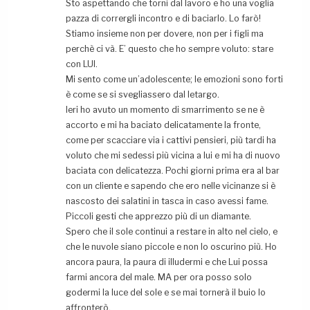
Sto aspettando che torni dal lavoro e ho una voglia
pazza di corrergli incontro e di baciarlo. Lo farò!
Stiamo insieme non per dovere, non per i figli ma
perchè ci và. E’ questo che ho sempre voluto: stare
con LUI.
Mi sento come un’adolescente; le emozioni sono forti
è come se si svegliassero dal letargo.
Ieri ho avuto un momento di smarrimento se ne è
accorto e mi ha baciato delicatamente la fronte,
come per scacciare via i cattivi pensieri, più tardi ha
voluto che mi sedessi più vicina a lui e mi ha di nuovo
baciata con delicatezza. Pochi giorni prima era al bar
con un cliente e sapendo che ero nelle vicinanze si è
nascosto dei salatini in tasca in caso avessi fame.
Piccoli gesti che apprezzo più di un diamante.
Spero che il sole continui a restare in alto nel cielo, e
che le nuvole siano piccole e non lo oscurino più. Ho
ancora paura, la paura di illudermi e che Lui possa
farmi ancora del male. MA per ora posso solo
godermi la luce del sole e se mai tornerà il buio lo
affronterò.