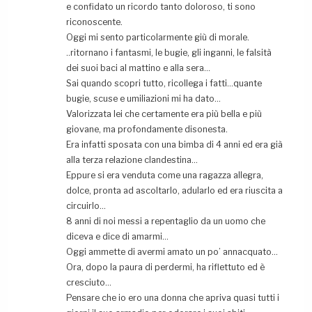
e confidato un ricordo tanto doloroso, ti sono
riconoscente.
Oggi mi sento particolarmente giù di morale.
..ritornano i fantasmi, le bugie, gli inganni, le falsità
dei suoi baci al mattino e alla sera…
Sai quando scopri tutto, ricollega i fatti…quante
bugie, scuse e umiliazioni mi ha dato…
Valorizzata lei che certamente era più bella e più
giovane, ma profondamente disonesta.
Era infatti sposata con una bimba di 4 anni ed era già
alla terza relazione clandestina…
Eppure si era venduta come una ragazza allegra,
dolce, pronta ad ascoltarlo, adularlo ed era riuscita a
circuirlo…
8 anni di noi messi a repentaglio da un uomo che
diceva e dice di amarmi…
Oggi ammette di avermi amato un po’ annacquato…
Ora, dopo la paura di perdermi, ha riflettuto ed è
cresciuto…
Pensare che io ero una donna che apriva quasi tutti i