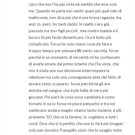
caro che non l’ha più vista nè sentita che ama solo
me. Quando ne parla non sento quasi più quel velo di
malinconia, non dice più che è una brava ragazza, ma
anzi. Io, però, ho tanti dubbi. In realtà c’ero già
passata ma tra i figli piccoli , mia madre malata e il
lavoro fù più facile dimenticare. Ora è tutto più
complicato; Forse ho solo meno cose da fare e
troppo tempo per pensare.Mi sento vecchia, forse
perchè in un momento di sincerità mi ha confessato
di averla amata dal primo istante che l’ha vista, che
non è stata una sua decisione interrompere la
relazione ma solo una conseguenza data dal fatto di
essere stato scoperto. forse perchè lei gli era
entrata nel sangue: che è più bella di me e più
giovane. Poi però le cose sono cambiate è come
tornato in se (o forse mi piace pensarlo) e tra noi
sembrano andare meglio stiamo tanto insieme, è più
presente. SO che ce la faremo, lo vogliamo a tutti i
costi. Dice che si è pentito che non lo farà più (magari
solo per dormire Tranquillo visto che lo sveglio tutte