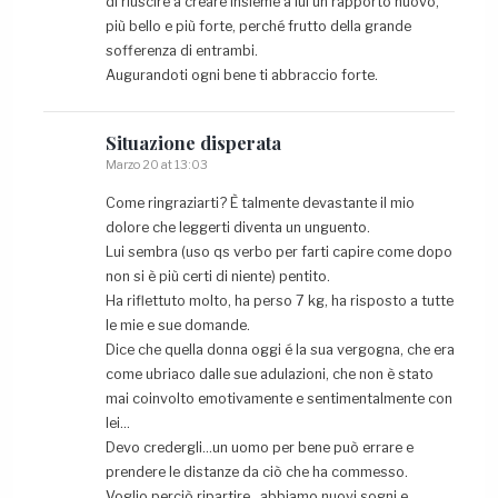
di riuscire a creare insieme a lui un rapporto nuovo,
più bello e più forte, perché frutto della grande
sofferenza di entrambi.
Augurandoti ogni bene ti abbraccio forte.
Situazione
disperata
Marzo 20 at 13:03
Come ringraziarti? È talmente devastante il mio
dolore che leggerti diventa un unguento.
Lui sembra (uso qs verbo per farti capire come dopo
non si è più certi di niente) pentito.
Ha riflettuto molto, ha perso 7 kg, ha risposto a tutte
le mie e sue domande.
Dice che quella donna oggi é la sua vergogna, che era
come ubriaco dalle sue adulazioni, che non è stato
mai coinvolto emotivamente e sentimentalmente con
lei…
Devo credergli…un uomo per bene può errare e
prendere le distanze da ciò che ha commesso.
Voglio perciò ripartire…abbiamo nuovi sogni e