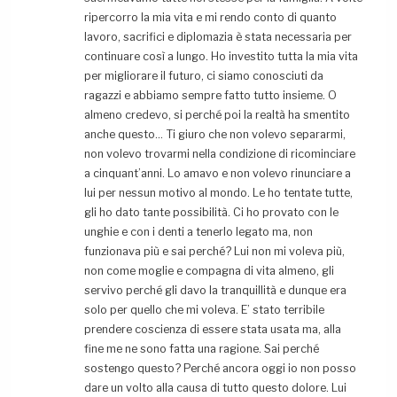
ripercorro la mia vita e mi rendo conto di quanto
lavoro, sacrifici e diplomazia è stata necessaria per
continuare così a lungo. Ho investito tutta la mia vita
per migliorare il futuro, ci siamo conosciuti da
ragazzi e abbiamo sempre fatto tutto insieme. O
almeno credevo, si perché poi la realtà ha smentito
anche questo… Ti giuro che non volevo separarmi,
non volevo trovarmi nella condizione di ricominciare
a cinquant’anni. Lo amavo e non volevo rinunciare a
lui per nessun motivo al mondo. Le ho tentate tutte,
gli ho dato tante possibilità. Ci ho provato con le
unghie e con i denti a tenerlo legato ma, non
funzionava più e sai perché? Lui non mi voleva più,
non come moglie e compagna di vita almeno, gli
servivo perché gli davo la tranquillità e dunque era
solo per quello che mi voleva. E’ stato terribile
prendere coscienza di essere stata usata ma, alla
fine me ne sono fatta una ragione. Sai perché
sostengo questo? Perché ancora oggi io non posso
dare un volto alla causa di tutto questo dolore. Lui