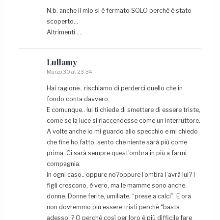
N.b. anche il mio si è fermato SOLO perché è stato
scoperto…
Altrimenti ….
Lullamy
Marzo 30 at 23:34
Hai ragione.. rischiamo di perderci quello che in
fondo conta davvero.
E comunque.. lui ti chiede di smettere di essere triste,
come se la luce si riaccendesse come un interruttore.
A volte anche io mi guardo allo specchio e mi chiedo
che fine ho fatto. sento che niente sarà più come
prima. Ci sarà sempre quest’ombra in più a farmi
compagnia.
in ogni caso.. oppure no?oppure l’ombra l’avrà lui? I
figli crescono, è vero, ma le mamme sono anche
donne. Donne ferite, umiliate, “prese a calci”. E ora
non dovremmo più essere tristi perchè “basta
adesso”? O perchè così per loro è più difficile fare