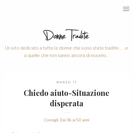
T
O
G
G
L
E
N
A
V
Un sito dedicato a tutte le donne che sono state tradite... ...e
I
a quelle che non sanno ancora di esserlo...
G
A
T
I
O
N
MARZO 17
Chiedo aiuto-Situazione
disperata
Consigli
,
Dai 36 ai 50 anni