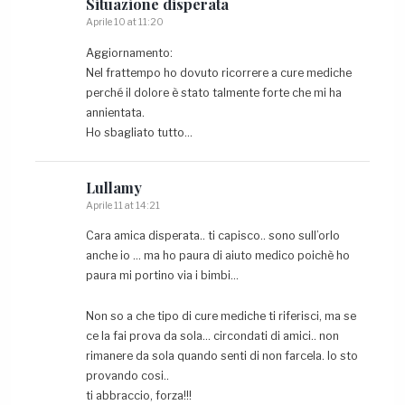
Situazione
disperata
Aprile 10 at 11:20
Aggiornamento:
Nel frattempo ho dovuto ricorrere a cure mediche
perché il dolore è stato talmente forte che mi ha
annientata.
Ho sbagliato tutto…
Lullamy
Aprile 11 at 14:21
Cara amica disperata.. ti capisco.. sono sull’orlo
anche io … ma ho paura di aiuto medico poichè ho
paura mi portino via i bimbi…
Non so a che tipo di cure mediche ti riferisci, ma se
ce la fai prova da sola… circondati di amici.. non
rimanere da sola quando senti di non farcela. Io sto
provando cosi..
ti abbraccio, forza!!!