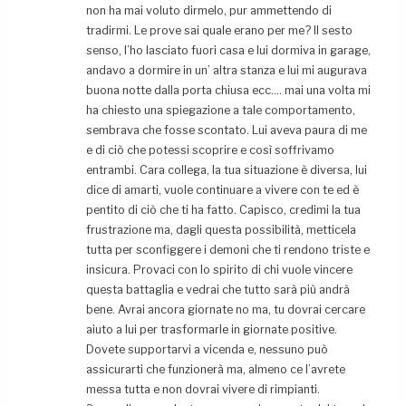
non ha mai voluto dirmelo, pur ammettendo di
tradirmi. Le prove sai quale erano per me? Il sesto
senso, l’ho lasciato fuori casa e lui dormiva in garage,
andavo a dormire in un’ altra stanza e lui mi augurava
buona notte dalla porta chiusa ecc…. mai una volta mi
ha chiesto una spiegazione a tale comportamento,
sembrava che fosse scontato. Lui aveva paura di me
e di ciò che potessi scoprire e così soffrivamo
entrambi. Cara collega, la tua situazione è diversa, lui
dice di amarti, vuole continuare a vivere con te ed è
pentito di ciò che ti ha fatto. Capisco, credimi la tua
frustrazione ma, dagli questa possibilità, metticela
tutta per sconfiggere i demoni che ti rendono triste e
insicura. Provaci con lo spirito di chi vuole vincere
questa battaglia e vedrai che tutto sarà più andrà
bene. Avrai ancora giornate no ma, tu dovrai cercare
aiuto a lui per trasformarle in giornate positive.
Dovete supportarvi a vicenda e, nessuno può
assicurarti che funzionerà ma, almeno ce l’avrete
messa tutta e non dovrai vivere di rimpianti.