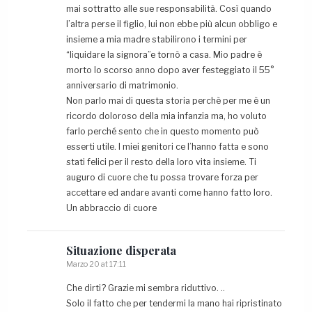
mai sottratto alle sue responsabilità. Così quando
l’altra perse il figlio, lui non ebbe più alcun obbligo e
insieme a mia madre stabilirono i termini per
“liquidare la signora”e tornò a casa. Mio padre è
morto lo scorso anno dopo aver festeggiato il 55°
anniversario di matrimonio.
Non parlo mai di questa storia perchè per me è un
ricordo doloroso della mia infanzia ma, ho voluto
farlo perché sento che in questo momento può
esserti utile. I miei genitori ce l’hanno fatta e sono
stati felici per il resto della loro vita insieme. Ti
auguro di cuore che tu possa trovare forza per
accettare ed andare avanti come hanno fatto loro.
Un abbraccio di cuore
Situazione
disperata
Marzo 20 at 17:11
Che dirti? Grazie mi sembra riduttivo. ..
Solo il fatto che per tendermi la mano hai ripristinato