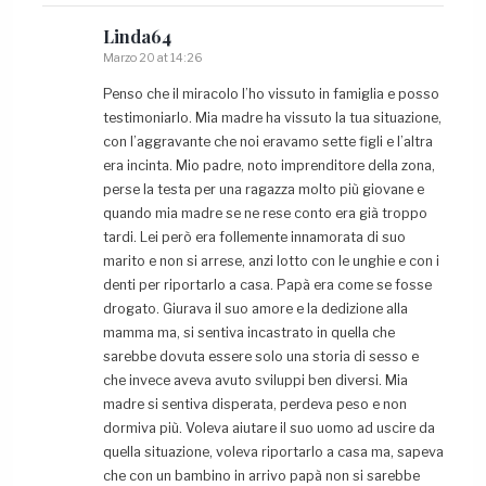
Linda64
Marzo 20 at 14:26
Penso che il miracolo l’ho vissuto in famiglia e posso
testimoniarlo. Mia madre ha vissuto la tua situazione,
con l’aggravante che noi eravamo sette figli e l’altra
era incinta. Mio padre, noto imprenditore della zona,
perse la testa per una ragazza molto più giovane e
quando mia madre se ne rese conto era già troppo
tardi. Lei però era follemente innamorata di suo
marito e non si arrese, anzi lotto con le unghie e con i
denti per riportarlo a casa. Papà era come se fosse
drogato. Giurava il suo amore e la dedizione alla
mamma ma, si sentiva incastrato in quella che
sarebbe dovuta essere solo una storia di sesso e
che invece aveva avuto sviluppi ben diversi. Mia
madre si sentiva disperata, perdeva peso e non
dormiva più. Voleva aiutare il suo uomo ad uscire da
quella situazione, voleva riportarlo a casa ma, sapeva
che con un bambino in arrivo papà non si sarebbe