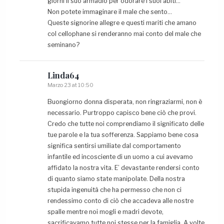
giorni il suo armadio per odorare i suoi abiti…
Non potete immaginare il male che sento…
Queste signorine allegre e questi mariti che amano
col cellophane si renderanno mai conto del male che
seminano?
Linda64
Marzo 23 at 10:50
Buongiorno donna disperata, non ringraziarmi, non è
necessario. Purtroppo capisco bene ciò che provi.
Credo che tutte noi comprendiamo il significato delle
tue parole e la tua sofferenza. Sappiamo bene cosa
significa sentirsi umiliate dal comportamento
infantile ed incosciente di un uomo a cui avevamo
affidato la nostra vita. E’ devastante rendersi conto
di quanto siamo state manipolate. Della nostra
stupida ingenuità che ha permesso che non ci
rendessimo conto di ciò che accadeva alle nostre
spalle mentre noi mogli e madri devote,
sacrificavamo tutte noi stesse per la famiglia. A volte