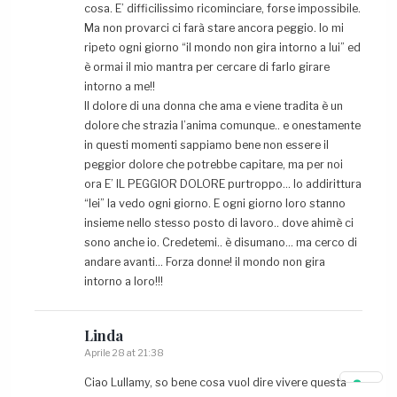
cosa. E’ difficilissimo ricominciare, forse impossibile.
Ma non provarci ci farà stare ancora peggio. Io mi
ripeto ogni giorno “il mondo non gira intorno a lui” ed
è ormai il mio mantra per cercare di farlo girare
intorno a me!!
Il dolore di una donna che ama e viene tradita è un
dolore che strazia l’anima comunque.. e onestamente
in questi momenti sappiamo bene non essere il
peggior dolore che potrebbe capitare, ma per noi
ora E’ IL PEGGIOR DOLORE purtroppo… Io addirittura
“lei” la vedo ogni giorno. E ogni giorno loro stanno
insieme nello stesso posto di lavoro.. dove ahimè ci
sono anche io. Credetemi.. è disumano… ma cerco di
andare avanti… Forza donne! il mondo non gira
intorno a loro!!!
Linda
Aprile 28 at 21:38
Ciao Lullamy, so bene cosa vuol dire vivere questa