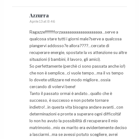
Azzurra
Aprile 13 at 8:46
Ragazze!!!!!!!!!forzaaaaaaaaaaaaaaaaaaa…serve a
qualcosa stare tutti i giorni male?serve a qualcosa
piangervi addosso?e allora????…cercate di
recuperare energie, spostate la vs attenzione su altre
situazioni (i bambini, il lavoro, gli amici).
So perfettamente (perchè ci sono passata anche io!)
che non è semplice…ci vuole tempo…ma il vs tempo
lo dovete utilizzare nel modo migliore…ossia
cercando di volervi bene!
Tanto il passato ormai è andato…quallo che è
successo, è successo e non potete tornare
indietro!…in questa vita bisogna andare avanti…con
determinazioni e pronte a superare ogni difficoltà!
Io non ho avuto la possibilità di recuperare il mio
matrimonio…mio ex marito era evidentemente deciso
a lasciarmi…ma se avessi potuto scegliere, avrei