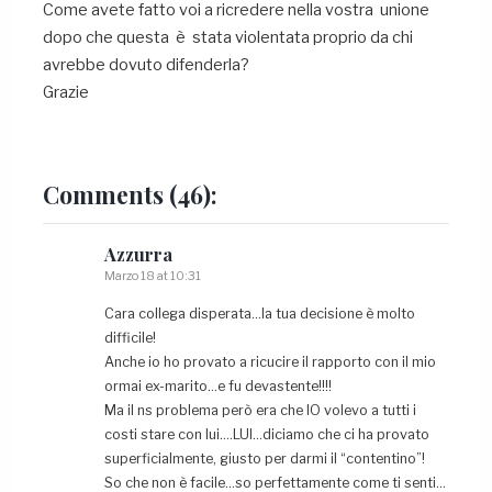
Come avete fatto voi a ricredere nella vostra unione
dopo che questa è stata violentata proprio da chi
avrebbe dovuto difenderla?
Grazie
Comments
(46):
Azzurra
Marzo 18 at 10:31
Cara collega disperata…la tua decisione è molto
difficile!
Anche io ho provato a ricucire il rapporto con il mio
ormai ex-marito…e fu devastente!!!!
Ma il ns problema però era che IO volevo a tutti i
costi stare con lui….LUI…diciamo che ci ha provato
superficialmente, giusto per darmi il “contentino”!
So che non è facile…so perfettamente come ti senti…