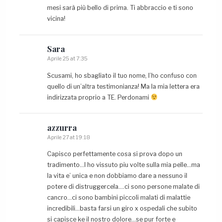
mesi sarà più bello di prima. Ti abbraccio e ti sono
vicina!
Sara
Aprile 25 at 7:35
Scusami, ho sbagliato il tuo nome, l’ho confuso con
quello di un’altra testimonianza! Ma la mia lettera era
indirizzata proprio a TE. Perdonami
azzurra
Aprile 27 at 19:18
Capisco perfettamente cosa si prova dopo un
tradimento…l ho vissuto piu volte sulla mia pelle…ma
la vita e’ unica e non dobbiamo dare a nessuno il
potere di distruggercela….ci sono persone malate di
cancro…ci sono bambini piccoli malati di malattie
incredibili…basta farsi un giro x ospedali che subito
si capisce ke il nostro dolore…se pur forte e