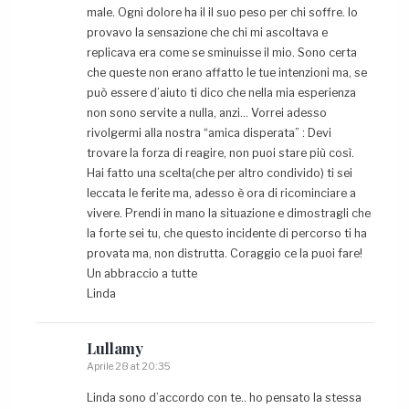
male. Ogni dolore ha il il suo peso per chi soffre. Io
provavo la sensazione che chi mi ascoltava e
replicava era come se sminuisse il mio. Sono certa
che queste non erano affatto le tue intenzioni ma, se
può essere d’aiuto ti dico che nella mia esperienza
non sono servite a nulla, anzi… Vorrei adesso
rivolgermi alla nostra “amica disperata” : Devi
trovare la forza di reagire, non puoi stare più così.
Hai fatto una scelta(che per altro condivido) ti sei
leccata le ferite ma, adesso è ora di ricominciare a
vivere. Prendi in mano la situazione e dimostragli che
la forte sei tu, che questo incidente di percorso ti ha
provata ma, non distrutta. Coraggio ce la puoi fare!
Un abbraccio a tutte
Linda
Lullamy
Aprile 28 at 20:35
Linda sono d’accordo con te.. ho pensato la stessa