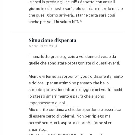
le notti in preda agli incubi!!.) Aspetto con ansia il
giorno in cui questo sarà solo un triste ricordo ma so
che quesl giorno arriverà., stanne certa sarà così
anche per voi. Un saluto NENè
Situazione
disperata
Marzo 30 at 19:09
Innanzitutto grazie…grazie a voi donne diverse da
quelle che sono stare protagoniste di questi eventi.
…
Mentre vi leggo assorbono il vostro disorientamento
e dolore. ..per un attimo ho pensato che bello
sarebbe potervi incontrare e leggere nei vostri occhi
lo stesso smarrimento e paura che si sono
impossessato di noi…
Mio marito continua a chiedere perdono e asserisce
di essere certo di volermi…Non per ripiego ma
perché sente un trasporto enormè. ..forse si era
smarrito…