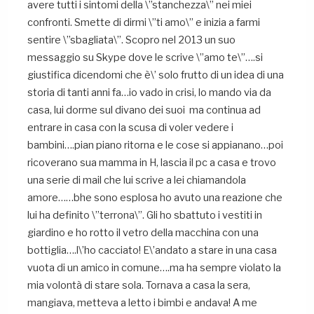
avere tutti i sintomi della \”stanchezza\” nei miei
confronti. Smette di dirmi \”ti amo\” e inizia a farmi
sentire \”sbagliata\”. Scopro nel 2013 un suo
messaggio su Skype dove le scrive \”amo te\”….si
giustifica dicendomi che è\’ solo frutto di un idea di una
storia di tanti anni fa…io vado in crisi, lo mando via da
casa, lui dorme sul divano dei suoi ma continua ad
entrare in casa con la scusa di voler vedere i
bambini….pian piano ritorna e le cose si appianano…poi
ricoverano sua mamma in H, lascia il pc a casa e trovo
una serie di mail che lui scrive a lei chiamandola
amore……bhe sono esplosa ho avuto una reazione che
lui ha definito \”terrona\”. Gli ho sbattuto i vestiti in
giardino e ho rotto il vetro della macchina con una
bottiglia….l\’ho cacciato! E\’andato a stare in una casa
vuota di un amico in comune….ma ha sempre violato la
mia volontà di stare sola. Tornava a casa la sera,
mangiava, metteva a letto i bimbi e andava! A me