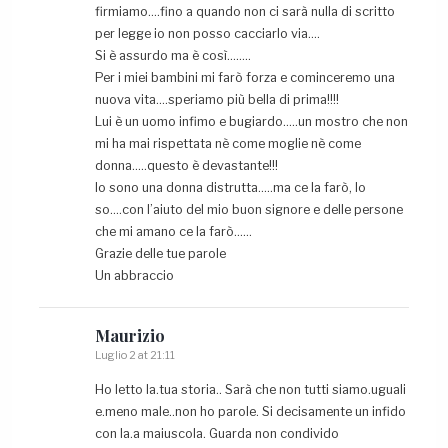
firmiamo….fino a quando non ci sarà nulla di scritto
per legge io non posso cacciarlo via….
Si è assurdo ma è così……..
Per i miei bambini mi farò forza e cominceremo una
nuova vita….speriamo più bella di prima!!!!
Lui è un uomo infimo e bugiardo…..un mostro che non
mi ha mai rispettata nè come moglie nè come
donna…..questo è devastante!!!
Io sono una donna distrutta…..ma ce la farò, lo
so….con l’aiuto del mio buon signore e delle persone
che mi amano ce la farò……
Grazie delle tue parole
Un abbraccio
Maurizio
Luglio 2 at 21:11
Ho letto la.tua storia.. Sarà che non tutti siamo.uguali
e.meno male..non ho parole. Si decisamente un infido
con la.a maiuscola. Guarda non condivido