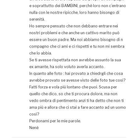
e soprattutto dei BAMBINI, perchè loro non c’entrano
nulla con le nostre ripicche, loro hanno bisongo di
serenità.
Ho sempre pensato che non debbano entrare nei
nostri problemi e che anche un cattivo marito può
essere un buon padre. Ma noi abbiamo bisogno di n
compagno che ci ami e ci rispetti e tu non mi sembra
che lo abbia.
Se ti avesse rispettata non avrebbe assunto la sua
ex amante, ha solo voluto averla accanto.
In quanto alle foto : hai provato a chiedrgli che cosa
avrebbe provato se avesse visto delle foto tue così?
Fatti forza e vola più lontano che puoi. Scusa per
quello che dico, so che ti procura dolore, ma non
vedo ombra di pentimento anzi ti ha detto che non ti
ama più e allora che ci stai a fare accanto ad un uomo
così?
Perdonami per le mie parole.
Nenè