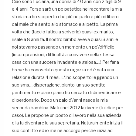
Ciao sono Luciana, una donna di 40 anni con 2 figli di 9
e 4 anni. Forse sarò un po patetica nel racontare la mia
storia ma ho scoperto che più ne parlo e più mi libero
dal male che sento allo stomaco e al petto. La prima
volta che (faccio fatica a scriverlo) quasi ex marito,
risale a 8 anni fa. Il nostro bimbo aveva quasi 3 anni e
noi stavamo passando un momento un po\’difficile
(incomprensioni, difficoltà a convivere nella stessa
casa con una suocera invadente e gelosa….) Per farla
breve ha conosciuto questa ragazza ed è nata una
relazione durata 4 mesi. L\’ho scoperto leggendo un
suo sms….disperazione, pianto, un suo sentito
pentimento e piano piano ho cercato di dimenticare e
di perdonarlo. Dopo un paio d\’anni nasce la mia
seconda bambina. Ma lui nel 2012 la rivede ( lui dice per
caso). Le propone un posto di lavoro nella sua azienda
e la fa diventare la sua segretaria. Naturalmente inizia il
suo conflitto ed io me ne accorgo perché inizia ad