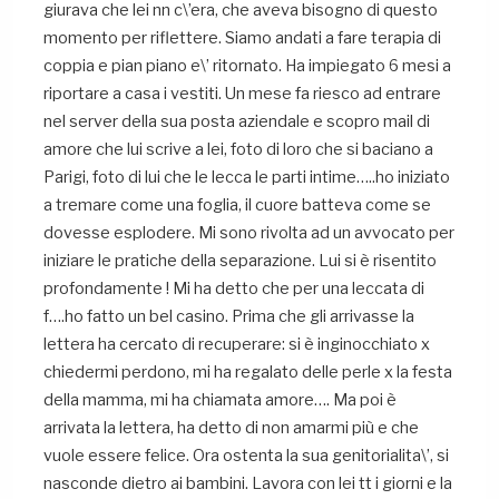
giurava che lei nn c\’era, che aveva bisogno di questo
momento per riflettere. Siamo andati a fare terapia di
coppia e pian piano e\’ ritornato. Ha impiegato 6 mesi a
riportare a casa i vestiti. Un mese fa riesco ad entrare
nel server della sua posta aziendale e scopro mail di
amore che lui scrive a lei, foto di loro che si baciano a
Parigi, foto di lui che le lecca le parti intime…..ho iniziato
a tremare come una foglia, il cuore batteva come se
dovesse esplodere. Mi sono rivolta ad un avvocato per
iniziare le pratiche della separazione. Lui si è risentito
profondamente ! Mi ha detto che per una leccata di
f….ho fatto un bel casino. Prima che gli arrivasse la
lettera ha cercato di recuperare: si è inginocchiato x
chiedermi perdono, mi ha regalato delle perle x la festa
della mamma, mi ha chiamata amore…. Ma poi è
arrivata la lettera, ha detto di non amarmi più e che
vuole essere felice. Ora ostenta la sua genitorialita\’, si
nasconde dietro ai bambini. Lavora con lei tt i giorni e la