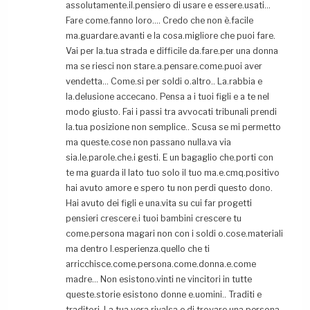
assolutamente.il.pensiero di usare e essere.usati…
Fare come.fanno loro…. Credo che non è.facile
ma.guardare.avanti e la cosa.migliore che puoi fare.
Vai per la.tua strada e difficile da.fare.per una donna
ma se riesci non stare.a.pensare.come.puoi aver
vendetta… Come.si per soldi o.altro.. La.rabbia e
la.delusione accecano. Pensa a i tuoi figli e a te nel
modo giusto. Fai i passi tra avvocati tribunali prendi
la.tua posizione non semplice.. Scusa se mi permetto
ma queste.cose non passano nulla.va via
sia.le.parole.che.i gesti. E un bagaglio che.porti con
te ma guarda il lato tuo solo il tuo ma.e.cmq.positivo
hai avuto amore e spero tu non perdi questo dono.
Hai avuto dei figli e una.vita su cui far progetti
pensieri crescere.i tuoi bambini crescere tu
come.persona magari non con i soldi o.cose.materiali
ma dentro l.esperienza.quello che ti
arricchisce.come.persona.come.donna.e.come
madre… Non esistono.vinti ne vincitori in tutte
queste.storie esistono donne e.uomini.. Traditi e
traditori. La.tua vera.rivalsa e.di trovare.una.persona