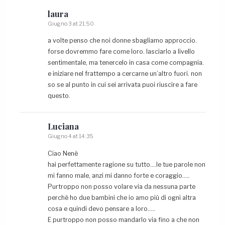
laura
Giugno 3 at 21:50
a volte penso che noi donne sbagliamo approccio.
forse dovremmo fare come loro. lasciarlo a livello
sentimentale, ma tenercelo in casa come compagnia.
e iniziare nel frattempo a cercarne un’altro fuori. non
so se al punto in cui sei arrivata puoi riuscire a fare
questo.
Luciana
Giugno 4 at 14:35
Ciao Nenè
hai perfettamente ragione su tutto….le tue parole non
mi fanno male, anzi mi danno forte e coraggio…..
Purtroppo non posso volare via da nessuna parte
perchè ho due bambini che io amo più di ogni altra
cosa e quindi devo pensare a loro…..
E purtroppo non posso mandarlo via fino a che non