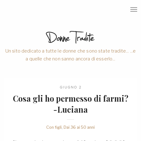
T
O
G
G
L
E
N
A
V
Un sito dedicato a tutte le donne che sono state tradite... ...e
I
a quelle che non sanno ancora di esserlo...
G
A
T
I
O
N
GIUGNO 2
Cosa gli ho permesso di farmi?
-Luciana
Con figli
,
Dai 36 ai 50 anni