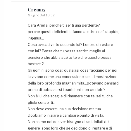
Creamy
Giugno 3 at 10:32
Cara Ariella, perchè ti senti una perdente?
perche questi deficienti ti fanno sentire così: stupida,
ingenua…
Cosa avresti vinto secondo lui? L’onore di restare
con lui? Pensa che tu possa sentirti meglio al
pensiero che abbia scelto te e che questo possa
bastarti?
Gli uomini sono così: qualsiasi cosa facciano per noi
la vivono come una concessione, una dimostrazione
della loro profonda magnanimità…potevano pensarci
prima di abbassarsi i pantaloni, non credete?
Non è lui che sceglie di rimanere con te..sei tu che
glielo consenti…
Non deve essere una sua decisione ma tua.
Dobbiamo iniziare a cambiare punto di vista.
Non siamo noi ad aver bisogno di smidollati del
genere, sono loro che se decidono di restare e di