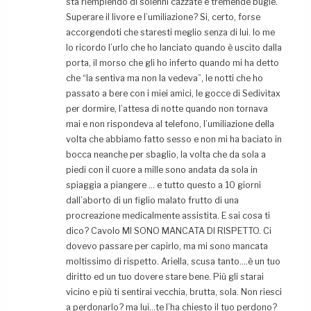
sta riempiendo di solenni cazzate e tremende bugie.
Superare il livore e l’umiliazione? Si, certo, forse
accorgendoti che staresti meglio senza di lui. Io me
lo ricordo l’urlo che ho lanciato quando è uscito dalla
porta, il morso che gli ho inferto quando mi ha detto
che “la sentiva ma non la vedeva”, le notti che ho
passato a bere con i miei amici, le gocce di Sedivitax
per dormire, l’attesa di notte quando non tornava
mai e non rispondeva al telefono, l’umiliazione della
volta che abbiamo fatto sesso e non mi ha baciato in
bocca neanche per sbaglio, la volta che da sola a
piedi con il cuore a mille sono andata da sola in
spiaggia a piangere … e tutto questo a 10 giorni
dall’aborto di un figlio malato frutto di una
procreazione medicalmente assistita. E sai cosa ti
dico? Cavolo MI SONO MANCATA DI RISPETTO. Ci
dovevo passare per capirlo, ma mi sono mancata
moltissimo di rispetto. Ariella, scusa tanto….è un tuo
diritto ed un tuo dovere stare bene. Più gli starai
vicino e più ti sentirai vecchia, brutta, sola. Non riesci
a perdonarlo? ma lui…te l’ha chiesto il tuo perdono?