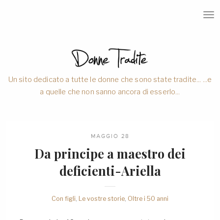
T
O
G
G
L
E
N
A
V
Un sito dedicato a tutte le donne che sono state tradite... ...e
I
a quelle che non sanno ancora di esserlo...
G
A
T
I
O
N
MAGGIO 28
Da principe a maestro dei
deficienti-Ariella
Con figli
,
Le vostre storie
,
Oltre i 50 anni