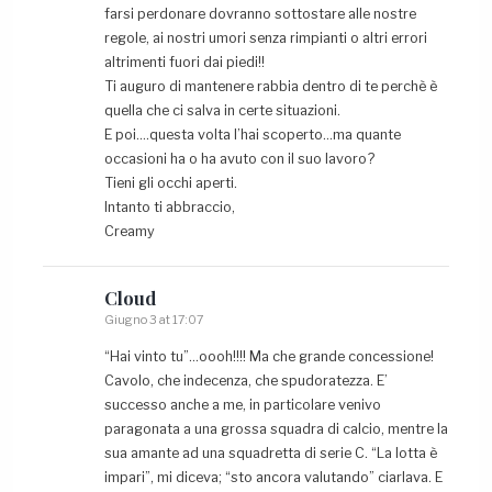
farsi perdonare dovranno sottostare alle nostre
regole, ai nostri umori senza rimpianti o altri errori
altrimenti fuori dai piedi!!
Ti auguro di mantenere rabbia dentro di te perchè è
quella che ci salva in certe situazioni.
E poi….questa volta l’hai scoperto…ma quante
occasioni ha o ha avuto con il suo lavoro?
Tieni gli occhi aperti.
Intanto ti abbraccio,
Creamy
Cloud
Giugno 3 at 17:07
“Hai vinto tu”…oooh!!!! Ma che grande concessione!
Cavolo, che indecenza, che spudoratezza. E’
successo anche a me, in particolare venivo
paragonata a una grossa squadra di calcio, mentre la
sua amante ad una squadretta di serie C. “La lotta è
impari”, mi diceva; “sto ancora valutando” ciarlava. E