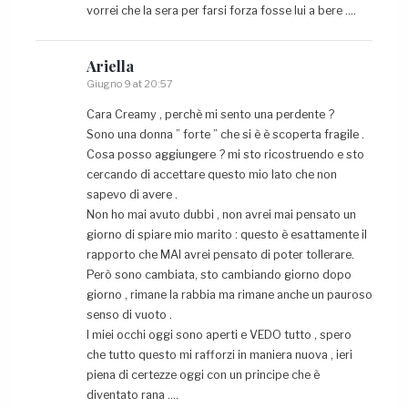
vorrei che la sera per farsi forza fosse lui a bere ….
Ariella
Giugno 9 at 20:57
Cara Creamy , perchè mi sento una perdente ?
Sono una donna ” forte ” che si è è scoperta fragile .
Cosa posso aggiungere ? mi sto ricostruendo e sto
cercando di accettare questo mio lato che non
sapevo di avere .
Non ho mai avuto dubbi , non avrei mai pensato un
giorno di spiare mio marito : questo è esattamente il
rapporto che MAI avrei pensato di poter tollerare.
Però sono cambiata, sto cambiando giorno dopo
giorno , rimane la rabbia ma rimane anche un pauroso
senso di vuoto .
I miei occhi oggi sono aperti e VEDO tutto , spero
che tutto questo mi rafforzi in maniera nuova , ieri
piena di certezze oggi con un principe che è
diventato rana ….