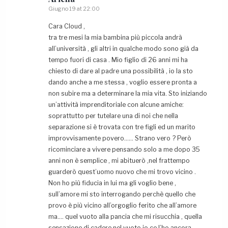
Giugno 19 at 22:00
Cara Cloud ,
tra tre mesi la mia bambina più piccola andrà
all’università , gli altri in qualche modo sono già da
tempo fuori di casa . Mio figlio di 26 anni mi ha
chiesto di dare al padre una possibilità , io la sto
dando anche a me stessa , voglio essere pronta a
non subire ma a determinare la mia vita. Sto iniziando
un’attività imprenditoriale con alcune amiche:
soprattutto per tutelare una di noi che nella
separazione si è trovata con tre figli ed un marito
improvvisamente povero…… Strano vero ? Però
ricominciare a vivere pensando solo a me dopo 35
anni non è semplice , mi abituerò ,nel frattempo
guarderò quest’uomo nuovo che mi trovo vicino .
Non ho più fiducia in lui ma gli voglio bene ,
sull’amore mi sto interrogando perchè quello che
provo è più vicino all’orgoglio ferito che all’amore
ma…. quel vuoto alla pancia che mi risucchia , quella
sensazione di cadere nel vuoto io ce l’ho ancora .