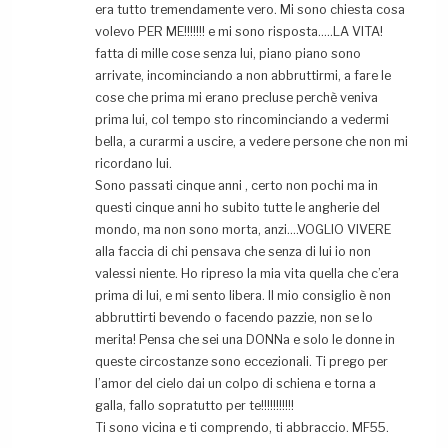
era tutto tremendamente vero. Mi sono chiesta cosa
volevo PER ME!!!!!!! e mi sono risposta…..LA VITA!
fatta di mille cose senza lui, piano piano sono
arrivate, incominciando a non abbruttirmi, a fare le
cose che prima mi erano precluse perchè veniva
prima lui, col tempo sto rincominciando a vedermi
bella, a curarmi a uscire, a vedere persone che non mi
ricordano lui.
Sono passati cinque anni , certo non pochi ma in
questi cinque anni ho subito tutte le angherie del
mondo, ma non sono morta, anzi….VOGLIO VIVERE
alla faccia di chi pensava che senza di lui io non
valessi niente. Ho ripreso la mia vita quella che c’era
prima di lui, e mi sento libera. Il mio consiglio è non
abbruttirti bevendo o facendo pazzie, non se lo
merita! Pensa che sei una DONNa e solo le donne in
queste circostanze sono eccezionali. Ti prego per
l’amor del cielo dai un colpo di schiena e torna a
galla, fallo sopratutto per te!!!!!!!!!!!
Ti sono vicina e ti comprendo, ti abbraccio. MF55.