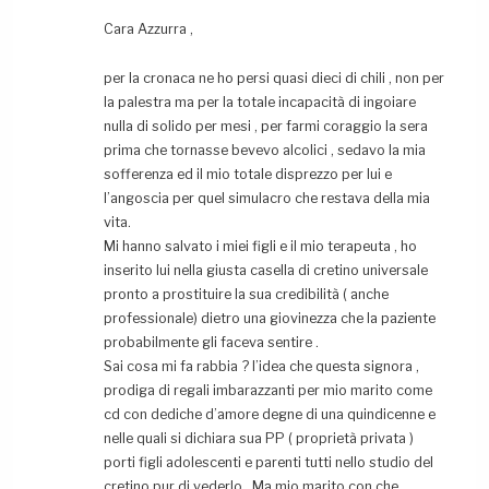
Cara Azzurra ,
per la cronaca ne ho persi quasi dieci di chili , non per
la palestra ma per la totale incapacità di ingoiare
nulla di solido per mesi , per farmi coraggio la sera
prima che tornasse bevevo alcolici , sedavo la mia
sofferenza ed il mio totale disprezzo per lui e
l’angoscia per quel simulacro che restava della mia
vita.
Mi hanno salvato i miei figli e il mio terapeuta , ho
inserito lui nella giusta casella di cretino universale
pronto a prostituire la sua credibilità ( anche
professionale) dietro una giovinezza che la paziente
probabilmente gli faceva sentire .
Sai cosa mi fa rabbia ? l’idea che questa signora ,
prodiga di regali imbarazzanti per mio marito come
cd con dediche d’amore degne di una quindicenne e
nelle quali si dichiara sua PP ( proprietà privata )
porti figli adolescenti e parenti tutti nello studio del
cretino pur di vederlo . Ma mio marito con che