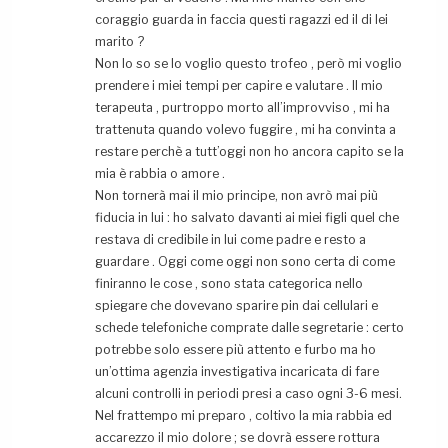
coraggio guarda in faccia questi ragazzi ed il di lei
marito ?
Non lo so se lo voglio questo trofeo , però mi voglio
prendere i miei tempi per capire e valutare . Il mio
terapeuta , purtroppo morto all’improvviso , mi ha
trattenuta quando volevo fuggire , mi ha convinta a
restare perchè a tutt’oggi non ho ancora capito se la
mia è rabbia o amore .
Non tornerà mai il mio principe, non avrò mai più
fiducia in lui : ho salvato davanti ai miei figli quel che
restava di credibile in lui come padre e resto a
guardare . Oggi come oggi non sono certa di come
finiranno le cose , sono stata categorica nello
spiegare che dovevano sparire pin dai cellulari e
schede telefoniche comprate dalle segretarie : certo
potrebbe solo essere più attento e furbo ma ho
un’ottima agenzia investigativa incaricata di fare
alcuni controlli in periodi presi a caso ogni 3-6 mesi.
Nel frattempo mi preparo , coltivo la mia rabbia ed
accarezzo il mio dolore ; se dovrà essere rottura