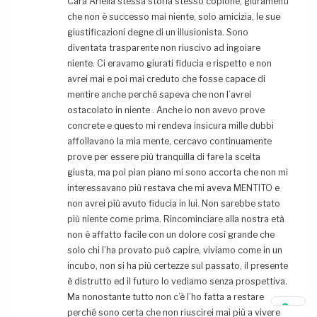
Cara Ariella stessa storia stesso copione, giuramenti
che non è successo mai niente, solo amicizia, le sue
giustificazioni degne di un illusionista. Sono
diventata trasparente non riuscivo ad ingoiare
niente. Ci eravamo giurati fiducia e rispetto e non
avrei mai e poi mai creduto che fosse capace di
mentire anche perché sapeva che non l’avrei
ostacolato in niente . Anche io non avevo prove
concrete e questo mi rendeva insicura mille dubbi
affollavano la mia mente, cercavo continuamente
prove per essere più tranquilla di fare la scelta
giusta, ma poi pian piano mi sono accorta che non mi
interessavano più restava che mi aveva MENTITO e
non avrei più avuto fiducia in lui. Non sarebbe stato
più niente come prima. Rincominciare alla nostra età
non è affatto facile con un dolore così grande che
solo chi l’ha provato può capire, viviamo come in un
incubo, non si ha più certezze sul passato, il presente
è distrutto ed il futuro lo vediamo senza prospettiva.
Ma nonostante tutto non c’è l’ho fatta a restare
perché sono certa che non riuscirei mai più a vivere