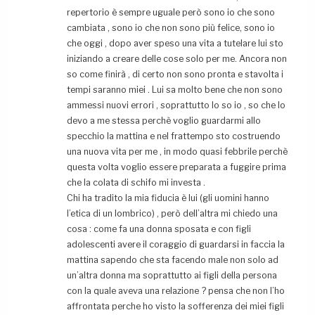
repertorio è sempre uguale però sono io che sono
cambiata , sono io che non sono più felice, sono io
che oggi , dopo aver speso una vita a tutelare lui sto
iniziando a creare delle cose solo per me. Ancora non
so come finirà , di certo non sono pronta e stavolta i
tempi saranno miei . Lui sa molto bene che non sono
ammessi nuovi errori , soprattutto lo so io , so che lo
devo a me stessa perchè voglio guardarmi allo
specchio la mattina e nel frattempo sto costruendo
una nuova vita per me , in modo quasi febbrile perchè
questa volta voglio essere preparata a fuggire prima
che la colata di schifo mi investa .
Chi ha tradito la mia fiducia è lui (gli uomini hanno
l’etica di un lombrico) , però dell’altra mi chiedo una
cosa : come fa una donna sposata e con figli
adolescenti avere il coraggio di guardarsi in faccia la
mattina sapendo che sta facendo male non solo ad
un’altra donna ma soprattutto ai figli della persona
con la quale aveva una relazione ? pensa che non l’ho
affrontata perche ho visto la sofferenza dei miei figli