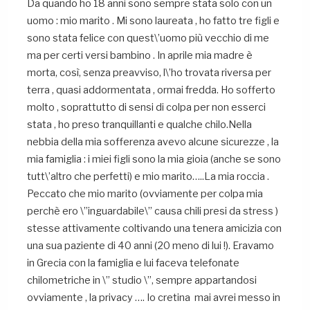
Da quando ho 18 anni sono sempre stata solo con un
uomo : mio marito . Mi sono laureata , ho fatto tre figli e
sono stata felice con quest\’uomo più vecchio di me
ma per certi versi bambino . In aprile mia madre è
morta, così, senza preavviso, l\’ho trovata riversa per
terra , quasi addormentata , ormai fredda. Ho sofferto
molto , soprattutto di sensi di colpa per non esserci
stata , ho preso tranquillanti e qualche chilo.Nella
nebbia della mia sofferenza avevo alcune sicurezze , la
mia famiglia : i miei figli sono la mia gioia (anche se sono
tutt\’altro che perfetti) e mio marito…..La mia roccia .
Peccato che mio marito (ovviamente per colpa mia
perchè ero \”inguardabile\” causa chili presi da stress )
stesse attivamente coltivando una tenera amicizia con
una sua paziente di 40 anni (20 meno di lui !). Eravamo
in Grecia con la famiglia e lui faceva telefonate
chilometriche in \” studio \”, sempre appartandosi
ovviamente , la privacy …. Io cretina mai avrei messo in