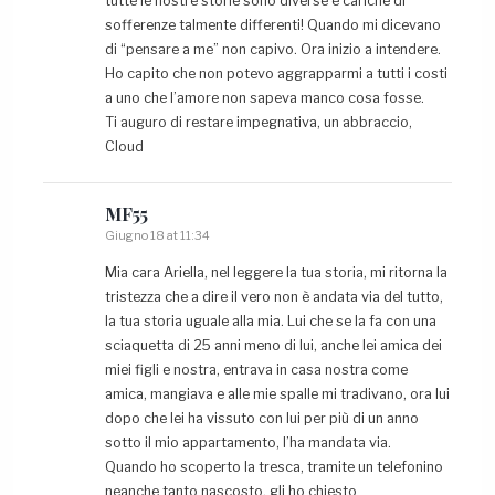
tutte le nostre storie sono diverse e cariche di
sofferenze talmente differenti! Quando mi dicevano
di “pensare a me” non capivo. Ora inizio a intendere.
Ho capito che non potevo aggrapparmi a tutti i costi
a uno che l’amore non sapeva manco cosa fosse.
Ti auguro di restare impegnativa, un abbraccio,
Cloud
MF55
Giugno 18 at 11:34
Mia cara Ariella, nel leggere la tua storia, mi ritorna la
tristezza che a dire il vero non è andata via del tutto,
la tua storia uguale alla mia. Lui che se la fa con una
sciaquetta di 25 anni meno di lui, anche lei amica dei
miei figli e nostra, entrava in casa nostra come
amica, mangiava e alle mie spalle mi tradivano, ora lui
dopo che lei ha vissuto con lui per più di un anno
sotto il mio appartamento, l’ha mandata via.
Quando ho scoperto la tresca, tramite un telefonino
neanche tanto nascosto, gli ho chiesto