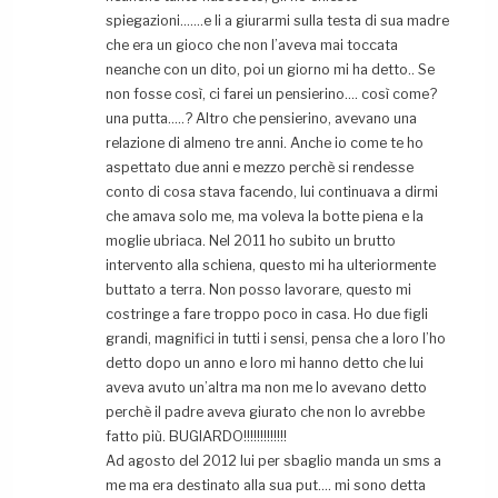
spiegazioni…….e li a giurarmi sulla testa di sua madre
che era un gioco che non l’aveva mai toccata
neanche con un dito, poi un giorno mi ha detto.. Se
non fosse così, ci farei un pensierino…. così come?
una putta…..? Altro che pensierino, avevano una
relazione di almeno tre anni. Anche io come te ho
aspettato due anni e mezzo perchè si rendesse
conto di cosa stava facendo, lui continuava a dirmi
che amava solo me, ma voleva la botte piena e la
moglie ubriaca. Nel 2011 ho subito un brutto
intervento alla schiena, questo mi ha ulteriormente
buttato a terra. Non posso lavorare, questo mi
costringe a fare troppo poco in casa. Ho due figli
grandi, magnifici in tutti i sensi, pensa che a loro l’ho
detto dopo un anno e loro mi hanno detto che lui
aveva avuto un’altra ma non me lo avevano detto
perchè il padre aveva giurato che non lo avrebbe
fatto più. BUGIARDO!!!!!!!!!!!!!
Ad agosto del 2012 lui per sbaglio manda un sms a
me ma era destinato alla sua put…. mi sono detta