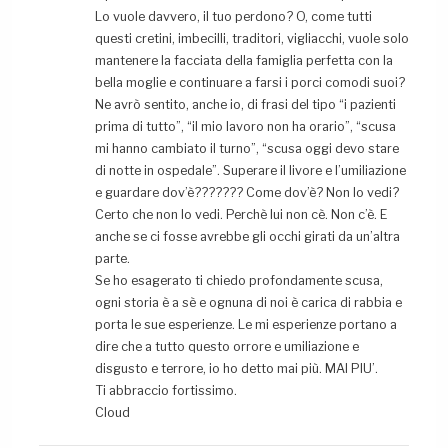
Lo vuole davvero, il tuo perdono? O, come tutti
questi cretini, imbecilli, traditori, vigliacchi, vuole solo
mantenere la facciata della famiglia perfetta con la
bella moglie e continuare a farsi i porci comodi suoi?
Ne avrò sentito, anche io, di frasi del tipo “i pazienti
prima di tutto”, “il mio lavoro non ha orario”, “scusa
mi hanno cambiato il turno”, “scusa oggi devo stare
di notte in ospedale”. Superare il livore e l’umiliazione
e guardare dov’è??????? Come dov’è? Non lo vedi?
Certo che non lo vedi. Perchè lui non cè. Non c’è. E
anche se ci fosse avrebbe gli occhi girati da un’altra
parte.
Se ho esagerato ti chiedo profondamente scusa,
ogni storia è a sè e ognuna di noi è carica di rabbia e
porta le sue esperienze. Le mi esperienze portano a
dire che a tutto questo orrore e umiliazione e
disgusto e terrore, io ho detto mai più. MAI PIU’.
Ti abbraccio fortissimo.
Cloud