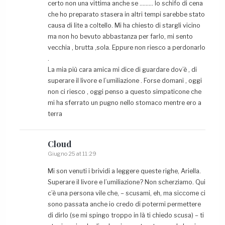
certo non una vittima anche se ……… lo schifo di cena
che ho preparato stasera in altri tempi sarebbe stato
causa di lite a coltello. Mi ha chiesto di stargli vicino
ma non ho bevuto abbastanza per farlo, mi sento
vecchia , brutta ,sola. Eppure non riesco a perdonarlo
.
La mia più cara amica mi dice di guardare dov’è , di
superare il livore e l’umiliazione . Forse domani , oggi
non ci riesco , oggi penso a questo simpaticone che
mi ha sferrato un pugno nello stomaco mentre ero a
terra
Cloud
Giugno 25 at 11:29
Mi son venuti i brividi a leggere queste righe, Ariella.
Superare il livore e l’umiliazione? Non scherziamo. Qui
c’è una persona vile che, – scusami, eh, ma siccome ci
sono passata anche io credo di potermi permettere
di dirlo (se mi spingo troppo in là ti chiedo scusa) – ti