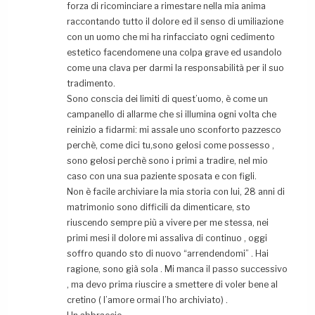
forza di ricominciare a rimestare nella mia anima
raccontando tutto il dolore ed il senso di umiliazione
con un uomo che mi ha rinfacciato ogni cedimento
estetico facendomene una colpa grave ed usandolo
come una clava per darmi la responsabilità per il suo
tradimento.
Sono conscia dei limiti di quest’uomo, è come un
campanello di allarme che si illumina ogni volta che
reinizio a fidarmi: mi assale uno sconforto pazzesco
perchè, come dici tu,sono gelosi come possesso ,
sono gelosi perchè sono i primi a tradire, nel mio
caso con una sua paziente sposata e con figli.
Non è facile archiviare la mia storia con lui, 28 anni di
matrimonio sono difficili da dimenticare, sto
riuscendo sempre più a vivere per me stessa, nei
primi mesi il dolore mi assaliva di continuo , oggi
soffro quando sto di nuovo “arrendendomi” . Hai
ragione, sono già sola . Mi manca il passo successivo
, ma devo prima riuscire a smettere di voler bene al
cretino ( l’amore ormai l’ho archiviato) .