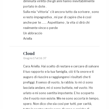
diminuita virilità che gli anni hanno inevitabilmente
portato in dote .
Sulla mia “vittoria” c’è ancora tutto da scrivere , sono
e resto impegnativa , mi par di capire che è così
anche per te ……. Aspettiamo , la vita ci dirà chi
realmente vince o perde
Un abbraccio
Ariella
Cloud
Giugno 17 at 16:37
Cara Ariella. Hai scelto di restare e cercare di salvare
il tuo rapporto e la tua famiglia, ciò ti fa onore e ti
auguro di riuscire a raggiungere i risultati che ti
prefiggi. Il senso di vuoto, la rabbia. Io mi ci sono
lasciata andare, mi ci sono buttata, nel vuoto. Ho
urlato e mi sono sentita impotente. E ho scoperto
che il vuoto non esiste. Me ne sono accorta in tempo,
spero. Non dico che sia così per tutti, per carità,