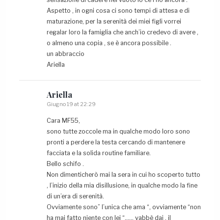
Aspetto , in ogni cosa ci sono tempi di attesa e di
maturazione, per la serenità dei miei figli vorrei
regalar loro la famiglia che anch’io credevo di avere ,
o almeno una copia , se è ancora possibile .
un abbraccio
Ariella
Ariella
Giugno 19 at 22:29
Cara MF55,
sono tutte zoccole ma in qualche modo loro sono
pronti a perdere la testa cercando di mantenere
facciata e la solida routine familiare.
Bello schifo .
Non dimenticherò mai la sera in cui ho scoperto tutto
, l’inizio della mia disillusione, in qualche modo la fine
di un’era di serenità.
Ovviamente sono” l’unica che ama “, ovviamente “non
ha mai fatto niente con lei “…… vabbè dai , il