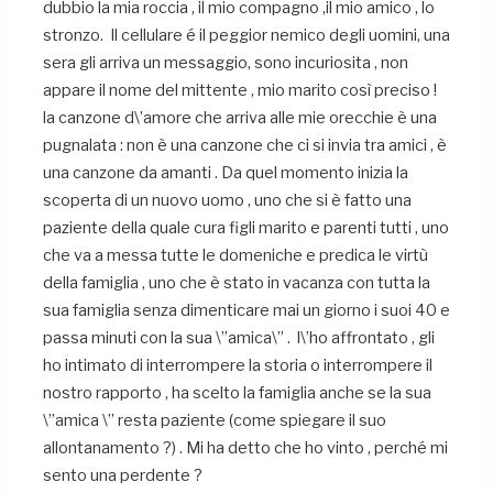
dubbio la mia roccia , il mio compagno ,il mio amico , lo
stronzo. Il cellulare é il peggior nemico degli uomini, una
sera gli arriva un messaggio, sono incuriosita , non
appare il nome del mittente , mio marito così preciso !
la canzone d\’amore che arriva alle mie orecchie è una
pugnalata : non è una canzone che ci si invia tra amici , è
una canzone da amanti . Da quel momento inizia la
scoperta di un nuovo uomo , uno che si è fatto una
paziente della quale cura figli marito e parenti tutti , uno
che va a messa tutte le domeniche e predica le virtù
della famiglia , uno che è stato in vacanza con tutta la
sua famiglia senza dimenticare mai un giorno i suoi 40 e
passa minuti con la sua \”amica\” . l\’ho affrontato , gli
ho intimato di interrompere la storia o interrompere il
nostro rapporto , ha scelto la famiglia anche se la sua
\”amica \” resta paziente (come spiegare il suo
allontanamento ?) . Mi ha detto che ho vinto , perché mi
sento una perdente ?