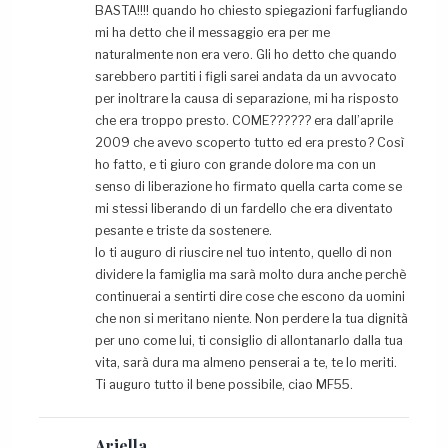
BASTA!!!! quando ho chiesto spiegazioni farfugliando
mi ha detto che il messaggio era per me
naturalmente non era vero. Gli ho detto che quando
sarebbero partiti i figli sarei andata da un avvocato
per inoltrare la causa di separazione, mi ha risposto
che era troppo presto. COME?????? era dall’aprile
2009 che avevo scoperto tutto ed era presto? Così
ho fatto, e ti giuro con grande dolore ma con un
senso di liberazione ho firmato quella carta come se
mi stessi liberando di un fardello che era diventato
pesante e triste da sostenere.
Io ti auguro di riuscire nel tuo intento, quello di non
dividere la famiglia ma sarà molto dura anche perchè
continuerai a sentirti dire cose che escono da uomini
che non si meritano niente. Non perdere la tua dignità
per uno come lui, ti consiglio di allontanarlo dalla tua
vita, sarà dura ma almeno penserai a te, te lo meriti.
Ti auguro tutto il bene possibile, ciao MF55.
Ariella