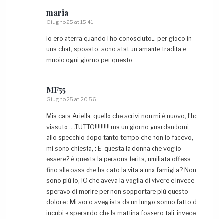
maria
Giugno 25 at 15:41
io ero aterra quando l’ho conosciuto… per gioco in
una chat, sposato. sono stat un amante tradita e
muoio ogni giorno per questo
MF55
Giugno 25 at 20:56
Mia cara Ariella, quello che scrivi non mi è nuovo, l’ho
vissuto ….TUTTO!!!!!!!!!! ma un giorno guardandomi
allo specchio dopo tanto tempo che non lo facevo,
mi sono chiesta, : E’ questa la donna che voglio
essere? è questa la persona ferita, umiliata offesa
fino alle ossa che ha dato la vita a una famiglia? Non
sono più io, IO che aveva la voglia di vivere e invece
speravo di morire per non sopportare più questo
dolore!: Mi sono svegliata da un lungo sonno fatto di
incubi e sperando che la mattina fossero tali, invece