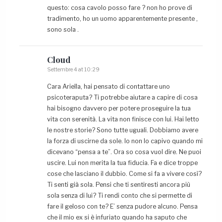
questo: cosa cavolo posso fare ? non ho prove di
tradimento, ho un uomo apparentemente presente ,
sono sola .
Cloud
Settembre 4 at 10:29
Cara Ariella, hai pensato di contattare uno
psicoteraputa? Ti potrebbe aiutare a capire di cosa
hai bisogno davvero per potere proseguire la tua
vita con serenità. La vita non finisce con lui. Hai letto
le nostre storie? Sono tutte uguali. Dobbiamo avere
la forza di uscirne da sole. Io non lo capivo quando mi
dicevano “pensa a te”. Ora so cosa vuol dire. Ne puoi
uscire. Lui non merita la tua fiducia. Fa e dice troppe
cose che lasciano il dubbio. Come si fa a vivere così?
Ti senti già sola. Pensi che ti sentiresti ancora più
sola senza di lui? Ti rendi conto che si permette di
fare il geloso con te? E’ senza pudore alcuno. Pensa
che il mio ex si è infuriato quando ha saputo che