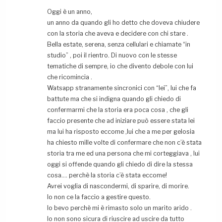
Oggi è un anno,
un anno da quando gli ho detto che doveva chiudere
con la storia che aveva e decidere con chi stare .
Bella estate, serena, senza cellulari e chiamate “in
studio” , poi il rientro. Di nuovo con le stesse
tematiche di sempre, io che divento debole con lui
che ricomincia .
Watsapp stranamente sincronici con “lei”, lui che fa
battute ma che si indigna quando gli chiedo di
confermarmi che la storia era poca cosa , che gli
faccio presente che ad iniziare può essere stata lei
ma lui ha risposto eccome ,lui che a me per gelosia
ha chiesto mille volte di confermare che non c’è stata
storia tra me ed una persona che mi corteggiava , lui
oggi si offende quando gli chiedo di dire la stessa
cosa…. perchè la storia c’è stata eccome!
Avrei voglia di nascondermi, di sparire, di morire.
Io non ce la faccio a gestire questo.
Io bevo perchè mi è rimasto solo un marito arido .
Io non sono sicura di riuscire ad uscire da tutto