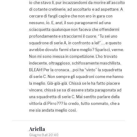
io che stavo lì, pur incazzandomi da morire all’ascolto
di cotante cretinerie, ad ascoltarlo e ad aspettare. A
cercare di fargli capire che non ero in gara con
nessuno, io. E, anzi, il suo paragonarmi ad una
sciacquetta qualunque non faceva che offendermi
profondamente e stracciarmi il cuore. “Tu sei uno
squadrone di serie A, in confronto a lei!”…..e questo
avrebbe dovuto farmi stare meglio? Sparisci, verme.
Non mi sono messa in competizione. L’ho trovato
indecente, oltraggioso, schifosamente maschilista.
BLEAH! Per la cronaca….poi ha “vinto” la squadretta
di serie C. Non sempre gli squadroni come me hanno
la meglio. Già-già-già. Chissà se le ha fatto piacere
vincere, chissà se sa di essere stata paragonata ad
una squadretta di serie C. Mai sentito parlare della
vittoria di Pirro??? Io credo, tutto sommato, che a
me sia andata meglio così.
Ariella
Giugno 9 at 20:40