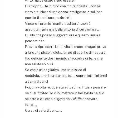
vinto” ha palesato il suo essere.
Purtroppo….te lo dico con molta onestà….non hai
vinto e tu che sei una donna intelligente lo sai (per
questo ti senti una perdente!).
Vincere il premio “marito traditore”…non è
assolutamente una bella vittoria di cui vantarsi….
Quello che posso suggerirti ora è questo: inizia a
pensare a te.
Prova a riprendere la tua vita in mano…magari prova
a fare una piccola dieta…un pò di sport e dimostra al
tuo deficiente che il mondo si accorge di te…e che
non esiste solo lui.
So che è un pagliativo…ma un pizzico di
soddisfazione l’avrai anche tu…e soprattutto inizierai
a sentirti bene!
Poi, una volta recuperata autostima, inizia a pensare
se quel “trofeo” lo vuoi mettere in bellavista nel tuo
salotto o è il caso di gettarlo via!!!!!!e rinnovare
tutto…..
Cerca di volerti bene……