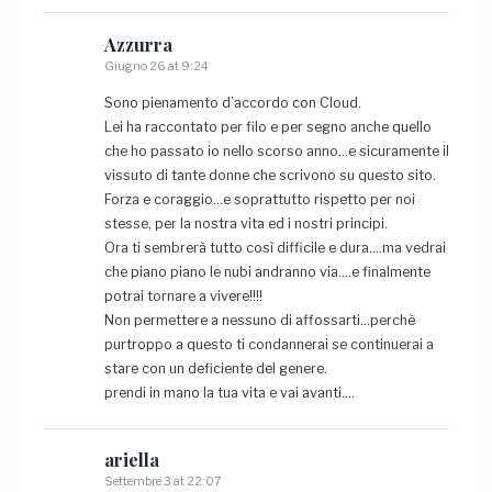
Azzurra
Giugno 26 at 9:24
Sono pienamento d’accordo con Cloud.
Lei ha raccontato per filo e per segno anche quello
che ho passato io nello scorso anno…e sicuramente il
vissuto di tante donne che scrivono su questo sito.
Forza e coraggio…e soprattutto rispetto per noi
stesse, per la nostra vita ed i nostri principi.
Ora ti sembrerà tutto così difficile e dura….ma vedrai
che piano piano le nubi andranno via….e finalmente
potrai tornare a vivere!!!!
Non permettere a nessuno di affossarti…perchè
purtroppo a questo ti condannerai se continuerai a
stare con un deficiente del genere.
prendi in mano la tua vita e vai avanti….
ariella
Settembre 3 at 22:07