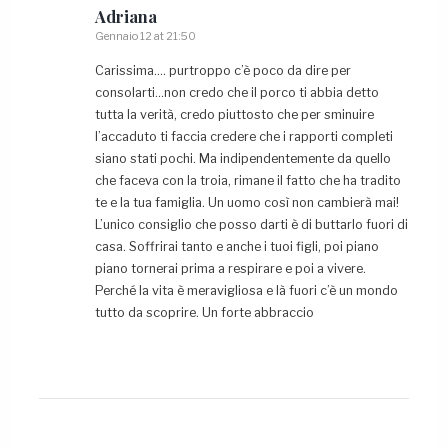
Adriana
Gennaio 12 at 21:50
Carissima…. purtroppo c’è poco da dire per
consolarti…non credo che il porco ti abbia detto
tutta la verità, credo piuttosto che per sminuire
l’accaduto ti faccia credere che i rapporti completi
siano stati pochi. Ma indipendentemente da quello
che faceva con la troia, rimane il fatto che ha tradito
te e la tua famiglia. Un uomo così non cambierà mai!
L’unico consiglio che posso darti è di buttarlo fuori di
casa. Soffrirai tanto e anche i tuoi figli, poi piano
piano tornerai prima a respirare e poi a vivere.
Perché la vita è meravigliosa e là fuori c’è un mondo
tutto da scoprire. Un forte abbraccio