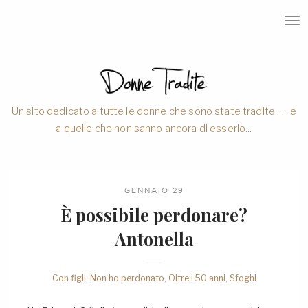
T
O
G
G
L
E
N
A
V
Un sito dedicato a tutte le donne che sono state tradite... ...e
I
a quelle che non sanno ancora di esserlo...
G
A
T
I
O
N
GENNAIO 29
È possibile perdonare?
Antonella
Con figli
,
Non ho perdonato
,
Oltre i 50 anni
,
Sfoghi