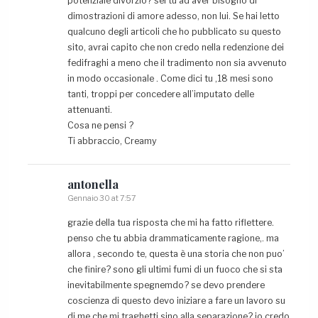
potenziale divorzio? sei tu ad aver bisogno di
dimostrazioni di amore adesso, non lui. Se hai letto
qualcuno degli articoli che ho pubblicato su questo
sito, avrai capito che non credo nella redenzione dei
fedifraghi a meno che il tradimento non sia avvenuto
in modo occasionale . Come dici tu ,18 mesi sono
tanti, troppi per concedere all’imputato delle
attenuanti.
Cosa ne pensi ?
Ti abbraccio, Creamy
antonella
Gennaio 30 at 7:57
grazie della tua risposta che mi ha fatto riflettere.
penso che tu abbia drammaticamente ragione,. ma
allora , secondo te, questa è una storia che non puo’
che finire? sono gli ultimi fumi di un fuoco che si sta
inevitabilmente spegnemdo? se devo prendere
coscienza di questo devo iniziare a fare un lavoro su
di me che mi traghetti sino alla separazione? io credo