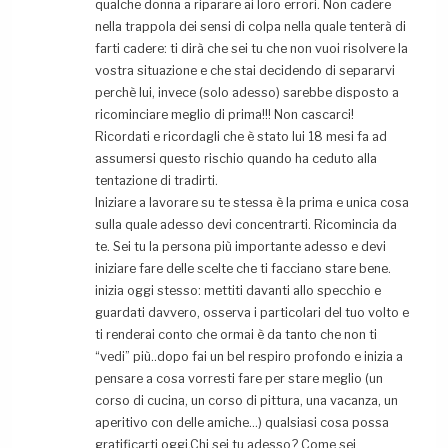
qualche donna a riparare ai loro errori. Non cadere
nella trappola dei sensi di colpa nella quale tenterà di
farti cadere: ti dirà che sei tu che non vuoi risolvere la
vostra situazione e che stai decidendo di separarvi
perchè lui, invece (solo adesso) sarebbe disposto a
ricominciare meglio di prima!!! Non cascarci!
Ricordati e ricordagli che è stato lui 18 mesi fa ad
assumersi questo rischio quando ha ceduto alla
tentazione di tradirti.
Iniziare a lavorare su te stessa è la prima e unica cosa
sulla quale adesso devi concentrarti. Ricomincia da
te. Sei tu la persona più importante adesso e devi
iniziare fare delle scelte che ti facciano stare bene.
inizia oggi stesso: mettiti davanti allo specchio e
guardati davvero, osserva i particolari del tuo volto e
ti renderai conto che ormai è da tanto che non ti
“vedi” più..dopo fai un bel respiro profondo e inizia a
pensare a cosa vorresti fare per stare meglio (un
corso di cucina, un corso di pittura, una vacanza, un
aperitivo con delle amiche…) qualsiasi cosa possa
gratificarti oggi.Chi sei tu adesso? Come sei