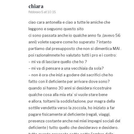
chiara
Febbraio 5 at 10:15
ciao cara antonella e ciao a tutte le amiche che
leggono e seguono questo sito
ci sono passata anche io qualche anno fa ,(avevo 56
anni) volete sapere come ho superato ? intanto
partiamo dal presupposto che non si dimentica MAI .
poi razionalmnete ho valutato tutti i pro e i contro:
– mi va di lasciare quello che ho ?
– mi va di pensare a una vecchiaia da sola?
– non è ora che inizi a godere dei sacrifici che ho
fatto con il deficiente per arrivare dove sono?
quando si hanno 30 anni si desidera ricostruire
qualche cosa alla mia eta’ si vuole stare bene
e allora, toltami la soddisfazione, pur magra della
sottile vendetta verso la zoccola, ho iniziato a far
pagare fisicamente al deficiente (regali, viaggi,
presenza costante anche nei miei impegni sociali del
deficiente ) tutto quello che desideravo e desidero.