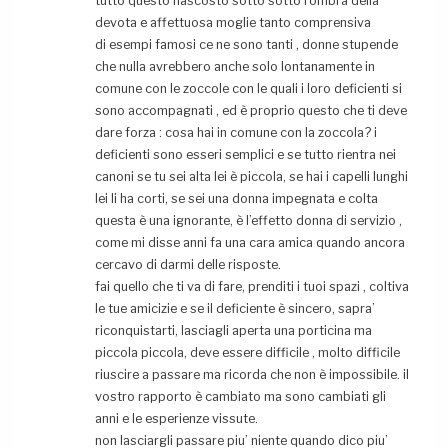
tutto questo nascosto sotto sotto l’ombra della
devota e affettuosa moglie tanto comprensiva
di esempi famosi ce ne sono tanti , donne stupende
che nulla avrebbero anche solo lontanamente in
comune con le zoccole con le quali i loro deficienti si
sono accompagnati , ed è proprio questo che ti deve
dare forza : cosa hai in comune con la zoccola? i
deficienti sono esseri semplici e se tutto rientra nei
canoni se tu sei alta lei è piccola, se hai i capelli lunghi
lei li ha corti, se sei una donna impegnata e colta
questa è una ignorante, è l’effetto donna di servizio ,
come mi disse anni fa una cara amica quando ancora
cercavo di darmi delle risposte.
fai quello che ti va di fare, prenditi i tuoi spazi , coltiva
le tue amicizie e se il deficiente è sincero, sapra’
riconquistarti, lasciagli aperta una porticina ma
piccola piccola, deve essere difficile , molto difficile
riuscire a passare ma ricorda che non è impossibile. il
vostro rapporto è cambiato ma sono cambiati gli
anni e le esperienze vissute.
non lasciargli passare piu’ niente quando dico piu’