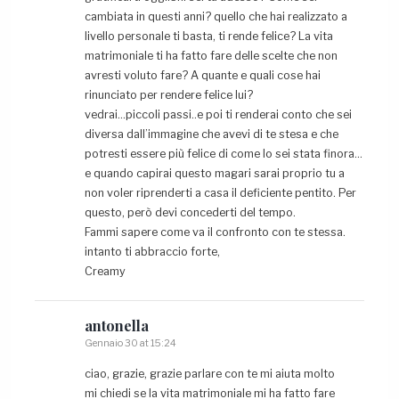
cambiata in questi anni? quello che hai realizzato a
livello personale ti basta, ti rende felice? La vita
matrimoniale ti ha fatto fare delle scelte che non
avresti voluto fare? A quante e quali cose hai
rinunciato per rendere felice lui?
vedrai…piccoli passi..e poi ti renderai conto che sei
diversa dall’immagine che avevi di te stesa e che
potresti essere più felice di come lo sei stata finora…
e quando capirai questo magari sarai proprio tu a
non voler riprenderti a casa il deficiente pentito. Per
questo, però devi concederti del tempo.
Fammi sapere come va il confronto con te stessa.
intanto ti abbraccio forte,
Creamy
antonella
Gennaio 30 at 15:24
ciao, grazie, grazie parlare con te mi aiuta molto
mi chiedi se la vita matrimoniale mi ha fatto fare