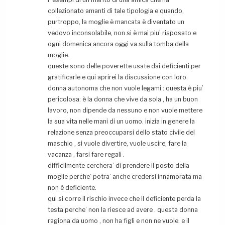
collezionato amanti di tale tipologia e quando,
purtroppo, la moglie è mancata è diventato un
vedovo inconsolabile, non si è mai piu’ risposato e
ogni domenica ancora oggi va sulla tomba della
moglie.
queste sono delle poverette usate dai deficienti per
gratificarle e qui aprirei la discussione con loro.
donna autonoma che non vuole legami : questa è piu’
pericolosa: è la donna che vive da sola , ha un buon
lavoro, non dipende da nessuno e non vuole mettere
la sua vita nelle mani di un uomo. inizia in genere la
relazione senza preoccuparsi dello stato civile del
maschio , si vuole divertire, vuole uscire, fare la
vacanza , farsi fare regali .
difficilmente cerchera’ di prendere il posto della
moglie perche’ potra’ anche credersi innamorata ma
non è deficiente.
qui si corre il rischio invece che il deficiente perda la
testa perche’ non la riesce ad avere . questa donna
ragiona da uomo , non ha figli e non ne vuole. e il