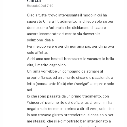
Febbraio 10 at 7:49
Ciao a tutte, trovo interessante il modo in cui ha
superato Chiara il tradimento, mi chiedo solo se per
donne come Antonella che dichiarano di essere
ancora innamorate del marito sia davvero la
soluzione ideale.
Per me può valere per chi non ama più, per chi prova
solo affetto.
A chi ama non basta il benessere, le vacanze, la bella
vita, il marito cagnolino.
Chi ama vorrebbe un compagno da stimare al
proprio fianco, ed un amante sincero e passionale a
letto (nonostante l\’età) che \”scelga\” sempre e solo
noi.
Io che sono passata da un primo tradimento, con
\”sincero\” pentimento del deficiente, che non mi ha
negato nulla (nemmeno prima a dire il vero, solo che
io non trovavo giusto pretendere qualcosa solo per
me stessa), che si è dimostrato ben intenzionato a