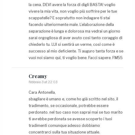
la cena. DEVI avere la forza di digli BASTA! voglio
vivere la mia vita, non voglio più soffrire per le tue
scappatelle? E sopratutto non indagare ti stai
facendo ulteriormente male. L’elaborazione della
separazione è lunga e dolorosa ma vedrai un giorno
sarai orgogliosa di aver avuto così tanto coraggio di
chiederlo tu. LUI si sentirà un verme, così come è
successo al mio deficiente. Ti auguro tanta forza e se
vuoi noi siamo quì, ti voglio bene. Facci sapere. FM55
Creamy
Febbraio 3 at 22:03
Cara Antonella,
sbagliare è umano e, come ho già scritto nel sito, il
tradimento, se occasionale, potrebbe essere
perdonato. nel tuo caso non saprai mai se tuo marito
ti avrebbe perdonata se avesse scoperto i tuoi
tradimenti comunque adesso dobbiamo
concentrarci sulla tua situazione attuale.