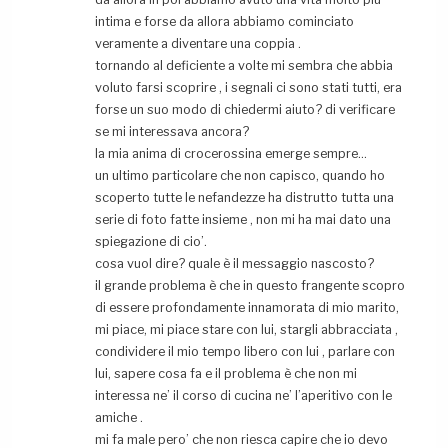
intima e forse da allora abbiamo cominciato
veramente a diventare una coppia .
tornando al deficiente a volte mi sembra che abbia
voluto farsi scoprire , i segnali ci sono stati tutti, era
forse un suo modo di chiedermi aiuto? di verificare
se mi interessava ancora?
la mia anima di crocerossina emerge sempre…
un ultimo particolare che non capisco, quando ho
scoperto tutte le nefandezze ha distrutto tutta una
serie di foto fatte insieme , non mi ha mai dato una
spiegazione di cio’.
cosa vuol dire? quale è il messaggio nascosto?
il grande problema è che in questo frangente scopro
di essere profondamente innamorata di mio marito,
mi piace, mi piace stare con lui, stargli abbracciata ,
condividere il mio tempo libero con lui , parlare con
lui, sapere cosa fa e il problema è che non mi
interessa ne’ il corso di cucina ne’ l’aperitivo con le
amiche .
mi fa male pero’ che non riesca capire che io devo