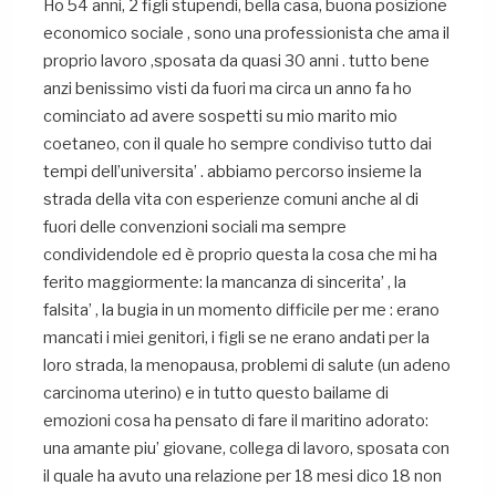
Ho 54 anni, 2 figli stupendi, bella casa, buona posizione
economico sociale , sono una professionista che ama il
proprio lavoro ,sposata da quasi 30 anni . tutto bene
anzi benissimo visti da fuori ma circa un anno fa ho
cominciato ad avere sospetti su mio marito mio
coetaneo, con il quale ho sempre condiviso tutto dai
tempi dell’universita’ . abbiamo percorso insieme la
strada della vita con esperienze comuni anche al di
fuori delle convenzioni sociali ma sempre
condividendole ed è proprio questa la cosa che mi ha
ferito maggiormente: la mancanza di sincerita’ , la
falsita’ , la bugia in un momento difficile per me : erano
mancati i miei genitori, i figli se ne erano andati per la
loro strada, la menopausa, problemi di salute (un adeno
carcinoma uterino) e in tutto questo bailame di
emozioni cosa ha pensato di fare il maritino adorato:
una amante piu’ giovane, collega di lavoro, sposata con
il quale ha avuto una relazione per 18 mesi dico 18 non