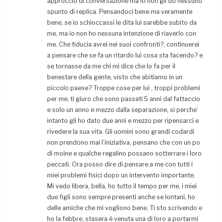
approccio di conversazione ma io non gli do nessuno
spunto di replica. Pensandoci bene ma veramente
bene, se io schioccassi le dita lui sarebbe subito da
me, ma io non ho nessuna intenzione di riaverlo con
me. Che fiducia avrei nei suoi confronti?, continuerei
a pensare che se fa un ritardo lui cosa sta facendo? e
se tornasse da me chi mi dice che lo fa per il
benestare della gente, visto che abitiamo in un
piccolo paese? Troppe cose per lui , troppi problemi
per me, ti giuro che sono passati 5 anni dal fattaccio
e solo un anno e mezzo dalla separazione, si perche’
intanto gli ho dato due anni e mezzo per ripensarci e
rivedere la sua vita. Gli uomini sono grandi codardi
non prendono mai l’iniziativa, pensano che con un po
di moine e qualche regalino possano sotterrare i loro
peccati. Ora posso dire di pensare a me con tutti i
miei problemi fisici dopo un intervento importante.
Mi vedo libera, bella, ho tutto il tempo per me, i miei
due figli sono sempre presenti anche se lontani, ho
delle amiche che mi vogliono bene. Ti sto scrivendo e
ho la febbre, stasera è venuta una di loro a portarmi