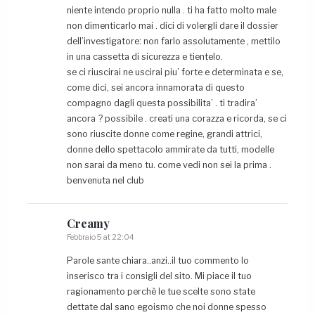
niente intendo proprio nulla . ti ha fatto molto male
non dimenticarlo mai . dici di volergli dare il dossier
dell’investigatore: non farlo assolutamente , mettilo
in una cassetta di sicurezza e tientelo.
se ci riuscirai ne uscirai piu’ forte e determinata e se,
come dici, sei ancora innamorata di questo
compagno dagli questa possibilita’ . ti tradira’
ancora ? possibile . creati una corazza e ricorda, se ci
sono riuscite donne come regine, grandi attrici,
donne dello spettacolo ammirate da tutti, modelle
non sarai da meno tu. come vedi non sei la prima .
benvenuta nel club
Creamy
Febbraio 5 at 22:04
Parole sante chiara..anzi..il tuo commento lo
inserisco tra i consigli del sito. Mi piace il tuo
ragionamento perchè le tue scelte sono state
dettate dal sano egoismo che noi donne spesso