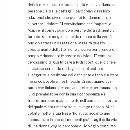
deficiente e le sue responsabilità) e la investiamo su
persone (l’altra) e dettagli (i particolari della loro
relazione) che diventano per noi fondamentali per
superare il dolore. Ci convinciamo che “sapere” e
“capire” il come , quando e perchè del tradimento ci
farebbe stare meglio e questa ricerca della verità
può diventare un’ossessione. In realtà questo
spostamento dell’attenzione ci serve per prendere
tempo e rimandare le nostre decisioni. E’ come se
cercassimo di giustificare a tutti i costi quello che è
successo cercando dettagli che potrebbero
alleggerire la posizione del deficiente e farlo risultare
meno colpevole ai nostri occhi. Ci distraiamo così
tanto che finiamo per convincerci che perdonandolo
lui ci premierebbe con la sua riconoscenza e si
trasformerebbe magicamente nell’uomo innamorato
del quale ci era rimasto solo un vago ricordo. Mi ha
colpito molto la tua frase “ho avuto accanto uno
sconosciuto in uno dei momenti piu\’ fragili della vita
di una donna ,voglio perdonarlo , lo voglio con tutto il