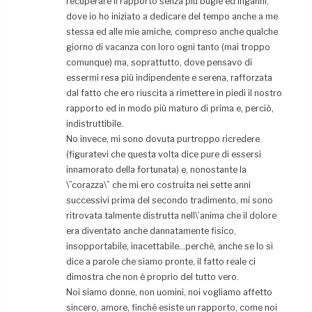
recuperare il rapporto senza più bugie ed inganni,
dove io ho iniziato a dedicare del tempo anche a me
stessa ed alle mie amiche, compreso anche qualche
giorno di vacanza con loro ogni tanto (mai troppo
comunque) ma, soprattutto, dove pensavo di
essermi resa più indipendente e serena, rafforzata
dal fatto che ero riuscita a rimettere in piedi il nostro
rapporto ed in modo più maturo di prima e, perciò,
indistruttibile.
No invece, mi sono dovuta purtroppo ricredere
(figuratevi che questa volta dice pure di essersi
innamorato della fortunata) e, nonostante la
\”corazza\” che mi ero costruita nei sette anni
successivi prima del secondo tradimento, mi sono
ritrovata talmente distrutta nell\’anima che il dolore
era diventato anche dannatamente fisico,
insopportabile, inacettabile…perchè, anche se lo si
dice a parole che siamo pronte, il fatto reale ci
dimostra che non è proprio del tutto vero.
Noi siamo donne, non uomini, noi vogliamo affetto
sincero, amore, finchè esiste un rapporto, come noi