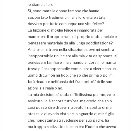
lo diamo a loro.
Sì, sono tante le donne famose che hanno
sopportato tradimenti, ma la loro vita è stata
davvero per tutte comunque una vita felice?
La finzione di moglie felice e innamorata per
mantenere il proprio ruolo, il proprio stato sociale e
benessere materiale dà alla lunga soddisfazione?
Anche io mi trovo nella situazione dove mi sembra
insopportabile rinunciare alla mia vita da sposata, al
benessere familiare, ma amando ancora mio marito
trovo più insopportabile continuare a vivere con un
uomo di cui non mi fido, che sò che prima o poi mi
farà ricadere nell\’ansia del \”sospetto\” delle sue
azioni, sia reale o no.
La mia decisione è stata difficilissima per me, ve lo
assicuro, lo è ancora tutt\’ora, ma credo che solo
così posso dire di aver ritrovato il rispetto di me
stessa, e di averlo visto nello sguardo di mia figlia
che, nonostante stravedesse per suo padre, ha
purtroppo realizzato che non era l\’uomo che aveva