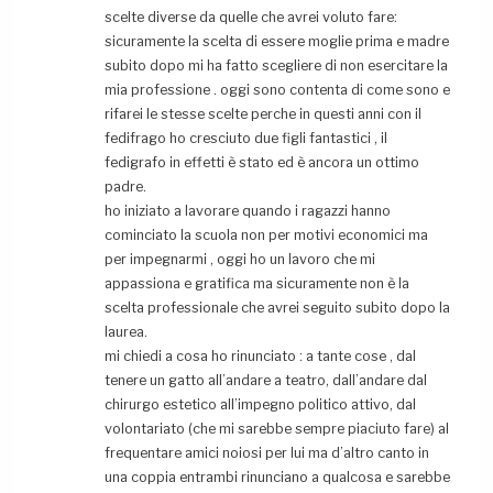
scelte diverse da quelle che avrei voluto fare:
sicuramente la scelta di essere moglie prima e madre
subito dopo mi ha fatto scegliere di non esercitare la
mia professione . oggi sono contenta di come sono e
rifarei le stesse scelte perche in questi anni con il
fedifrago ho cresciuto due figli fantastici , il
fedigrafo in effetti è stato ed è ancora un ottimo
padre.
ho iniziato a lavorare quando i ragazzi hanno
cominciato la scuola non per motivi economici ma
per impegnarmi , oggi ho un lavoro che mi
appassiona e gratifica ma sicuramente non è la
scelta professionale che avrei seguito subito dopo la
laurea.
mi chiedi a cosa ho rinunciato : a tante cose , dal
tenere un gatto all’andare a teatro, dall’andare dal
chirurgo estetico all’impegno politico attivo, dal
volontariato (che mi sarebbe sempre piaciuto fare) al
frequentare amici noiosi per lui ma d’altro canto in
una coppia entrambi rinunciano a qualcosa e sarebbe