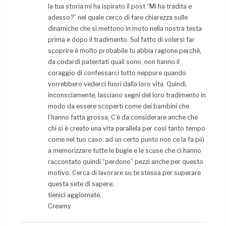
la tua storia mi ha ispirato il post “Mi ha tradita e
adesso?” nel quale cerco di fare chiarezza sulle
dinamiche che si mettono in moto nella nostra testa
prima e dopo il tradimento. Sul fatto di volersi far
scoprire è molto probabile tu abbia ragione perchè,
da codardi patentati quali sono, non hanno il
coraggio di confessarci tutto neppure quando
vorrebbero vederci fuori dalla loro vita. Quindi,
inconsciamente, lasciano segni del loro tradimento in
modo da essere scoperti come dei bambini che
l’hanno fatta grossa. C’è da considerare anche che
chi si è creato una vita parallela per così tanto tempo
come nel tuo caso, ad un certo punto non ce la fa più
a memorizzare tutte le bugie e le scuse che ci hanno
raccontato quindi “perdono” pezzi anche per questo
motivo. Cerca di lavorare su te stessa per superare
questa sete di sapere,
tienici aggiornate,
Creamy