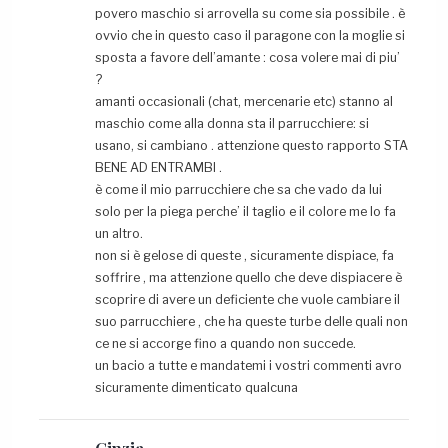
povero maschio si arrovella su come sia possibile . è
ovvio che in questo caso il paragone con la moglie si
sposta a favore dell’amante : cosa volere mai di piu’
?
amanti occasionali (chat, mercenarie etc) stanno al
maschio come alla donna sta il parrucchiere: si
usano, si cambiano . attenzione questo rapporto STA
BENE AD ENTRAMBI .
è come il mio parrucchiere che sa che vado da lui
solo per la piega perche’ il taglio e il colore me lo fa
un altro.
non si è gelose di queste , sicuramente dispiace, fa
soffrire , ma attenzione quello che deve dispiacere è
scoprire di avere un deficiente che vuole cambiare il
suo parrucchiere , che ha queste turbe delle quali non
ce ne si accorge fino a quando non succede.
un bacio a tutte e mandatemi i vostri commenti avro
sicuramente dimenticato qualcuna
Cinzia