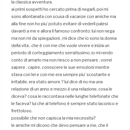
la classica avventura.
ai primi sospetti ho cercato prima di negarli, poi mi
sono allontanata con scusa di vacanze con amiche ma
alla fine non ho piu’ potuto evitare di vederli palesi
davanti a me e allora il famoso confronto: lui non nega
ma non mi da spiegazioni , mi dice che io sono la donna
della vita , che è con me che vuole vivere e inizia un
periodo di corteggiamento serratissimo, io mi rendo
conto di amarlo ma non riesco a non pensare , vorrei
sapere , capire, conoscere le sue emozioni mentre
stava con lei e con me era sempre piu’ scostante e
irritabile. era stato amore ? lui dice di no ma una
relazione di un anno e mezzo è una relazione, cosa le
diceva? cosa le raccontava nelle lunghe telefonate che
le faceva? lui che al telefono è sempre stato laconico e
frettoloso.
possibile che non capisca la mia necessita?
le amiche mi dicono che devo pensare a me, che il