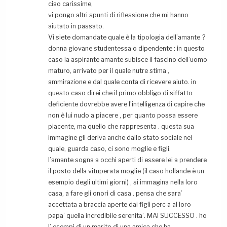
ciao carissime,
vi pongo altri spunti di riflessione che mi hanno
aiutato in passato.
Vi siete domandate quale è la tipologia dell’amante ?
donna giovane studentessa o dipendente : in questo
caso la aspirante amante subisce il fascino dell’uomo
maturo, arrivato per il quale nutre stima ,
ammirazione e dal quale conta di ricevere aiuto. in
questo caso direi che il primo obbligo di siffatto
deficiente dovrebbe avere l’intelligenza di capire che
non è lui nudo a piacere , per quanto possa essere
piacente, ma quello che rappresenta . questa sua
immagine gli deriva anche dallo stato sociale nel
quale, guarda caso, ci sono moglie e figli.
l’amante sogna a occhi aperti di essere lei a prendere
il posto della vituperata moglie (il caso hollande è un
esempio degli ultimi giorni) , si immagina nella loro
casa, a fare gli onori di casa . pensa che sara’
accettata a braccia aperte dai figli perc a al loro
papa’ quella incredibile serenita’. MAI SUCCESSO . ho
l’ esempi di un marito di una amica che ha