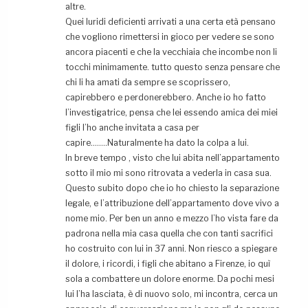
altre.
Quei luridi deficienti arrivati a una certa età pensano
che vogliono rimettersi in gioco per vedere se sono
ancora piacenti e che la vecchiaia che incombe non li
tocchi minimamente. tutto questo senza pensare che
chi li ha amati da sempre se scoprissero,
capirebbero e perdonerebbero. Anche io ho fatto
l’investigatrice, pensa che lei essendo amica dei miei
figli l’ho anche invitata a casa per
capire……..Naturalmente ha dato la colpa a lui.
In breve tempo , visto che lui abita nell’appartamento
sotto il mio mi sono ritrovata a vederla in casa sua.
Questo subito dopo che io ho chiesto la separazione
legale, e l’attribuzione dell’appartamento dove vivo a
nome mio. Per ben un anno e mezzo l’ho vista fare da
padrona nella mia casa quella che con tanti sacrifici
ho costruito con lui in 37 anni. Non riesco a spiegare
il dolore, i ricordi, i figli che abitano a Firenze, io quì
sola a combattere un dolore enorme. Da pochi mesi
lui l’ha lasciata, è di nuovo solo, mi incontra, cerca un