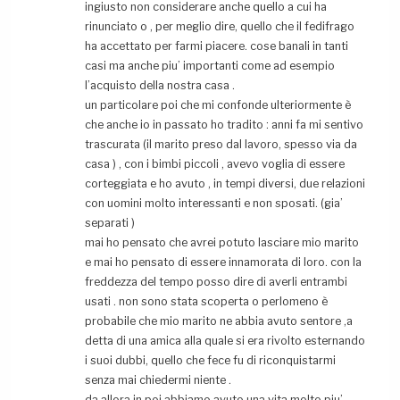
ingiusto non considerare anche quello a cui ha
rinunciato o , per meglio dire, quello che il fedifrago
ha accettato per farmi piacere. cose banali in tanti
casi ma anche piu’ importanti come ad esempio
l’acquisto della nostra casa .
un particolare poi che mi confonde ulteriormente è
che anche io in passato ho tradito : anni fa mi sentivo
trascurata (il marito preso dal lavoro, spesso via da
casa ) , con i bimbi piccoli , avevo voglia di essere
corteggiata e ho avuto , in tempi diversi, due relazioni
con uomini molto interessanti e non sposati. (gia’
separati )
mai ho pensato che avrei potuto lasciare mio marito
e mai ho pensato di essere innamorata di loro. con la
freddezza del tempo posso dire di averli entrambi
usati . non sono stata scoperta o perlomeno è
probabile che mio marito ne abbia avuto sentore ,a
detta di una amica alla quale si era rivolto esternando
i suoi dubbi, quello che fece fu di riconquistarmi
senza mai chiedermi niente .
da allora in poi abbiamo avuto una vita molto piu’