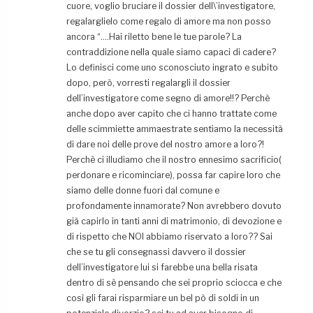
cuore, voglio bruciare il dossier dell\’investigatore,
regalarglielo come regalo di amore ma non posso
ancora “….Hai riletto bene le tue parole? La
contraddizione nella quale siamo capaci di cadere?
Lo definisci come uno sconosciuto ingrato e subito
dopo, però, vorresti regalargli il dossier
dell’investigatore come segno di amore!!? Perchè
anche dopo aver capito che ci hanno trattate come
delle scimmiette ammaestrate sentiamo la necessità
di dare noi delle prove del nostro amore a loro?!
Perchè ci illudiamo che il nostro ennesimo sacrificio(
perdonare e ricominciare), possa far capire loro che
siamo delle donne fuori dal comune e
profondamente innamorate? Non avrebbero dovuto
già capirlo in tanti anni di matrimonio, di devozione e
di rispetto che NOI abbiamo riservato a loro?? Sai
che se tu gli consegnassi davvero il dossier
dell’investigatore lui si farebbe una bella risata
dentro di sè pensando che sei proprio sciocca e che
così gli farai risparmiare un bel pò di soldi in un