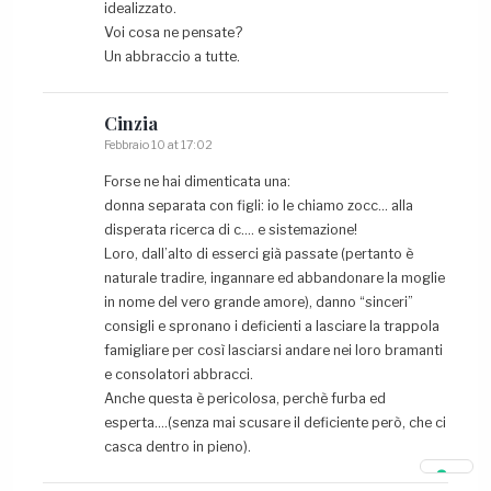
idealizzato.
Voi cosa ne pensate?
Un abbraccio a tutte.
Cinzia
Febbraio 10 at 17:02
Forse ne hai dimenticata una:
donna separata con figli: io le chiamo zocc… alla
disperata ricerca di c…. e sistemazione!
Loro, dall’alto di esserci già passate (pertanto è
naturale tradire, ingannare ed abbandonare la moglie
in nome del vero grande amore), danno “sinceri”
consigli e spronano i deficienti a lasciare la trappola
famigliare per così lasciarsi andare nei loro bramanti
e consolatori abbracci.
Anche questa è pericolosa, perchè furba ed
esperta….(senza mai scusare il deficiente però, che ci
casca dentro in pieno).