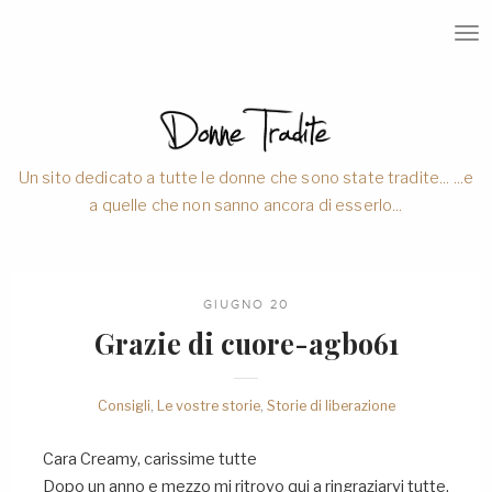
T
O
G
G
L
E
N
A
V
Un sito dedicato a tutte le donne che sono state tradite... ...e
I
a quelle che non sanno ancora di esserlo...
G
A
T
I
O
N
GIUGNO 20
Grazie di cuore-agbo61
Consigli
,
Le vostre storie
,
Storie di liberazione
Cara Creamy, carissime tutte
Dopo un anno e mezzo mi ritrovo qui a ringraziarvi tutte.