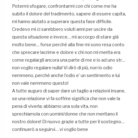
Potermi sfogare, confrontarmi con chi come me ha
subito il dolore del tradimento, sapere di essere capita,
mi hanno aiutato a superare questa fase difficile.
Credevo mi ci sarebbero voluti anni per uscire da
questa situazione e invece… mi accorgo di stare già
molto bene… forse perché alla fine mi sono resa conto
che sprecare lacrime e dolore x chi non mi merita era
come regalargli ancora una parte di me e io ad uno str…
non voglio regalare nulla! Vi dirò di più, non lo odio
nemmeno, perché anche l’odio e’ un sentimento e lui
non vale nemmeno questo!
A tutte auguro di saper dare un taglio a relazioni insane,
se una relazione vi fa soffrire significa che non vale la
pena di viverla; abbiamo una sola vita, non
sprechiamola con uomini/donne che non meritano il
nostro dolore! Di nuovo grazie a tutte per il sostegno…
continuerò a seguirvi… vi voglio bene