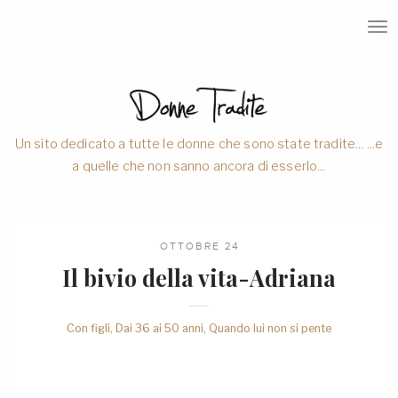
T
O
G
G
L
E
N
A
V
Un sito dedicato a tutte le donne che sono state tradite... ...e
I
a quelle che non sanno ancora di esserlo...
G
A
T
I
O
N
OTTOBRE 24
Il bivio della vita-Adriana
Con figli
,
Dai 36 ai 50 anni
,
Quando lui non si pente