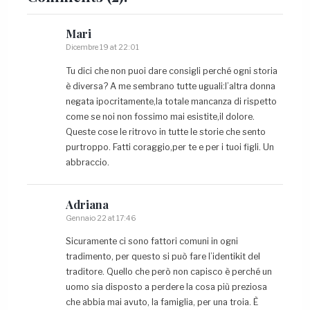
Mari
Dicembre 19 at 22:01
Tu dici che non puoi dare consigli perché ogni storia
è diversa? A me sembrano tutte uguali:l’altra donna
negata ipocritamente,la totale mancanza di rispetto
come se noi non fossimo mai esistite,il dolore.
Queste cose le ritrovo in tutte le storie che sento
purtroppo. Fatti coraggio,per te e per i tuoi figli. Un
abbraccio.
Adriana
Gennaio 22 at 17:46
Sicuramente ci sono fattori comuni in ogni
tradimento, per questo si può fare l’identikit del
traditore. Quello che però non capisco è perché un
uomo sia disposto a perdere la cosa più preziosa
che abbia mai avuto, la famiglia, per una troia. È