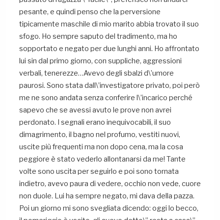
pesante, e quindi penso che la perversione
tipicamente maschile di mio marito abbia trovato il suo
sfogo. Ho sempre saputo del tradimento, ma ho
sopportato e negato per due lunghi anni. Ho affrontato
lui sin dal primo giorno, con suppliche, aggressioni
verbali, tenerezze…Avevo degli sbalzi d\’umore
paurosi. Sono stata dall\’investigatore privato, poi però
me ne sono andata senza conferire l\’incarico perché
sapevo che se avessi avuto le prove non avrei
perdonato. I segnali erano inequivocabili, il suo
dimagrimento, il bagno nel profumo, vestiti nuovi,
uscite più frequenti ma non dopo cena, ma la cosa
peggiore è stato vederlo allontanarsi da me! Tante
volte sono uscita per seguirlo e poi sono tornata
indietro, avevo paura di vedere, occhio non vede, cuore
non duole. Lui ha sempre negato, mi dava della pazza.
Poi un giorno mi sono svegliata dicendo: oggi lo becco,