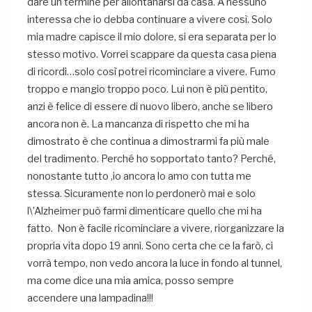
dare un termine per allontanarsi da casa. A nessuno
interessa che io debba continuare a vivere così. Solo
mia madre capisce il mio dolore, si era separata per lo
stesso motivo. Vorrei scappare da questa casa piena
di ricordi…solo così potrei ricominciare a vivere. Fumo
troppo e mangio troppo poco. Lui non è più pentito,
anzi è felice di essere di nuovo libero, anche se libero
ancora non è. La mancanza di rispetto che mi ha
dimostrato è che continua a dimostrarmi fa più male
del tradimento. Perché ho sopportato tanto? Perché,
nonostante tutto ,io ancora lo amo con tutta me
stessa. Sicuramente non lo perdonerò mai e solo
l\’Alzheimer può farmi dimenticare quello che mi ha
fatto. Non è facile ricominciare a vivere, riorganizzare la
propria vita dopo 19 anni. Sono certa che ce la farò, ci
vorrà tempo, non vedo ancora la luce in fondo al tunnel,
ma come dice una mia amica, posso sempre
accendere una lampadina!!!