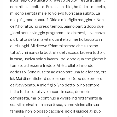
il pomeriggio è uscito, gli avevo detto\” resta a casa\”,
non mi ha ascoltato. Era a casa di lei, ho fatto il macello,
mi sono sentita male, lo volevo fuori casa subito. La
mia più grande paura? Dirlo a mio figlio maggiore. Non
ce l\’ho fatta, ho preso tempo. Siamo partiti dopo due
giorni per un viaggio programmato da mesi, la vacanza
più brutta della mia vita, quante lacrime ho lasciato in
quei luoghi. Mi diceva \”dammi tempo che sistemo
tutto\”, mi apriva la bottiglia dell\’acqua, faceva tutto lui
in casa, usciva solo x lavoro…poi dopo qualche giorno è
tornato ad essere freddo. Mi è crollato il mondo
addosso. Sono riuscita ad ascoltare una telefonata, era
lei. Mai dimenticherò quelle parole. Dopo due ore ero
dall\’avvocato. A mio figlio l\’ho detto io, ho sempre
fatto tutto io. Lui vive ancora in casa, dorme in
cameretta, ma io continuo a vivere indirettamente la
sua vita privata. La casa è sua, siamo vicino alla sua
famiglia, non lo posso cacciare, solo il giudice gli può