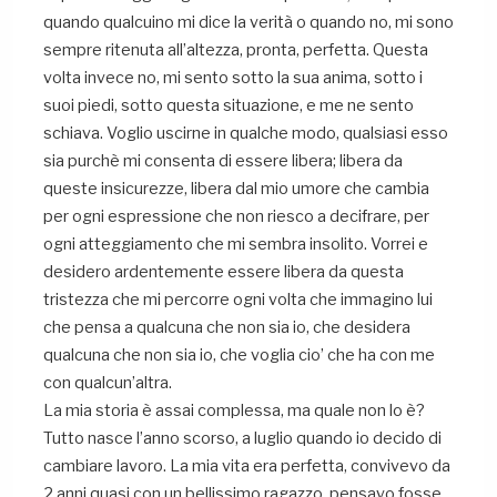
quando qualcuino mi dice la verità o quando no, mi sono
sempre ritenuta all’altezza, pronta, perfetta. Questa
volta invece no, mi sento sotto la sua anima, sotto i
suoi piedi, sotto questa situazione, e me ne sento
schiava. Voglio uscirne in qualche modo, qualsiasi esso
sia purchè mi consenta di essere libera; libera da
queste insicurezze, libera dal mio umore che cambia
per ogni espressione che non riesco a decifrare, per
ogni atteggiamento che mi sembra insolito. Vorrei e
desidero ardentemente essere libera da questa
tristezza che mi percorre ogni volta che immagino lui
che pensa a qualcuna che non sia io, che desidera
qualcuna che non sia io, che voglia cio’ che ha con me
con qualcun’altra.
La mia storia è assai complessa, ma quale non lo è?
Tutto nasce l’anno scorso, a luglio quando io decido di
cambiare lavoro. La mia vita era perfetta, convivevo da
2 anni quasi con un bellissimo ragazzo, pensavo fosse