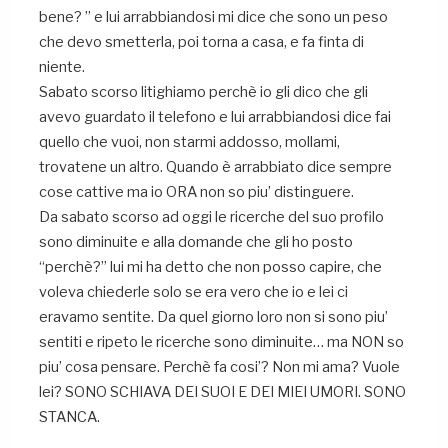
bene? ” e lui arrabbiandosi mi dice che sono un peso
che devo smetterla, poi torna a casa, e fa finta di
niente.
Sabato scorso litighiamo perchè io gli dico che gli
avevo guardato il telefono e lui arrabbiandosi dice fai
quello che vuoi, non starmi addosso, mollami,
trovatene un altro. Quando è arrabbiato dice sempre
cose cattive ma io ORA non so piu’ distinguere.
Da sabato scorso ad oggi le ricerche del suo profilo
sono diminuite e alla domande che gli ho posto
“perchè?” lui mi ha detto che non posso capire, che
voleva chiederle solo se era vero che io e lei ci
eravamo sentite. Da quel giorno loro non si sono piu’
sentiti e ripeto le ricerche sono diminuite… ma NON so
piu’ cosa pensare. Perchè fa cosi’? Non mi ama? Vuole
lei? SONO SCHIAVA DEI SUOI E DEI MIEI UMORI. SONO
STANCA.