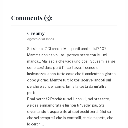
Comments
(3):
Creamy
Agosto 27 at 15:23
Sei stanca? Ci credo! Ma quanti anni ha lui? 10?
Mamma non ha voluto…potevo stare con lei…mi
manca… Ma lascia che vada uno così! Scusami sai se
sono così dura però l’incertezza, il senso di
insicurezza..sono tutte cose che ti annientano giorno
dopo giorno. Mentre tu ti logori scervellandoti sul
perchè e sul per come, lui ha la testa da un’altra
parte.
E sai perchè? Perchè tu sei lì con lui, sei presente,
gelosa e innamorata e lui non ti “vede” più. Stai
diventando trasparente ai suoi occhi perchè lui sa
che sei sempre lì che lo controlli, che lo aspetti, che
lo cerchi…