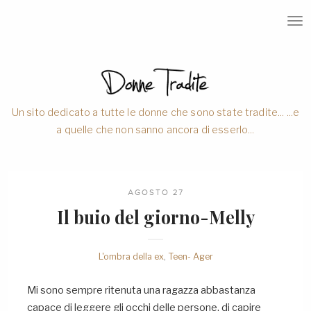
T
O
G
G
L
E
N
A
V
Un sito dedicato a tutte le donne che sono state tradite... ...e
I
a quelle che non sanno ancora di esserlo...
G
A
T
I
O
N
AGOSTO 27
Il buio del giorno-Melly
L'ombra della ex
,
Teen- Ager
Mi sono sempre ritenuta una ragazza abbastanza
capace di leggere gli occhi delle persone, di capire