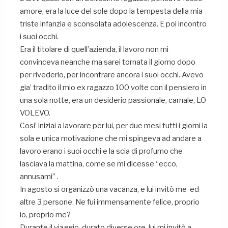
amore, era la luce del sole dopo la tempesta della mia
triste infanzia e sconsolata adolescenza. E poi incontro
i suoi occhi.
Era il titolare di quell’azienda, il lavoro non mi
convinceva neanche ma sarei tornata il giorno dopo
per rivederlo, per incontrare ancora i suoi occhi. Avevo
gia’ tradito il mio ex ragazzo 100 volte con il pensiero in
una sola notte, era un desiderio passionale, carnale, LO
VOLEVO.
Cosi’ iniziai a lavorare per lui, per due mesi tutti i giorni la
sola e unica motivazione che mi spingeva ad andare a
lavoro erano i suoi occhi e la scia di profumo che
lasciava la mattina, come se mi dicesse “ecco,
annusami” .
In agosto si organizzò una vacanza, e lui invitò me ed
altre 3 persone. Ne fui immensamente felice, proprio
io, proprio me?
Durante il viaggio, durato diverse ore, lui mi invitò a