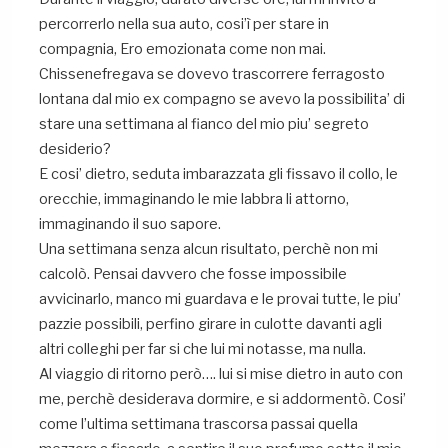
percorrerlo nella sua auto, cosi’ì per stare in
compagnia, Ero emozionata come non mai.
Chissenefregava se dovevo trascorrere ferragosto
lontana dal mio ex compagno se avevo la possibilita’ di
stare una settimana al fianco del mio piu’ segreto
desiderio?
E cosi’ dietro, seduta imbarazzata gli fissavo il collo, le
orecchie, immaginando le mie labbra li attorno,
immaginando il suo sapore.
Una settimana senza alcun risultato, perchè non mi
calcolò. Pensai davvero che fosse impossibile
avvicinarlo, manco mi guardava e le provai tutte, le piu’
pazzie possibili, perfino girare in culotte davanti agli
altri colleghi per far si che lui mi notasse, ma nulla.
Al viaggio di ritorno però…. lui si mise dietro in auto con
me, perchè desiderava dormire, e si addormentò. Cosi’
come l’ultima settimana trascorsa passai quella