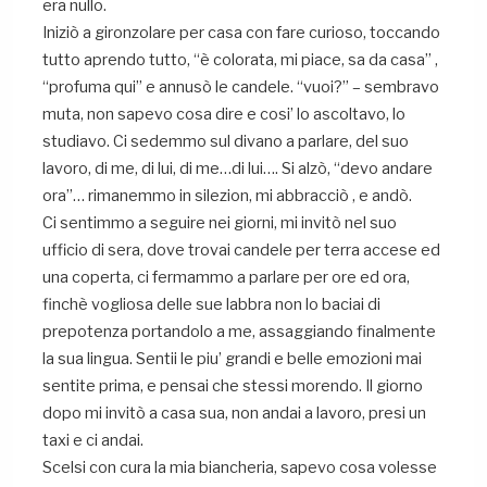
era nullo.
Iniziò a gironzolare per casa con fare curioso, toccando
tutto aprendo tutto, “è colorata, mi piace, sa da casa” ,
“profuma qui” e annusò le candele. “vuoi?” – sembravo
muta, non sapevo cosa dire e cosi’ lo ascoltavo, lo
studiavo. Ci sedemmo sul divano a parlare, del suo
lavoro, di me, di lui, di me…di lui…. Si alzò, “devo andare
ora”… rimanemmo in silezion, mi abbracciò , e andò.
Ci sentimmo a seguire nei giorni, mi invitò nel suo
ufficio di sera, dove trovai candele per terra accese ed
una coperta, ci fermammo a parlare per ore ed ora,
finchè vogliosa delle sue labbra non lo baciai di
prepotenza portandolo a me, assaggiando finalmente
la sua lingua. Sentii le piu’ grandi e belle emozioni mai
sentite prima, e pensai che stessi morendo. Il giorno
dopo mi invitò a casa sua, non andai a lavoro, presi un
taxi e ci andai.
Scelsi con cura la mia biancheria, sapevo cosa volesse