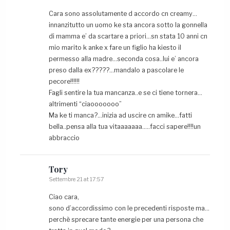
Cara sono assolutamente d accordo cn creamy…
innanzitutto un uomo ke sta ancora sotto la gonnella
di mamma e’ da scartare a priori…sn stata 10 anni cn
mio marito k anke x fare un figlio ha kiesto il
permesso alla madre…seconda cosa..lui e’ ancora
preso dalla ex?????…mandalo a pascolare le
pecore!!!!!!
Fagli sentire la tua mancanza..e se ci tiene tornera…
altrimenti “ciaooooooo”
Ma ke ti manca?…inizia ad uscire cn amike…fatti
bella..pensa alla tua vitaaaaaaa…..facci sapere!!!!un
abbraccio
Tory
Settembre 21 at 17:57
Ciao cara,
sono d’accordissimo con le precedenti risposte ma…
perchè sprecare tante energie per una persona che