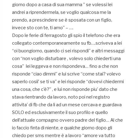
giorno dopo a casa di sua mamma ” se volessi lei
andrei a riprendermela, se voglio qualcosa me la
prendo, a prescindere se è sposata con un figlio,
invece sto con te, ti amo” – ….
Dopo le ferie di ferragosto gli spio il telefono che era
collegato contemporaneamente su fb….scriveva a lei
“oi buongiorno, quando ci sei rispondi” e altri messaggi
con “non voglio disturbare , volevo solo chiederti una
cosa” lei leggeva e non rispondeva… fino a che non
risponde “ciao dimmi” e lui scrive “come stai? volevo
saperlo cosiì’ se ti va” e lei risponde “dovevi chiedermi
una cosa, che c’è?” , e lui non risponde piu’ dato che
stava rientrando da lavoro, noto poi nel registro
attivita’ di fb che da li ad un mese cercava e guardava
SOLO ed esclusivamente il suo profilo e quello
dell’attuale compagno ovvero padre del figlio… Al che
io faccio finta di niente, e qualche giorno dopo gli
chiedo per sms mentre è a lavoro “amore va tutto