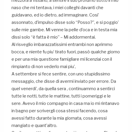
mezzora a fissarlo, a sentire il suo profumo sotto il mio
naso che mi tentava, i miei colleghi davanti che
guidavano, ed io dietro, ad immaginare. Cosi’
assonnato, d’impulso disse solo “Posso?”, e si poggio’
sulle mie gambe. Mi venne la pelle d’oca e in testa mia
dissi solo “è fatta è mio” – Mi addormentai.
Al risveglio imbarazzatissimi entrambi non aprimmo
bocca, e niente fu piu’ tirato fuori, passò qualche giorno
e per una mia questione famigliare mi licenziai con il
rimpianto di non vederlo mai piu’,
A settembre si fece sentire, con uno stupidissimo
messaggio, che disse di avermi inviato per errore. Da
quel venerdi’, da quella sera , continuammo a sentirci
tutte le notti, tutte le mattine, tutti i pomeriggi e le
sere. Avevo il mio compagno in casa ma io mi rintanavo
in bagno per scrivergli cosa stessi facendo, cosa
avessi fatto durante la mia giornata, cosa avessi
mangiato e quant’altro.