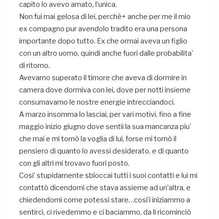
capito lo avevo amato, l’unica.
Non fui mai gelosa di lei, perchè+ anche per me il mio
ex compagno pur avendolo tradito era una persona
importante dopo tutto. Ex che ormai aveva un figlio
con un altro uomo, quindi anche fuori dalle probabilita’
di ritorno.
Avevamo superato il timore che aveva di dormire in
camera dove dormiva con lei, dove per notti insieme
consumavamo le nostre energie intrecciandoci.
A marzo insomma lo lasciai, per vari motivi, fino a fine
maggio inizio giugno dove sentii la sua mancanza piu’
che mai e mi tornò la voglia di lui, forse mi tornò il
pensiero di quanto lo avessi desiderato, e di quanto
con gli altri mi trovavo fuori posto.
Cosi’ stupidamente sbloccai tutti i suoi contatti e lui mi
contattò dicendomi che stava assieme ad un’altra, e
chiedendomi come potessi stare…cosi’ì iniziammo a
sentirci, ci rivedemmo e ci baciammo, da li ricominciò