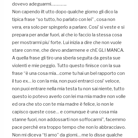
dovevo adeguarmi…………..
Non capendo ilt utto dopo qualche giorno gli dico la
tipica frase “so tutto, ho parlato con lei” , cosa non
vera, era solo per spingerlo a parlare. Cosi’ si veste e si
prepara per andar fuori, al che io faccio la stessa cosa
per mostrarmi piu’ forte. Lui inizia a dire che non vuole
stare con me, che devo andarmene e chE GLI MANCA.
A quella frase gli tiro una sberla seguita da gesta sue
violenti e mie peggio. Tutto questo finisce con la sua
frase “è una cosa mia…come tu hai un bel rapporto con
il tuo ex… io con la mia, non puoi entrarci cosi’ veloce,
non puoi entrare nella mia testa tu non sai niente, tutto
questo io potevo averlo con lei ma mia madre non volle
ed ora che sto con te mia madre è felice, io non le
capisco queste cose… e comunque è una cosa mia
stanne fuori, non addossarti non soffocarmi”, facemmo
pace perchè era troppo tempo che non lo abbracciavo.
Non mi diceva “ti amo” da giorni… me lo disse qualche