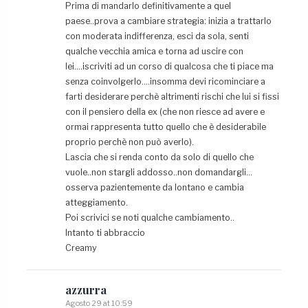
Prima di mandarlo definitivamente a quel
paese..prova a cambiare strategia: inizia a trattarlo
con moderata indifferenza, esci da sola, senti
qualche vecchia amica e torna ad uscire con
lei….iscriviti ad un corso di qualcosa che ti piace ma
senza coinvolgerlo….insomma devi ricominciare a
farti desiderare perchè altrimenti rischi che lui si fissi
con il pensiero della ex (che non riesce ad avere e
ormai rappresenta tutto quello che è desiderabile
proprio perchè non può averlo).
Lascia che si renda conto da solo di quello che
vuole..non stargli addosso..non domandargli…
osserva pazientemente da lontano e cambia
atteggiamento.
Poi scrivici se noti qualche cambiamento..
Intanto ti abbraccio
Creamy
azzurra
Agosto 29 at 10:59