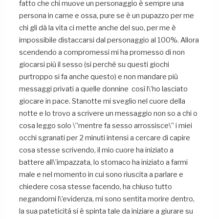
fatto che chi muove un personaggio è sempre una
persona in carne e ossa, pure se è un pupazzo per me
chi gli dà la vita ci mette anche del suo, per me è
impossibile distaccarsi dal personaggio al 100%. Allora
scendendo a compromessi mi ha promesso di non
giocarsi più il sesso (si perché su questi giochi
purtroppo si fa anche questo) e non mandare più
messaggi privati a quelle donnine così l\’ho lasciato
giocare in pace. Stanotte mi sveglio nel cuore della
notte e lo trovo a scrivere un messaggio non so a chi o
cosa leggo solo \”mentre fa sesso arrossisce\” i miei
occhi sgranati per 2 minuti intensi a cercare di capire
cosa stesse scrivendo, il mio cuore ha iniziato a
battere all\’impazzata, lo stomaco ha iniziato a farmi
male e nel momento in cui sono riuscita a parlare e
chiedere cosa stesse facendo, ha chiuso tutto
negandomi l\’evidenza, mi sono sentita morire dentro,
la sua pateticitá si è spinta tale da iniziare a giurare su