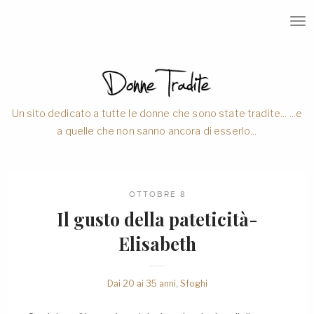
T
O
G
G
L
E
N
A
V
Un sito dedicato a tutte le donne che sono state tradite... ...e
I
a quelle che non sanno ancora di esserlo...
G
A
T
I
O
N
OTTOBRE 8
Il gusto della pateticità-
Elisabeth
Dai 20 ai 35 anni
,
Sfoghi