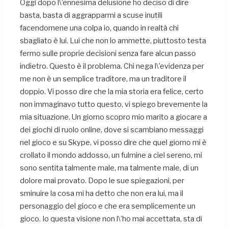
Oggi dopo l\’ennesima delusione ho deciso di dire
basta, basta di aggrapparmi a scuse inutili
facendomene una colpa io, quando in realtà chi
sbagliato è lui. Lui che non lo ammette, piuttosto testa
fermo sulle proprie decisioni senza fare alcun passo
indietro. Questo è il problema. Chi nega l\’evidenza per
me non è un semplice traditore, ma un traditore il
doppio. Vi posso dire che la mia storia era felice, certo
non immaginavo tutto questo, vi spiego brevemente la
mia situazione. Un giorno scopro mio marito a giocare a
dei giochi di ruolo online, dove si scambiano messaggi
nel gioco e su Skype, vi posso dire che quel giorno mi è
crollato il mondo addosso, un fulmine a ciel sereno, mi
sono sentita talmente male, ma talmente male, di un
dolore mai provato. Dopo le sue spiegazioni, per
sminuire la cosa mi ha detto che non era lui, ma il
personaggio del gioco e che era semplicemente un
gioco. Io questa visione non l\’ho mai accettata, sta di