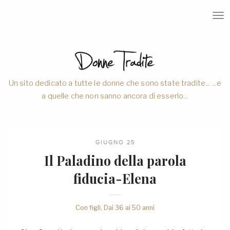
T
O
G
G
L
E
N
A
V
Un sito dedicato a tutte le donne che sono state tradite... ...e
I
a quelle che non sanno ancora di esserlo...
G
A
T
I
O
N
GIUGNO 25
Il Paladino della parola
fiducia-Elena
Con figli
,
Dai 36 ai 50 anni