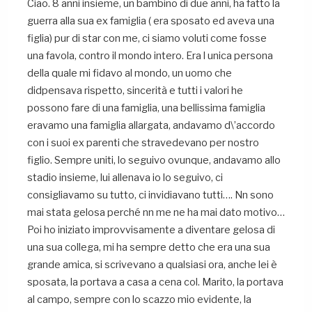
Ciao. 8 anni insieme, un bambino di due anni, ha fatto la
guerra alla sua ex famiglia ( era sposato ed aveva una
figlia) pur di star con me, ci siamo voluti come fosse
una favola, contro il mondo intero. Era l unica persona
della quale mi fidavo al mondo, un uomo che
didpensava rispetto, sincerità e tutti i valori he
possono fare di una famiglia, una bellissima famiglia
eravamo una famiglia allargata, andavamo d\’accordo
con i suoi ex parenti che stravedevano per nostro
figlio. Sempre uniti, lo seguivo ovunque, andavamo allo
stadio insieme, lui allenava io lo seguivo, ci
consigliavamo su tutto, ci invidiavano tutti…. Nn sono
mai stata gelosa perché nn me ne ha mai dato motivo…
Poi ho iniziato improvvisamente a diventare gelosa di
una sua collega, mi ha sempre detto che era una sua
grande amica, si scrivevano a qualsiasi ora, anche lei è
sposata, la portava a casa a cena col. Marito, la portava
al campo, sempre con lo scazzo mio evidente, la