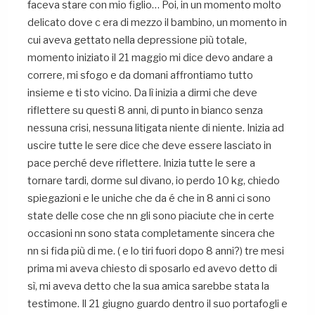
faceva stare con mio figlio… Poi, in un momento molto
delicato dove c era di mezzo il bambino, un momento in
cui aveva gettato nella depressione più totale,
momento iniziato il 21 maggio mi dice devo andare a
correre, mi sfogo e da domani affrontiamo tutto
insieme e ti sto vicino. Da lì inizia a dirmi che deve
riflettere su questi 8 anni, di punto in bianco senza
nessuna crisi, nessuna litigata niente di niente. Inizia ad
uscire tutte le sere dice che deve essere lasciato in
pace perché deve riflettere. Inizia tutte le sere a
tornare tardi, dorme sul divano, io perdo 10 kg, chiedo
spiegazioni e le uniche che da é che in 8 anni ci sono
state delle cose che nn gli sono piaciute che in certe
occasioni nn sono stata completamente sincera che
nn si fida più di me. ( e lo tiri fuori dopo 8 anni?) tre mesi
prima mi aveva chiesto di sposarlo ed avevo detto di
sì, mi aveva detto che la sua amica sarebbe stata la
testimone. Il 21 giugno guardo dentro il suo portafogli e