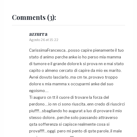
Comments
(3):
azzurra
Agosto 26 at 15:22
CarissimaFrancesca…posso capire pienamente il tuo
stato d animo perche anke io ho perso mia mamma
di tumore e il grande dolore k si prova nn e mai stato
capito o almeno cercato di capire da mio ex marito.
Avrei dovuto lasciarlo..ma cm te..provavo troppo
dolore x mia mamma x occuparmi anke del suo
egoismo….
Ti auguro cn tt il cuore di trovare la forza del
perdono….io nn ci sono riuscita..enn credo di riuscirci
piu!!!!!…sbagliando ho augurat a luo di provare il mio
stesso dolore…perche solo passando attraverso
qsta sofferenza si capisce realmente cosa si
prova!!!!!…oggi. pero mi pento di qste parole..il male