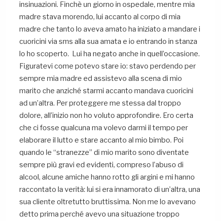
insinuazioni. Finchè un giorno in ospedale, mentre mia
madre stava morendo, lui accanto al corpo di mia
madre che tanto lo aveva amato ha iniziato a mandare i
cuoricini via sms alla sua amata e io entrando in stanza
lo ho scoperto. Lui ha negato anche in quell’occasione.
Figuratevi come potevo stare io: stavo perdendo per
sempre mia madre ed assistevo alla scena di mio
marito che anziché starmi accanto mandava cuoricini
ad un’altra. Per proteggere me stessa dal troppo
dolore, all’inizio non ho voluto approfondire. Ero certa
che ci fosse qualcuna ma volevo darmi il tempo per
elaborare il lutto e stare accanto al mio bimbo. Poi
quando le “stranezze” di mio marito sono diventate
sempre più gravi ed evidenti, compreso l’abuso di
alcool, alcune amiche hanno rotto gli argini e mi hanno
raccontato la verità: lui si era innamorato di un’altra, una
sua cliente oltretutto bruttissima. Non me lo avevano
detto prima perché avevo una situazione troppo