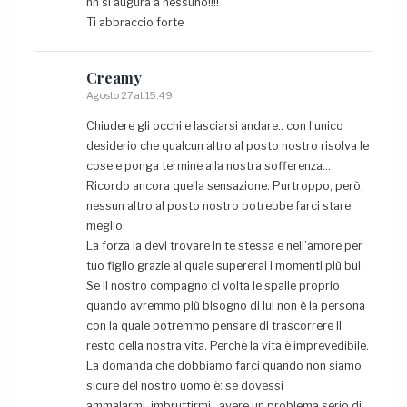
nn si augura a nessuno!!!!
Ti abbraccio forte
Creamy
Agosto 27 at 15:49
Chiudere gli occhi e lasciarsi andare.. con l’unico
desiderio che qualcun altro al posto nostro risolva le
cose e ponga termine alla nostra sofferenza…
Ricordo ancora quella sensazione. Purtroppo, però,
nessun altro al posto nostro potrebbe farci stare
meglio.
La forza la devi trovare in te stessa e nell’amore per
tuo figlio grazie al quale supererai i momenti più bui.
Se il nostro compagno ci volta le spalle proprio
quando avremmo più bisogno di lui non è la persona
con la quale potremmo pensare di trascorrere il
resto della nostra vita. Perchè la vita è imprevedibile.
La domanda che dobbiamo farci quando non siamo
sicure del nostro uomo è: se dovessi
ammalarmi..imbruttirmi…avere un problema serio di