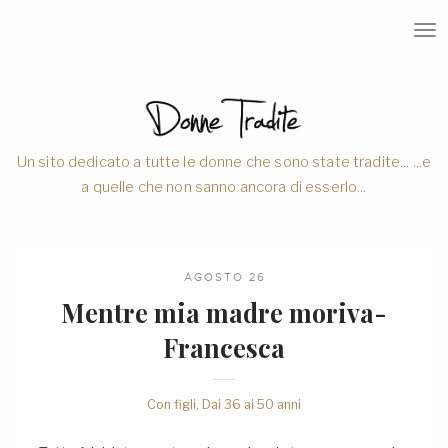
T
O
G
G
L
E
N
A
V
Un sito dedicato a tutte le donne che sono state tradite... ...e
I
a quelle che non sanno ancora di esserlo...
G
A
T
I
O
N
AGOSTO 26
Mentre mia madre moriva-
Francesca
Con figli
,
Dai 36 ai 50 anni