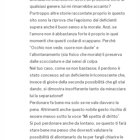
qualsiasi genere..lui mi rimarrebbe accanto?
Purtroppo altre storie raccontate proprio in questo
sito sono la riprova che l’egoismo dei deficienti
supera anche il buon senso e la morale. Anzi..se
l’amore non è abbastanza forte è proprio in quei
momenti che questi codardi scappano. Perchè
“Occhio non vede, cuore non duole” e
l’allontanamento (sia fisico che morale) li preserva
dalle scocciature e dai sensi di colpa.
Nel tuo caso, come se non bastasse, il perdono è
stato concesso ad un deficiente irriconoscente che,
invece di gioire della seconda possibilità che gli stai
dando, si dimostra insofferente tanto da minacciare
lui la separazione!!
Perdonare fa bene ma solo se ne vale davvero la
pena. Altrimenti anche questo nobile gesto rischia di
essere messo sotto la voce “Mi spetta di diritto”.
Si può perdonare anche da lontano, se questo ti farà
stare bene ma penso che dovresti valutare la
possibilità di allontanarlo da te per fargli chiarire le