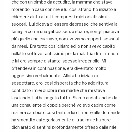
che con un bimbo da accudire, la mamma che stava
morendo in casa con me e lui così strano ho iniziato a
chiedere aiuto a tutti, compresi i miei odiatissimi
suoceri. Lui diceva di essere depresso, che sentiva la
famiglia come una gabbia senza sbarre, non gli piaceva
più quello che cucinavo, non avevamo rapporti sessuali
da mesi. Era tutto così chiaro ed io non avevo capito
nulla! Io soffrivo tantissimo per la malattia di mia madre
e lui era sempre distante, spesso irreperibile. Mi
offendeva in continuazione, era diventato molto
aggressivo verbalmente. Allora ho iniziato a
sospettare, ero così disperata che ho addirittura
confidato i miei dubbi a mia madre che mi stava
lasciando. Lui ha negato tutto. Siamo andati anche da
una consulente di coppia perché volevo capire come
mai era cambiato così tanto e lui di fronte alle domande
ha smentito categoricamente di tradirmi e ha pure
dichiarato di sentirsi profondamente offeso dalle mie