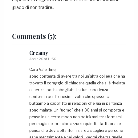
grado di non tradire..
Comments
(5):
Creamy
Aprile 20 at 11:50
Cara Valentine,
sono contenta di avere tra noi un’altra collega che ha
trovato il coraggio di chiudere quella che si è rivelata
essere la porta sbagliata. La tua esperienza
conferma per l’ennesima volta che spesso ci
buttiamo a capofitto in relazioni che già in partenza
sono malate. Un “uomo” che a 30 anni si comporta e
pensa in un certo modo non potrà mai trasformarsi
per magia nel principe azzurro quindi….fatti forza e
pensa che devi soltanto iniziare a scegliere persone
sane mentalmente e nei valori…vedrai che tra quelle