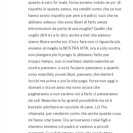
questo è vero fa’ male, forse avremo voluto un po’ di
rispetto in questo senso, ma renditi conto che se non
hanno avuto rispetto per anni a tradirci, vuoi che ne
abbiano adesso che sono liberi di farlo senza
intromissioni da parte di una moglie? Quello che
voglio dirti è ( e lo dico anche a me) che adesso
siamo libere anche noi, il loro fare non ci riguarda più,
viviamo al meglio la NOSTRA VITA, ora è solo nostra,
non piangere più ti prego lo abbiamo fatto per
troppo tempo, non si meritano niente neanche un
nostro pensiero, e se lo faciamo pensiamo a quanto
sono meschini, poveri illusi, pensano che niente li
tocchi ma prima o poi la vita paga, forse non oggi o
domani o tra un anno ma sono sicura che
pagheranno e non saremo noi a farlo ci penseranno
da soli. Neanche io ho grandi possibilità ma mi è
bastato adottare un cucciolo di cane…Liz l’ho
chiamata, per rendermi conto che anche queste cose
mi fanno star bene. Ora arriveranno i miei figli e
staremo insieme col padre si vedono a piccoli