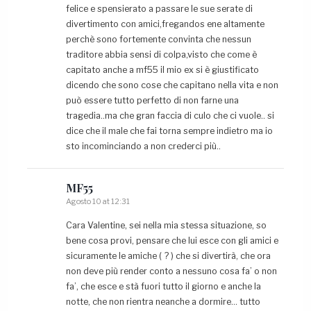
felice e spensierato a passare le sue serate di
divertimento con amici,fregandos ene altamente
perchè sono fortemente convinta che nessun
traditore abbia sensi di colpa,visto che come è
capitato anche a mf55 il mio ex si è giustificato
dicendo che sono cose che capitano nella vita e non
può essere tutto perfetto di non farne una
tragedia..ma che gran faccia di culo che ci vuole.. si
dice che il male che fai torna sempre indietro ma io
sto incominciando a non crederci più..
MF55
Agosto 10 at 12:31
Cara Valentine, sei nella mia stessa situazione, so
bene cosa provi, pensare che lui esce con gli amici e
sicuramente le amiche ( ? ) che si divertirà, che ora
non deve più render conto a nessuno cosa fa’ o non
fa’, che esce e stà fuori tutto il giorno e anche la
notte, che non rientra neanche a dormire… tutto