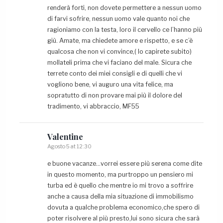
renderà forti, non dovete permettere a nessun uomo
di farvi sofrire, nessun uomo vale quanto noi che
ragioniamo con la testa, loro il cervello ce l’hanno più
giù. Amate, ma chiedete amore e rispetto, e se c’è
qualcosa che non vi convince,( lo capirete subito)
mollateli prima che vi faciano del male. Sicura che
terrete conto dei miei consigli e di quelli che vi
vogliono bene, vi auguro una vita felice, ma
sopratutto di non provare mai più il dolore del
tradimento, vi abbraccio, MF55
Valentine
Agosto 5 at 12:30
e buone vacanze…vorrei essere più serena come dite
in questo momento, ma purtroppo un pensiero mi
turba ed è quello che mentre io mi trovo a soffrire
anche a causa della mia situazione di immobilismo
dovuta a qualche problema economico,che spero di
poter risolvere al più presto,lui sono sicura che sarà