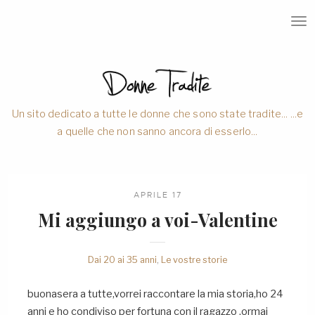
T
O
G
G
L
E
N
A
V
Un sito dedicato a tutte le donne che sono state tradite... ...e
I
a quelle che non sanno ancora di esserlo...
G
A
T
I
O
N
APRILE 17
Mi aggiungo a voi-Valentine
Dai 20 ai 35 anni
,
Le vostre storie
buonasera a tutte,vorrei raccontare la mia storia,ho 24
anni e ho condiviso per fortuna con il ragazzo ,ormai