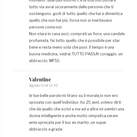
momenti. Guardati intorno c’è la vita non buttare
tutto via avrai sicuramente delle persone che ti
sostengono, godi di tutto quello che hai e dimentica
quello che non hai più, forse non si meritavano
persone come noi.
Non stare in casa esci, comprati un fiore, una candela
profumata, fai tutto quello che è possibile per star
bene e resta meno sola che puoi. Il tempo è una
buona medicina, vedrai TUTTO PASSA! coraggio, un
abbraccio, MF55
Valentine
Agosto 10 at 12:32
le tue belle parole mi tirano su il morale,io non ero
sposata con quell’individuo ,ho 25 anni..volevo dirti
che da quello che scrivi a me ed a altre mi sembri una
donna intelligente e anche molto simpatica,veram
ente sprecata per il tuo ex marito..un super
abbraccio e grazie