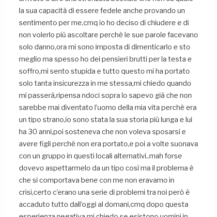
la sua capacità di essere fedele anche provando un
sentimento per me,cmq io ho deciso di chiudere e di
non volerlo più ascoltare perchè le sue parole facevano
solo danno,ora mi sono imposta di dimenticarlo e sto
meglio ma spesso ho dei pensieri brutti per la testa e
soffro,mi sento stupida e tutto questo mi ha portato
solo tanta insicurezza in me stessa,mi chiedo quando
mi passerà,ripensa ndoci sopra lo sapevo già che non
sarebbe mai diventato l’uomo della mia vita perchè era
un tipo strano,io sono stata la sua storia più lunga e lui
ha 30 anni,poi sosteneva che non voleva sposarsi e
avere figli perchè non era portato,e poi a volte suonava
con un gruppo in questi locali alternativi..mah forse
dovevo aspettarmelo da un tipo così ma il problema è
che si comportava bene con me non eravamo in
crisi,certo c’erano una serie di problemi tra noi però è
accaduto tutto dall’oggi al domani,cmq dopo questa
esperienza negativa mi chiedo se esistono uomini in