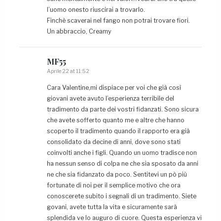
l’uomo onesto riuscirai a trovarlo.
Finchè scaverai nel fango non potrai trovare fiori.
Un abbraccio, Creamy
MF55
Aprile 22 at 11:52
Cara Valentine,mi dispiace per voi che già così
giovani avete avuto l’esperienza terribile del
tradimento da parte dei vostri fidanzati. Sono sicura
che avete sofferto quanto me e altre che hanno
scoperto il tradimento quando il rapporto era già
consolidato da decine di anni, dove sono stati
coinvolti anche i figli. Quando un uomo tradisce non
ha nessun senso di colpa ne che sia sposato da anni
ne che sia fidanzato da poco. Sentitevi un pò più
fortunate di noi per il semplice motivo che ora
conoscerete subito i segnali di un tradimento. Siete
govani, avete tutta la vita e sicuramente sarà
splendida ve lo auguro di cuore. Questa esperienza vi