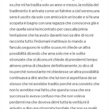
ex,che mi ha tradita solo un anno e mezzo..la notizia del
tradimento è arrivata come un fulmine a ciel sereno,una
sera è uscito da solo con amici,và in un locale e si fa una
scopata in bagno con una ragazza che conosceva già e
che quella sera ha incontrato per caso,alla prima
tentazione che ha avuto davanti non sa dire di no.mi
racconta tutto l’indomani mattina,io lo mando a
fanculo,seguono le solite scuse,mi chiede un altra
possibilità dicendo che ama solo me e le solite
stronzate che si dicono,mi chiede di prendermi tempo
almeno prima di chiudere definitivamente ,io dico di
no,perchè nonostante mi chiedesse un altra possibilità
continuava a dire anche che lui non si aspettava da se
stesso che mi avrebbe tradito perchè era convinto che
non lo avrebbe mai fatto,che questa cosa che era
successa lo aveva confuso ma che non voleva
perdermi ma che doveva dirmi tutta la verità,mi è
arrivato a dire una stronzata bestiale che non sa qualè