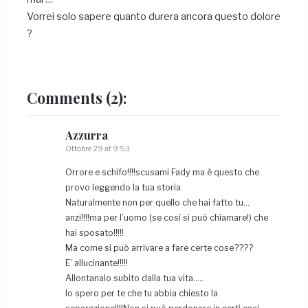
Vorrei solo sapere quanto durera ancora questo dolore
?
Comments
(2):
Azzurra
Ottobre 29 at 9:53
Orrore e schifo!!!!scusami Fady ma è questo che
provo leggendo la tua storia.
Naturalmente non per quello che hai fatto tu…
anzi!!!!ma per l’uomo (se così si può chiamare!) che
hai sposato!!!!!
Ma come si può arrivare a fare certe cose????
E’ allucinante!!!!!
Allontanalo subito dalla tua vita…..
Io spero per te che tu abbia chiesto la