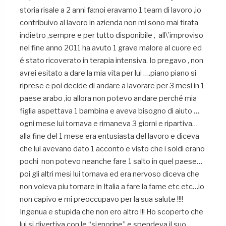
storia risale a 2 anni fa:noi eravamo 1 team di lavoro ,io
contribuivo al lavoro in azienda non mi sono mai tirata
indietro ,sempre e per tutto disponibile , all\’improviso
nel fine anno 2011 ha avuto 1 grave malore al cuore ed
é stato ricoverato in terapia intensiva. Io pregavo , non
avrei esitato a dare la mia vita per lui ….piano piano si
riprese e poi decide di andare a lavorare per 3 mesi in 1
paese arabo ,io allora non potevo andare perché mia
figlia aspettava 1 bambina e aveva bisogno di aiuto …
ogni mese lui tornava e rimaneva 3 giorni e ripartiva…
alla fine del 1 mese era entusiasta del lavoro e diceva
che lui avevano dato 1 acconto e visto che i soldi erano
pochi non potevo neanche fare 1 salto in quel paese…
poi gli altri mesi lui tornava ed era nervoso diceva che
non voleva piu tornare in Italia a fare la fame etc etc…io
non capivo e mi preoccupavo per la sua salute !!!!
Ingenua e stupida che non ero altro !!! Ho scoperto che
lui si divertiva con le “signorine” e spendeva il suo