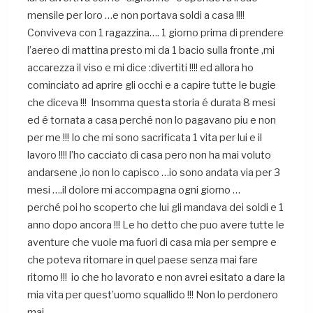
mensile per loro …e non portava soldi a casa !!!!
Conviveva con 1 ragazzina…. 1 giorno prima di prendere
l’aereo di mattina presto mi da 1 bacio sulla fronte ,mi
accarezza il viso e mi dice :divertiti !!!! ed allora ho
cominciato ad aprire gli occhi e a capire tutte le bugie
che diceva !!! Insomma questa storia é durata 8 mesi
ed é tornata a casa perché non lo pagavano piu e non
per me !!! Io che mi sono sacrificata 1 vita per lui e il
lavoro !!!! l’ho cacciato di casa pero non ha mai voluto
andarsene ,io non lo capisco …io sono andata via per 3
mesi ….il dolore mi accompagna ogni giorno …
perché poi ho scoperto che lui gli mandava dei soldi e 1
anno dopo ancora !!! Le ho detto che puo avere tutte le
aventure che vuole ma fuori di casa mia per sempre e
che poteva ritornare in quel paese senza mai fare
ritorno !!! io che ho lavorato e non avrei esitato a dare la
mia vita per quest’uomo squallido !!! Non lo perdonero
mai …