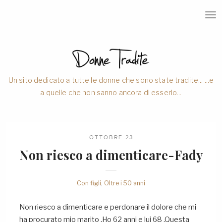
T
O
G
G
L
E
N
A
V
Un sito dedicato a tutte le donne che sono state tradite... ...e
I
a quelle che non sanno ancora di esserlo...
G
A
T
I
O
N
OTTOBRE 23
Non riesco a dimenticare-Fady
Con figli
,
Oltre i 50 anni
Non riesco a dimenticare e perdonare il dolore che mi
ha procurato mio marito .Ho 62 anni e lui 68 .Questa