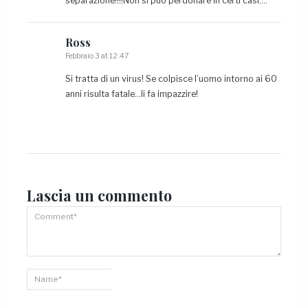
separazione!!!!Non si può perdonare in certi casi….
Ross
Febbraio 3 at 12:47
Si tratta di un virus! Se colpisce l’uomo intorno ai 60
anni risulta fatale…li fa impazzire!
Lascia un
commento