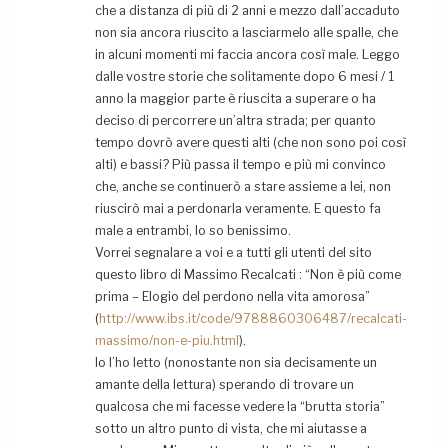
che a distanza di più di 2 anni e mezzo dall’accaduto
non sia ancora riuscito a lasciarmelo alle spalle, che
in alcuni momenti mi faccia ancora così male. Leggo
dalle vostre storie che solitamente dopo 6 mesi / 1
anno la maggior parte è riuscita a superare o ha
deciso di percorrere un’altra strada; per quanto
tempo dovrò avere questi alti (che non sono poi così
alti) e bassi? Più passa il tempo e più mi convinco
che, anche se continuerò a stare assieme a lei, non
riuscirò mai a perdonarla veramente. E questo fa
male a entrambi, lo so benissimo.
Vorrei segnalare a voi e a tutti gli utenti del sito
questo libro di Massimo Recalcati : “Non è più come
prima – Elogio del perdono nella vita amorosa”
(
http://www.ibs.it/code/9788860306487/recalcati-
massimo/non-e-piu.html
).
Io l’ho letto (nonostante non sia decisamente un
amante della lettura) sperando di trovare un
qualcosa che mi facesse vedere la “brutta storia”
sotto un altro punto di vista, che mi aiutasse a