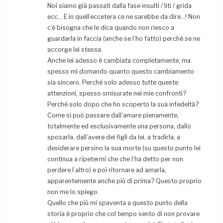
Noi siamo già passati dalla fase insulti / liti / grida
ecc… E in quell’eccetera ce ne sarebbe da dire…! Non
c’è bisogna che le dica quando non riesco a
guardarla in faccia (anche se l’ho fatto) perché se ne
accorge lei stessa.
Anche lei adesso è cambiata completamente, ma
spesso mi domando quanto questo cambiamento
sia sincero. Perché solo adesso tutte queste
attenzioni, spesso smisurate nei mie confronti?
Perché solo dopo che ho scoperto la sua infedeltà?
Come si può passare dall’amare pienamente,
totalmente ed esclusivamente una persona, dallo
sposarla, dall’avere dei figli da lei, a tradirla, a
desiderare persino la sua morte (su questo punto lei
continua a ripetermi che che l’ha detto per non
perdere l’altro) e poi ritornare ad amarla,
apparentemente anche più di prima? Questo proprio
non me lo spiego.
Quello che più mi spaventa a questo punto della
storia è proprio che col tempo sento di non provare