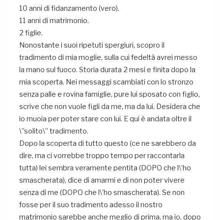
10 anni di fidanzamento (vero).
11 anni di matrimonio.
2 figlie.
Nonostante i suoi ripetuti spergiuri, scopro il
tradimento di mia moglie, sulla cui fedeltà avrei messo
la mano sul fuoco. Storia durata 2 mesi e finita dopo la
mia scoperta. Nei messaggi scambiati con lo stronzo
senza palle e rovina famiglie, pure lui sposato con figlio,
scrive che non vuole figli da me, ma da lui. Desidera che
io muoia per poter stare con lui. E qui è andata oltre il
\”solito\” tradimento.
Dopo la scoperta di tutto questo (ce ne sarebbero da
dire, ma ci vorrebbe troppo tempo per raccontarla
tutta) lei sembra veramente pentita (DOPO che l\’ho
smascherata), dice di amarmi e di non poter vivere
senza di me (DOPO che l\’ho smascherata). Se non
fosse per il suo tradimento adesso il nostro
matrimonio sarebbe anche meglio di prima, ma io, dopo