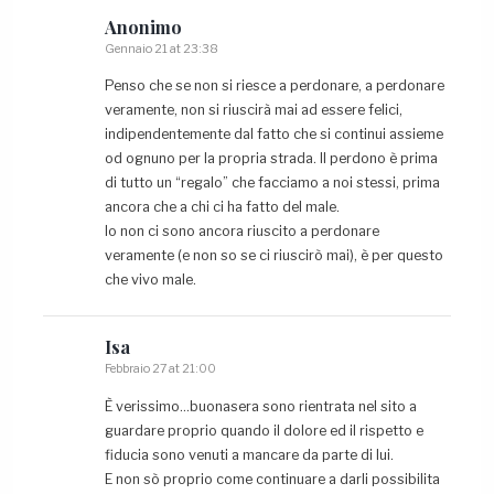
Anonimo
Gennaio 21 at 23:38
Penso che se non si riesce a perdonare, a perdonare
veramente, non si riuscirà mai ad essere felici,
indipendentemente dal fatto che si continui assieme
od ognuno per la propria strada. Il perdono è prima
di tutto un “regalo” che facciamo a noi stessi, prima
ancora che a chi ci ha fatto del male.
Io non ci sono ancora riuscito a perdonare
veramente (e non so se ci riuscirò mai), è per questo
che vivo male.
Isa
Febbraio 27 at 21:00
È verissimo…buonasera sono rientrata nel sito a
guardare proprio quando il dolore ed il rispetto e
fiducia sono venuti a mancare da parte di lui.
E non sò proprio come continuare a darli possibilita