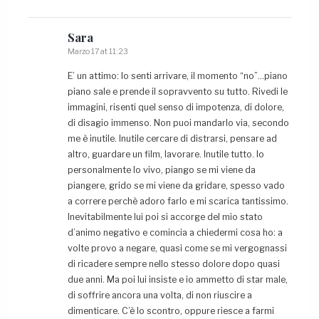
Sara
Marzo 17 at 11:23
E’ un attimo: lo senti arrivare, il momento “no”…piano
piano sale e prende il sopravvento su tutto. Rivedi le
immagini, risenti quel senso di impotenza, di dolore,
di disagio immenso. Non puoi mandarlo via, secondo
me è inutile. Inutile cercare di distrarsi, pensare ad
altro, guardare un film, lavorare. Inutile tutto. Io
personalmente lo vivo, piango se mi viene da
piangere, grido se mi viene da gridare, spesso vado
a correre perchè adoro farlo e mi scarica tantissimo.
Inevitabilmente lui poi si accorge del mio stato
d’animo negativo e comincia a chiedermi cosa ho: a
volte provo a negare, quasi come se mi vergognassi
di ricadere sempre nello stesso dolore dopo quasi
due anni. Ma poi lui insiste e io ammetto di star male,
di soffrire ancora una volta, di non riuscire a
dimenticare. C’è lo scontro, oppure riesce a farmi