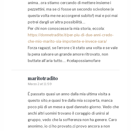
anima…ora stiamo cercando di mettere insieme i
pezzettini, ma se ci fosse un secondo scivolone (e
questa volta me ne accorgerei subito!) mai e poi mai
potrei dargli un’altra possibilità….
Per chi non conoscesse la mia storia, eccola:
https://donnetradite.it/per-piu-di-due-anni-credo-
che-mio-marito-sia-impotente-e-invece-sara/
Forza ragazzi, se l’errore c’è stato una volta e se vale
la pena salvare un grande amore ritrovato, non
buttate all’aria tutto…. #celapossiamofare
maritotradito
Marzo 2 at 11:59
È passato quasi un anno dalla mia ultima visita a
questo sito,e quasi tre dalla mia scoperta, manca
poco più di un mese a quel dannato giorno. Vedo che
anchi altri uomini trovano il coraggio di unirsi al
gruppo, vedo che la sofferenza non ha genere. Caro
anonimo, io ci ho provato,ci provo ancora a non