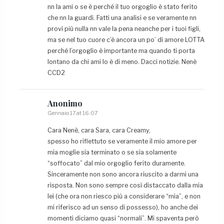
nn la ami o se è perché il tuo orgoglio è stato ferito
che nn la guardi. Fatti una analisi e se veramente nn
provi più nulla nn vale la pena neanche per i tuoi figli,
ma se nel tuo cuore c’è ancora un po’ di amore LOTTA
perché l’orgoglio è importante ma quando ti porta
lontano da chi ami lo è di meno. Dacci notizie. Nenè
CCD2
Anonimo
Gennaio 17 at 16:07
Cara Nenè, cara Sara, cara Creamy,
spesso ho riflettuto se veramente il mio amore per
mia moglie sia terminato o se sia solamente
“soffocato” dal mio orgoglio ferito duramente.
Sinceramente non sono ancora riuscito a darmi una
risposta. Non sono sempre così distaccato dalla mia
lei (che ora non riesco più a considerare “mia”, e non
mi riferisco ad un senso di possesso), ho anche dei
momenti diciamo quasi “normali”. Mi spaventa però