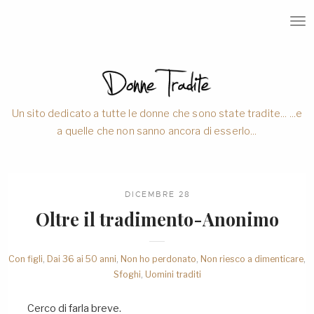
T
O
G
G
L
E
N
A
V
Un sito dedicato a tutte le donne che sono state tradite... ...e
I
a quelle che non sanno ancora di esserlo...
G
A
T
I
O
N
DICEMBRE 28
Oltre il tradimento-Anonimo
Con figli
,
Dai 36 ai 50 anni
,
Non ho perdonato
,
Non riesco a dimenticare
,
Sfoghi
,
Uomini traditi
Cerco di farla breve.