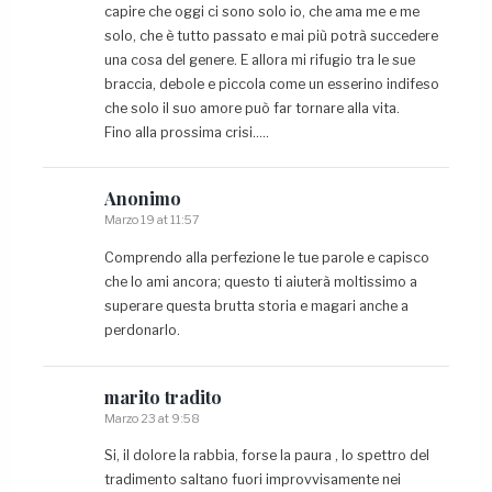
capire che oggi ci sono solo io, che ama me e me
solo, che è tutto passato e mai più potrà succedere
una cosa del genere. E allora mi rifugio tra le sue
braccia, debole e piccola come un esserino indifeso
che solo il suo amore può far tornare alla vita.
Fino alla prossima crisi…..
Anonimo
Marzo 19 at 11:57
Comprendo alla perfezione le tue parole e capisco
che lo ami ancora; questo ti aiuterà moltissimo a
superare questa brutta storia e magari anche a
perdonarlo.
marito
tradito
Marzo 23 at 9:58
Si, il dolore la rabbia, forse la paura , lo spettro del
tradimento saltano fuori improvvisamente nei