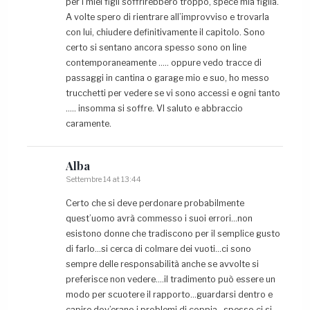
per i miei figli soffrirebbero troppo, spece mia figlia.
A volte spero di rientrare all’improvviso e trovarla
con lui, chiudere definitivamente il capitolo. Sono
certo si sentano ancora spesso sono on line
contemporaneamente ….. oppure vedo tracce di
passaggi in cantina o garage mio e suo, ho messo
trucchetti per vedere se vi sono accessi e ogni tanto
….. insomma si soffre. VI saluto e abbraccio
caramente.
Alba
Settembre 14 at 13:44
Certo che si deve perdonare probabilmente
quest’uomo avrà commesso i suoi errori…non
esistono donne che tradiscono per il semplice gusto
di farlo…si cerca di colmare dei vuoti…ci sono
sempre delle responsabilità anche se avvolte si
preferisce non vedere….il tradimento può essere un
modo per scuotere il rapporto…guardarsi dentro e
capire dov’erano i problemi di coppia…spesso ci si