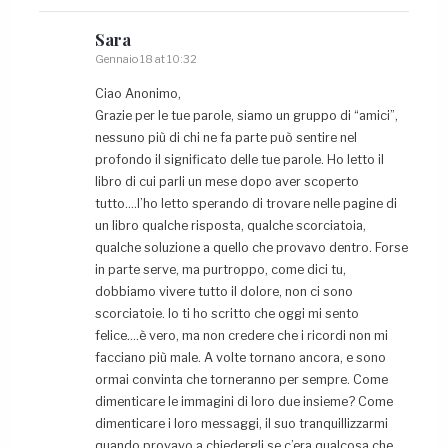
Sara
Gennaio 18 at 10:32
Ciao Anonimo,
Grazie per le tue parole, siamo un gruppo di “amici”,
nessuno più di chi ne fa parte può sentire nel
profondo il significato delle tue parole. Ho letto il
libro di cui parli un mese dopo aver scoperto
tutto….l’ho letto sperando di trovare nelle pagine di
un libro qualche risposta, qualche scorciatoia,
qualche soluzione a quello che provavo dentro. Forse
in parte serve, ma purtroppo, come dici tu,
dobbiamo vivere tutto il dolore, non ci sono
scorciatoie. Io ti ho scritto che oggi mi sento
felice….è vero, ma non credere che i ricordi non mi
facciano più male. A volte tornano ancora, e sono
ormai convinta che torneranno per sempre. Come
dimenticare le immagini di loro due insieme? Come
dimenticare i loro messaggi, il suo tranquillizzarmi
quando provavo a chiedergli se c’era qualcosa che