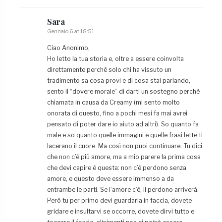
Sara
Gennaio 6 at 18:51
Ciao Anonimo,
Ho letto la tua storia e, oltre a essere coinvolta
direttamente perchè solo chi ha vissuto un
tradimento sa cosa provi e di cosa stai parlando,
sento il “dovere morale” di darti un sostegno perchè
chiamata in causa da Creamy (mi sento molto
onorata di questo, fino a pochi mesi fa mai avrei
pensato di poter dare io aiuto ad altri). So quanto fa
male e so quanto quelle immagini e quelle frasi lette ti
lacerano il cuore. Ma così non puoi continuare. Tu dici
che non c’è più amore, ma a mio parere la prima cosa
che devi capire è questa: non c’è perdono senza
amore, e questo deve essere immenso a da
entrambe le parti. Se l’amore c’è, il perdono arriverà.
Però tu per primo devi guardarla in faccia, dovete
gridare e insultarvi se occorre, dovete dirvi tutto e