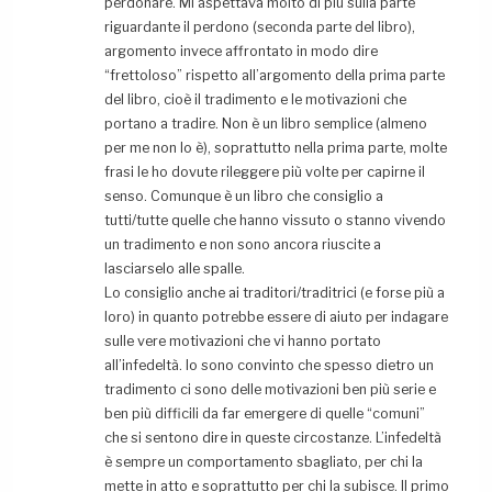
perdonare. Mi aspettava molto di più sulla parte
riguardante il perdono (seconda parte del libro),
argomento invece affrontato in modo dire
“frettoloso” rispetto all’argomento della prima parte
del libro, cioè il tradimento e le motivazioni che
portano a tradire. Non è un libro semplice (almeno
per me non lo è), soprattutto nella prima parte, molte
frasi le ho dovute rileggere più volte per capirne il
senso. Comunque è un libro che consiglio a
tutti/tutte quelle che hanno vissuto o stanno vivendo
un tradimento e non sono ancora riuscite a
lasciarselo alle spalle.
Lo consiglio anche ai traditori/traditrici (e forse più a
loro) in quanto potrebbe essere di aiuto per indagare
sulle vere motivazioni che vi hanno portato
all’infedeltà. Io sono convinto che spesso dietro un
tradimento ci sono delle motivazioni ben più serie e
ben più difficili da far emergere di quelle “comuni”
che si sentono dire in queste circostanze. L’infedeltà
è sempre un comportamento sbagliato, per chi la
mette in atto e soprattutto per chi la subisce. Il primo