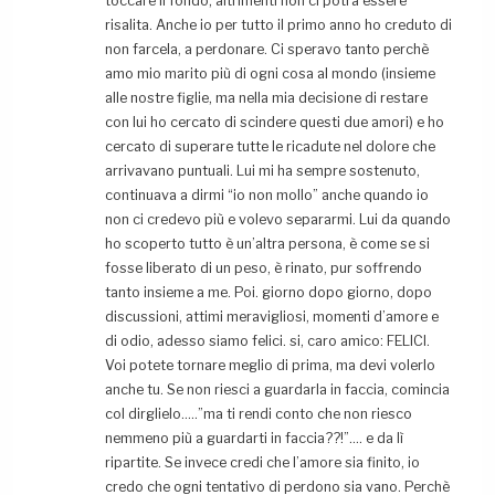
toccare il fondo, altrimenti non ci potrà essere
risalita. Anche io per tutto il primo anno ho creduto di
non farcela, a perdonare. Ci speravo tanto perchè
amo mio marito più di ogni cosa al mondo (insieme
alle nostre figlie, ma nella mia decisione di restare
con lui ho cercato di scindere questi due amori) e ho
cercato di superare tutte le ricadute nel dolore che
arrivavano puntuali. Lui mi ha sempre sostenuto,
continuava a dirmi “io non mollo” anche quando io
non ci credevo più e volevo separarmi. Lui da quando
ho scoperto tutto è un’altra persona, è come se si
fosse liberato di un peso, è rinato, pur soffrendo
tanto insieme a me. Poi. giorno dopo giorno, dopo
discussioni, attimi meravigliosi, momenti d’amore e
di odio, adesso siamo felici. si, caro amico: FELICI.
Voi potete tornare meglio di prima, ma devi volerlo
anche tu. Se non riesci a guardarla in faccia, comincia
col dirglielo…..”ma ti rendi conto che non riesco
nemmeno più a guardarti in faccia??!”…. e da lì
ripartite. Se invece credi che l’amore sia finito, io
credo che ogni tentativo di perdono sia vano. Perchè