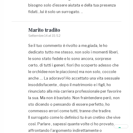
bisogno solo d’essere aiutata e della tua presenza
fidati…lui è solo un surrogato. ..
Marito
tradito
Settembre 14 at 15:52
Se il tuo commento è rivolto a me,giada, le ho
dedicato tutto me stesso, non solo i momenti liberi,
le sono stato fedele e lo sono ancora, sorprese
certo, di tutti i generi, fiori (ho scoperto adesso che
le orchidee non le piacciono) ma non solo, coccole
anche …. La adoravo! Ho accettato una vita sessuale
insoddisfacente , dopo il matrimonio e i figli, ho
rinunciato alla mia carriera professionale per favorire
la sua. Ma non è bastato. Non fraintendere però, non
sto dicendo o pensando di essere perfetto, ho
commesso errori come tutti, tranne che tradire.
Il surrogato come lo definìsci tu è un cretino che vive
così. Parlare , sapessi quante volte ci ho provato,
affrontando l’argomento indirettamente o