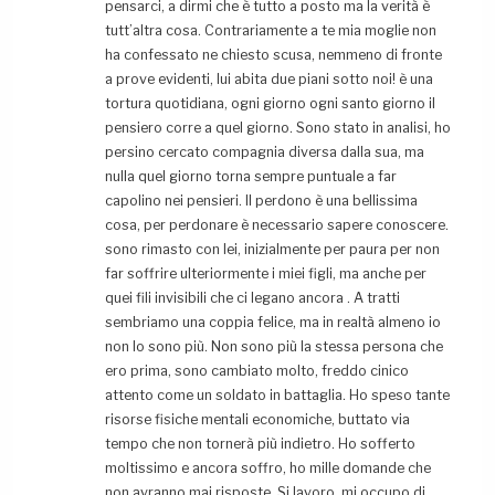
pensarci, a dirmi che è tutto a posto ma la verità è
tutt’altra cosa. Contrariamente a te mia moglie non
ha confessato ne chiesto scusa, nemmeno di fronte
a prove evidenti, lui abita due piani sotto noi! è una
tortura quotidiana, ogni giorno ogni santo giorno il
pensiero corre a quel giorno. Sono stato in analisi, ho
persino cercato compagnia diversa dalla sua, ma
nulla quel giorno torna sempre puntuale a far
capolino nei pensieri. Il perdono è una bellissima
cosa, per perdonare è necessario sapere conoscere.
sono rimasto con lei, inizialmente per paura per non
far soffrire ulteriormente i miei figli, ma anche per
quei fili invisibili che ci legano ancora . A tratti
sembriamo una coppia felice, ma in realtà almeno io
non lo sono più. Non sono più la stessa persona che
ero prima, sono cambiato molto, freddo cinico
attento come un soldato in battaglia. Ho speso tante
risorse fisiche mentali economiche, buttato via
tempo che non tornerà più indietro. Ho sofferto
moltissimo e ancora soffro, ho mille domande che
non avranno mai risposte. Si lavoro, mi occupo di