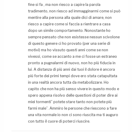
fine si fa , ma non riesco a capire la parola
tradimento, non riesco ad immagginarmi come si può
mentire alla persona alla quale dici di amare, non
riesco a capire come si faccia a rientrare a casa
dopo un simile comportamento. Nonostante ho
sempre pensato che non esistesse nessun scivolone
di questo genere ci ho provato (per una serie di
motivi) ma ho vissuto questi anni come se non
vivessi, come se accanto a me ci fosse un estraneo
pronto a pugnalarmi di nuovo, non ho più fiducia in
lui. A distanza di più anni dai tuoi il dolore è ancora
più forte dei primi tempi dove ero stata catapultata
in una realtà ancora tutta da metabolizzare. Ho
capito che non ha più senso vivere in questo modo e
spero appena risolvo delle questioni di poter dire ai
miei tormenti” potete stare tanto non potete più
farmi male”. Ammiro le persone che riescono a fare
una vita normale io non ci sono riuscita ma ti auguro
con tutto il cuore di poterci riuscire.