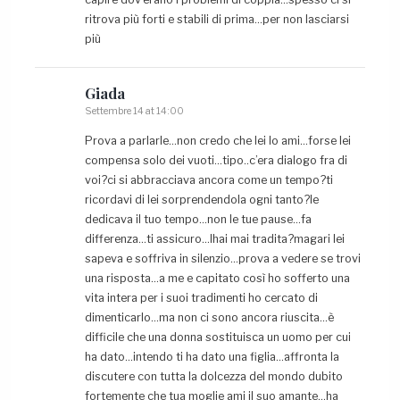
ritrova più forti e stabili di prima…per non lasciarsi
più
Giada
Settembre 14 at 14:00
Prova a parlarle…non credo che lei lo ami…forse lei
compensa solo dei vuoti…tipo..c’era dialogo fra di
voi?ci si abbracciava ancora come un tempo?ti
ricordavi di lei sorprendendola ogni tanto?le
dedicava il tuo tempo…non le tue pause…fa
differenza…ti assicuro…lhai mai tradita?magari lei
sapeva e soffriva in silenzio…prova a vedere se trovi
una risposta…a me e capitato così ho sofferto una
vita intera per i suoi tradimenti ho cercato di
dimenticarlo…ma non ci sono ancora riuscita…è
difficile che una donna sostituisca un uomo per cui
ha dato…intendo ti ha dato una figlia…affronta la
discutere con tutta la dolcezza del mondo dubito
fortemente che tua moglie ami il suo amante…ha