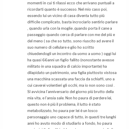
momenti in cui ti rilassi ecco che arrivano puntuali a
ricordarti quanto è successo. Nel mio caso poi,
essendo lui un vicino di casa diventa tutto più
difficile complicato, basta incrociarlo sentirlo parlare
, quando urla con la moglie ,quando porta il cane a
passeggio quando cerca di parlare con me del più e
del meno ( sa che so tutto, sono riuscito ad avere il
suo numero di cellulare e glio ho scritto
chiuedendogli un incontro da uomo a uomo ) oggi lui
ha quasi 66anni un figlio fallito (nonostante avesse
militato in una squadra di calcio importante) ha
dilapidato un patrimonio, una figlia piuttosto vistosa
una macchina scassata una faccia da schiaffi, uno a
cui caverei volentieri gli occhi, ma io non sono così .
SI avvicina l’anniversario del giorno più brutto della
mia vita, e l’ansia sale. Non ho paura di perdere lei,
questo non è più il problema, il lutto è stato
metabolizzato, ho paura per lei è un losco
personaggio uno capace di tutto, in questi tre lunghi
anni ho avuto modo di studiarlo a fondo, ho paura