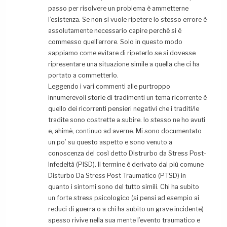
passo per risolvere un problema è ammetterne
l’esistenza. Se non si vuole ripetere lo stesso errore è
assolutamente necessario capire perché si è
commesso quell’errore. Solo in questo modo
sappiamo come evitare di ripeterlo se si dovesse
ripresentare una situazione simile a quella che ci ha
portato a commetterlo.
Leggendo i vari commenti alle purtroppo
innumerevoli storie di tradimenti un tema ricorrente è
quello dei ricorrenti pensieri negativi che i traditi/le
tradite sono costrette a subire. Io stesso ne ho avuti
e, ahimè, continuo ad averne. Mi sono documentato
un po’ su questo aspetto e sono venuto a
conoscenza del così detto Distrurbo da Stress Post-
Infedeltà (PISD). Il termine è derivato dal più comune
Disturbo Da Stress Post Traumatico (PTSD) in
quanto i sintomi sono del tutto simili. Chi ha subito
un forte stress psicologico (si pensi ad esempio ai
reduci di guerra o a chi ha subito un grave incidente)
spesso rivive nella sua mente l’evento traumatico e