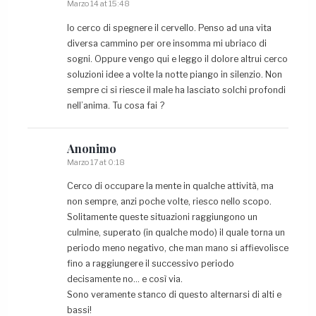
Marzo 14 at 15:48
Io cerco di spegnere il cervello. Penso ad una vita
diversa cammino per ore insomma mi ubriaco di
sogni. Oppure vengo qui e leggo il dolore altrui cerco
soluzioni idee a volte la notte piango in silenzio. Non
sempre ci si riesce il male ha lasciato solchi profondi
nell’anima. Tu cosa fai ?
Anonimo
Marzo 17 at 0:18
Cerco di occupare la mente in qualche attività, ma
non sempre, anzi poche volte, riesco nello scopo.
Solitamente queste situazioni raggiungono un
culmine, superato (in qualche modo) il quale torna un
periodo meno negativo, che man mano si affievolisce
fino a raggiungere il successivo periodo
decisamente no… e così via.
Sono veramente stanco di questo alternarsi di alti e
bassi!