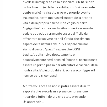
rivede le immagini ad esso associate. Chi ha subito
un tradimento (e chi lo ha subito potrò sicuramente
confermarlo) ha vissuto u vero e proprio evento
traumatico, sotto moltissimi aspetti della propria
vita e della propria psiche. Non voglio di certo
“ingigantire” la cosa, ma la situazione è veramente
seria e potrebbe veramente essere difficile da
affrontare e risolvere da soli. Credo che almeno
sapere dell’esistenza del PTSD, sapere che non
siamo diventati “pazzi”, sapere che OGNI
tradito/tradita rivive ripetutamente e
ossessivamente certi pensieri (anche di notte) possa
essere un primo passo per affrontarli e cacciarli dalla
nostra vita. E’ più probabile riuscire a sconfiggere il
nemico se lo si conosce!
A tutte voi: anche se non vi potrà essere di aiuto
sappiate che avete la mia piena comprensione
riguardo a tutto il dolore che state provando.
Un abbraccio…