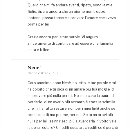
Quello che mi fa andare avanti, ripeto, sono le mie
figlie. Spero ancora che un giorno non troppo
lontano, possa tornare a provare l’amore che avevo
prima per lei.
Grazie ancora per le tue parole. Vi auguro
sinceramente di continuare ad essere una famiglia
unita e felice.
Nene'
Gennaio 10 at 23:50
Caro anonimo sono Nenè, ho letto le tue parole e mi
ha colpito che tu dica di nn amare più tua moglie, di
nn provare più nulla per lei. Nel mio caso la paura di
perderlo, di nn averlo più accanto è stata la scintilla
che mi ha fatto restare, non per i miei figli( anche se
ormai adulti) ma per me, per noi. Se tu nn provi più
nulla per lei , se nn riesci più a guardarla in volto vale
la pena restare? Chiediti questo , chiediti se è perché