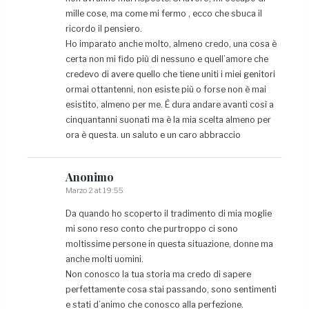
mille cose, ma come mi fermo , ecco che sbuca il
ricordo il pensiero.
Ho imparato anche molto, almeno credo, una cosa è
certa non mi fido più di nessuno e quell’amore che
credevo di avere quello che tiene uniti i miei genitori
ormai ottantenni, non esiste più o forse non è mai
esistito, almeno per me. È dura andare avanti così a
cinquantanni suonati ma è la mia scelta almeno per
ora è questa. un saluto e un caro abbraccio
Anonimo
Marzo 2 at 19:55
Da quando ho scoperto il tradimento di mia moglie
mi sono reso conto che purtroppo ci sono
moltissime persone in questa situazione, donne ma
anche molti uomini.
Non conosco la tua storia ma credo di sapere
perfettamente cosa stai passando, sono sentimenti
e stati d’animo che conosco alla perfezione.