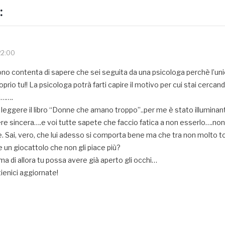
:
22:00
ono contenta di sapere che sei seguita da una psicologa perchè l’un
oprio tu!! La psicologa potrà farti capire il motivo per cui stai cercando
ti…….
di leggere il libro “Donne che amano troppo”..per me è stato illuminan
e sincera….e voi tutte sapete che faccio fatica a non esserlo….non
e. Sai, vero, che lui adesso si comporta bene ma che tra non molto t
e un giocattolo che non gli piace più?
ma di allora tu possa avere già aperto gli occhi…
tienici aggiornate!