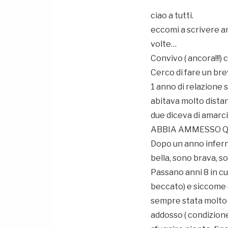
ciao a tutti.
eccomi a scrivere a
volte…
Convivo ( ancora!!!)
Cerco di fare un br
1 anno di relazione 
abitava molto distan
due diceva di amarc
ABBIA AMMESSO Q
Dopo un anno infern
bella, sono brava, s
Passano anni 8 in cu
beccato) e siccome da
sempre stata molto s
addosso ( condizion