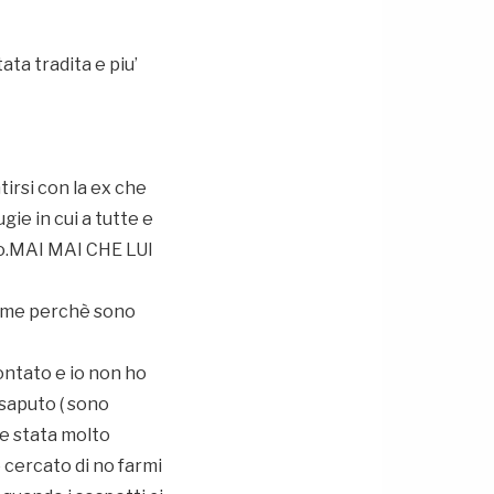
ta tradita e piu’
irsi con la ex che
ie in cui a tutte e
to.MAI MAI CHE LUI
 a me perchè sono
ontato e io non ho
 saputo ( sono
re stata molto
 cercato di no farmi