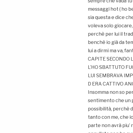
sempre che vada tut
messaggi hot ( ho be
sia questa e dice ch
voleva solo giocare, 
perchè per lui il tra
benchè io già da tem
lui a dirmi ma va, fa
CAPITE SECONDO L
L’HO SBATTUTO FUO
LUI SEMBRAVA IMPA
D ERA CATTIVO A
Insomma non so perch
sentimento che un po’
possibilità, perchè 
tanto con me, che io 
parte non avrà piu’ n