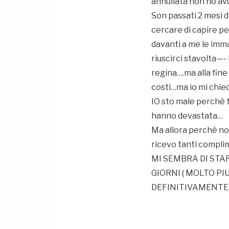
annullata non ho avut
Son passati 2 mesi 
cercare di capire pe
davanti a me le imm
riuscirci stavolta—-
regina….ma alla fine 
costi…ma io mi chi
IO sto male perchè 
hanno devastata…
Ma allora perchè non
ricevo tanti compli
MI SEMBRA DI STAR
GIORNI ( MOLTO PI
DEFINITIVAMENTE