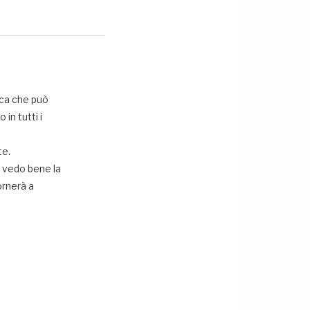
ica che può
 in tutti i
te.
 vedo bene la
ornerà a