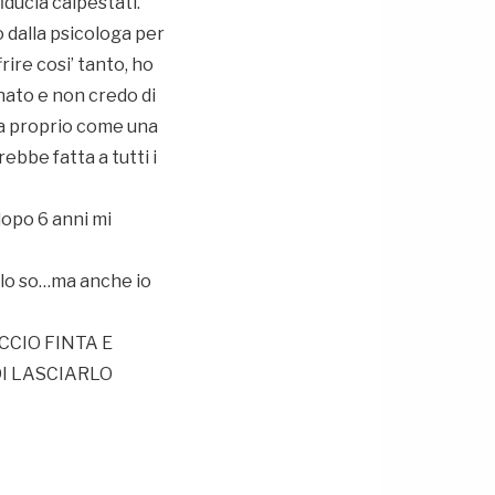
iducia calpestati.
 dalla psicologa per
ire cosi’ tanto, ho
nato e non credo di
tta proprio come una
ebbe fatta a tutti i
dopo 6 anni mi
e lo so…ma anche io
CCIO FINTA E
DI LASCIARLO