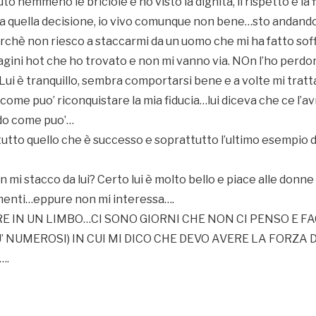
o nemmeno le briciole e ho visto la dignità, il rispetto e la f
da quella decisione, io vivo comunque non bene…sto andando
rchè non riesco a staccarmi da un uomo che mi ha fatto soffr
agini hot che ho trovato e non mi vanno via. NOn l’ho perdo
 Lui è tranquillo, sembra comportarsi bene e a volte mi tra
come puo’ riconquistare la mia fiducia…lui diceva che ce l’avr
edo come puo’…
tutto quello che è successo e soprattutto l’ultimo esempio 
 mi stacco da lui? Certo lui è molto bello e piace alle donn
menti…eppure non mi interessa….
E IN UN LIMBO…CI SONO GIORNI CHE NON CI PENSO E FA
U’ NUMEROSI) IN CUI MI DICO CHE DEVO AVERE LA FORZA 
….