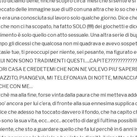
to diciamo bene, finchè scopro circa mesi che si sente e si
ccato delle immagine sue di ui9 con una altra che io so che
e era una conosciuta sul lavoro solo qualche giorno. Dice ch
che non ci ha scopato, ha fatto SOLO (!!!!!) dei giochetti e d
dimento è solo quello con atto sessuale. Una altra serie di bu
po gli dicessi che qualcosa non mi quadrava e avevo sospett
ntasie tue, ti preoccupi per niente, sei pesante, ma figurato 
UI NON SONO TRADIMENTI QUESTI…..CAPITE????????????
RI CASA E CREDETEMI CHE NON NE VOLEVO PIU’ SAPERE 
ZZITO, PIANGEVA, MI TELEFONAVA DI NOTTE, MINACCIAV
NCHE CON ME…
è ma alla fine, forse vinta dalla paura che mi metteva addo
 ancora per lui c’era, di fronte alla sua ennesima supplica di
dice che adesso ha toccato davvero il fondo, che ha capito c
sono la sua vita, ecc…ecc.. accetto di dargli l’ultima possibil
iente, che sto a guardare quello che fa lui perchè in 6 anni in