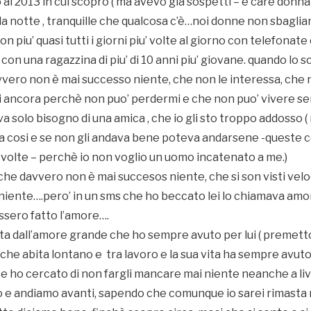
o al 2013 in cui scopro ( ma avevo già sospetti – e care donna
la notte , tranquille che qualcosa c’è…noi donne non sbagliamo
n piu’ quasi tutti i giorni piu’ volte al giorno con telefonat
con una ragazzina di piu’ di 10 anni piu’ giovane. quando lo s
davvero non è mai successo niente, che non le interessa, ch
ancora perchè non puo’ perdermi e che non puo’ vivere senza
eva solo bisogno di una amica , che io gli sto troppo addosso 
ta cosi e se non gli andava bene poteva andarsene -queste c
 volte – perchè io non voglio un uomo incatenato a me.)
 che davvero non è mai succesos niente, che si son visti ve
niente….pero’ in un sms che ho beccato lei lo chiamava amor
sero fatto l’amore….
ta dall’amore grande che ho sempre avuto per lui ( premetto
 che abita lontano e tra lavoro e la sua vita ha sempre avuto 
e ho cercato di non fargli mancare mai niente neanche a live
o e andiamo avanti, sapendo che comunque io sarei rimasta