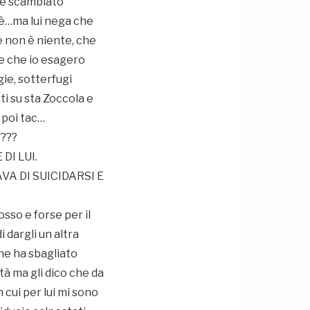
 è scambiato
 è…ma lui nega che
e non è niente, che
ice che io esagero
gie, sotterfugi
i su sta Zoccola e
e poi tac…
???
DI LUI.
A DI SUICIDARSI E
sso e forse per il
 dargli un altra
he ha sbagliato
ità ma gli dico che da
 cui per lui mi sono