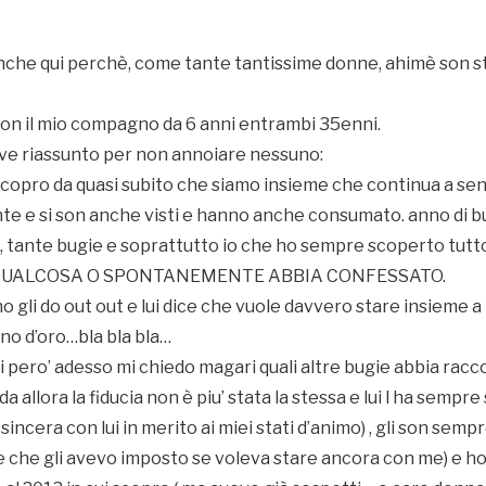
nche qui perchè, come tante tantissime donne, ahimè son sta
 con il mio compagno da 6 anni entrambi 35enni.
eve riassunto per non annoiare nessuno:
scopro da quasi subito che siamo insieme che continua a sent
te e si son anche visti e hanno anche consumato. anno di bug
i, tante bugie e soprattutto io che ho sempre scoperto tut
UALCOSA O SPONTANEMENTE ABBIA CONFESSATO.
o gli do out out e lui dice che vuole davvero stare insieme
ono d’oro…bla bla bla…
i pero’ adesso mi chiedo magari quali altre bugie abbia racc
 allora la fiducia non è piu’ stata la stessa e lui l ha sempre
incera con lui in merito ai miei stati d’animo) , gli son semp
e che gli avevo imposto se voleva stare ancora con me) e ho