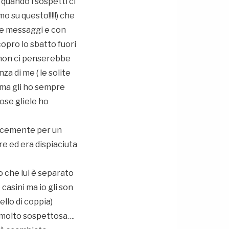
 quando i sospetti ci
 su questo!!!!!) che
e e messaggi e con
copro lo sbatto fuori
e non ci penserebbe
 di me ( le solite
( ma gli ho sempre
ose gliele ho
locemente per un
e ed era dispiaciuta
 che lui è separato
casini ma io gli son
llo di coppia)
 molto sospettosa….