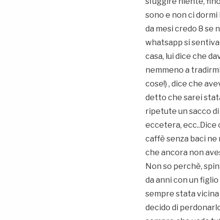
sfuggire niente, fin
sono e non ci dormi 
da mesi credo 8 se no
whatsapp si sentiva 
casa, lui dice che 
nemmeno a tradirmi 
cose!) , dice che av
detto che sarei sta
ripetute un sacco di
eccetera, ecc..Dice
caffè senza baci ne 
che ancora non aves
Non so perchè, spin
da anni con un figlio
sempre stata vicina 
decido di perdonarl