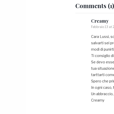
Comments
(1)
Creamy
Febbraio 13 at 
Cara Lussi, s
salvarti sei pr
modi di punir
Ti consiglio 
Se devo esser
tua situazion
tarttarti com
Spero che pri
In ogni caso, 
Un abbraccio,
Creamy