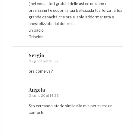
( nei consultori gratuiti delle asl ce ne sono di
bravissimi ) e scopri la tua bellezza,la tua forza ,la tua
grande capacità che ora e’ solo addormentata e
anestetizzata dal dolore….
un bacio.
Briseide
Sergio
Giugno 16 at 21:55
ora come va?
Angela
Giugno 20 at 14:28
Sto cercando storie simile alla mia per avere un
conforto.