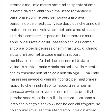
intorno a me…mio marito ormai mi ha spenta.stiamo
insieme da dieci anni non é mai stato romantico o
passionale con me però sembrava una brava
persona,dolce onesto ….invece dopo qualche anno dal
matrimonio io non volevo ammetterlo a me stessa ma
lui inizia a cambiare…ci parlo ma lui sempre un muro…
sono io la fissata dice lui…passano anni e lui cambia
ancora e io per la depressione mi trascuro.. gli chiedo
aiuto lui mi promette cose e nulla…rapporti
pochissimi…quest’ultimi due anni non mi è stato
vicino…x niente….parla e parla ma poi io vedo e sento
che mi trascura non mi calcola non dialoga…lui sa il mio
malessere invece di venirmi incontro per migliorare il
rapporto che fa nulla il solito .rapporti zero non mi
cerca…è ovvio no mi vuole e non mi lascia per i figli
.perche sono stupida e mi illudo ancora …ora sono a
letto che piango e scrivo xk non ho con chi sfogarmi se
no scoppio.i miei genitori stendiamo un velo pietoso