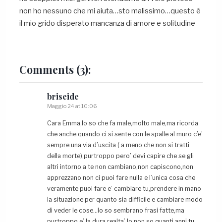
non ho nessuno che mi aiuta…sto malissimo…questo é
il mio grido disperato mancanza di amore e solitudine
Comments
(3):
briseide
Maggio 24 at 10:06
Cara Emma,lo so che fa male,molto male,ma ricorda
che anche quando ci si sente con le spalle al muro c’e’
sempre una via d’uscita ( a meno che non si tratti
della morte),purtroppo pero’ devi capire che se gli
altri intorno a te non cambiano,non capiscono,non
apprezzano non ci puoi fare nulla e l’unica cosa che
veramente puoi fare e’ cambiare tu,prendere in mano
la situazione per quanto sia difficile e cambiare modo
di veder le cose…lo so sembrano frasi fatte,ma
purtroppo e’ la dura realta’.Io non so quanti anni tu