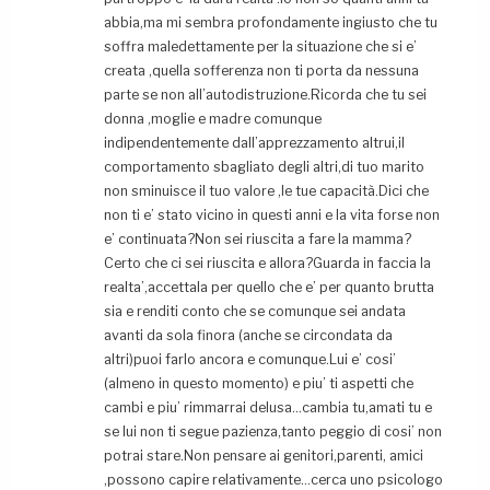
abbia,ma mi sembra profondamente ingiusto che tu
soffra maledettamente per la situazione che si e’
creata ,quella sofferenza non ti porta da nessuna
parte se non all’autodistruzione.Ricorda che tu sei
donna ,moglie e madre comunque
indipendentemente dall’apprezzamento altrui,il
comportamento sbagliato degli altri,di tuo marito
non sminuisce il tuo valore ,le tue capacità.Dici che
non ti e’ stato vicino in questi anni e la vita forse non
e’ continuata?Non sei riuscita a fare la mamma?
Certo che ci sei riuscita e allora?Guarda in faccia la
realta’,accettala per quello che e’ per quanto brutta
sia e renditi conto che se comunque sei andata
avanti da sola finora (anche se circondata da
altri)puoi farlo ancora e comunque.Lui e’ cosi’
(almeno in questo momento) e piu’ ti aspetti che
cambi e piu’ rimmarrai delusa…cambia tu,amati tu e
se lui non ti segue pazienza,tanto peggio di cosi’ non
potrai stare.Non pensare ai genitori,parenti, amici
,possono capire relativamente…cerca uno psicologo