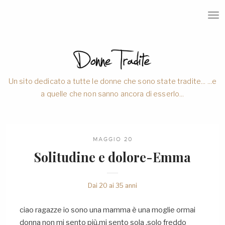
T
O
G
G
L
E
N
A
V
Un sito dedicato a tutte le donne che sono state tradite... ...e
I
a quelle che non sanno ancora di esserlo...
G
A
T
I
O
N
MAGGIO 20
Solitudine e dolore-Emma
Dai 20 ai 35 anni
ciao ragazze io sono una mamma è una moglie ormai
donna non mi sento più.mi sento sola ,solo freddo