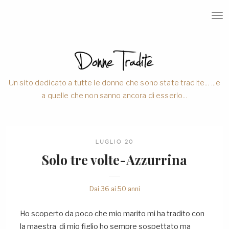
T
O
G
G
L
E
N
A
V
Un sito dedicato a tutte le donne che sono state tradite... ...e
I
a quelle che non sanno ancora di esserlo...
G
A
T
I
O
N
LUGLIO 20
Solo tre volte-Azzurrina
Dai 36 ai 50 anni
Ho scoperto da poco che mio marito mi ha tradito con
la maestra di mio figlio ho sempre sospettato ma