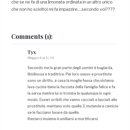
che se ne fa di una limonata ordinata in un altro unico
che non ho sciolto) mi fa impazzire….secondo voi????
Comments
(1):
Tyx
Maggio 6 at 11:06
Secondo me la gran parte degli uomini è bugiarda,
libidinosa e traditrice. Per loro sesso e prostitute
sono un diritto, a casa la moglie fessa che sistema
lava cucina tiene la facciata della famiglia felice e fa
la serva mentre lui si tromba la qualunque in ogni
modo. Esseri orribili che vanno cacciati e lasciati alle
prostitute, meritano solo quelle. E mutende e camicie
se le facciano lavare da quelle.
Restarci insieme è umiliarsi e mortificarsi.