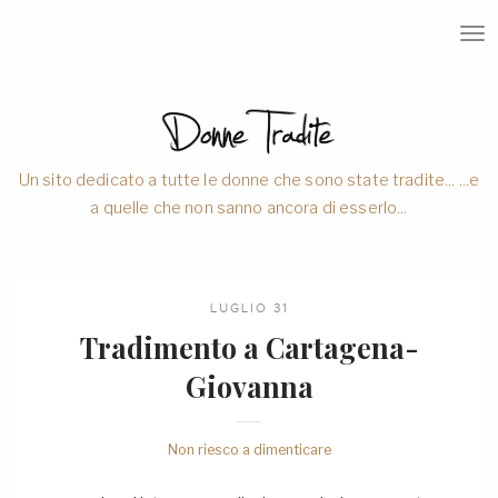
T
O
G
G
L
E
N
A
V
Un sito dedicato a tutte le donne che sono state tradite... ...e
I
a quelle che non sanno ancora di esserlo...
G
A
T
I
O
N
LUGLIO 31
Tradimento a Cartagena-
Giovanna
Non riesco a dimenticare