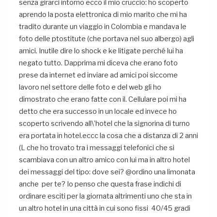
senza girarci intorno ecco il mio cruccio: ho scoperto
aprendo la posta elettronica di mio marito che mi ha
tradito durante un viaggio in Colombia e mandava le
foto delle ptostitute (che portava nel suo albergo) agli
amici. Inutile dire lo shock e ke litigate perché lui ha
negato tutto. Dapprima mi diceva che erano foto
prese da internet ed inviare ad amici poi siccome
lavoro nel settore delle foto e del web gli ho
dimostrato che erano fatte con il. Cellulare poi mi ha
detto che era successo in un locale ed invece ho
scoperto scrivendo all\’hotel che la signorina di turno
era portata in hotel.eccc la cosa che a distanza di 2 anni
(L che ho trovato tra i messaggi telefonici che si
scambiava con un altro amico con lui ma in altro hotel
dei messaggi del tipo: dove sei? @ordino una limonata
anche per te? Io penso che questa frase indichi di
ordinare esciti per la giornata altrimenti uno che sta in
un altro hotel in una città in cui sono fissi 40/45 gradi