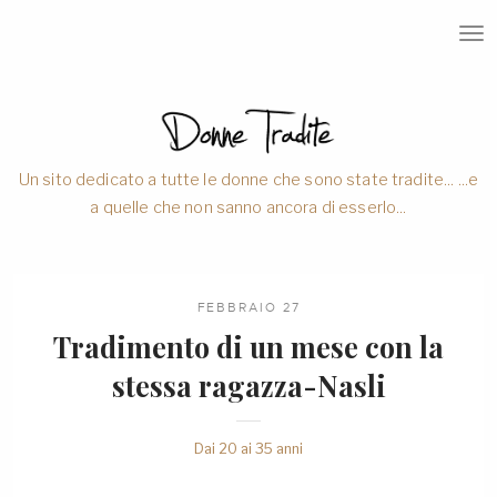
T
O
G
G
L
E
N
A
V
Un sito dedicato a tutte le donne che sono state tradite... ...e
I
a quelle che non sanno ancora di esserlo...
G
A
T
I
O
N
FEBBRAIO 27
Tradimento di un mese con la
stessa ragazza-Nasli
Dai 20 ai 35 anni