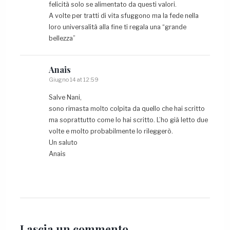
felicità solo se alimentato da questi valori.
A volte per tratti di vita sfuggono ma la fede nella
loro universalità alla fine ti regala una “grande
bellezza”
Anais
Giugno 14 at 12:59
Salve Nani,
sono rimasta molto colpita da quello che hai scritto
ma soprattutto come lo hai scritto. L’ho già letto due
volte e molto probabilmente lo rileggerò.
Un saluto
Anais
Lascia un
commento