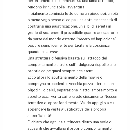
perfettamente di camminare su una lama di rasoio,
rendono irrinunciabile l’avventura.
Inizialmente comincia tutto come un gioco poi, un più
o meno vago senso di colpa, una sottile necessità di
costruirsi una giustificazione, un’alibi di serietà in
grado di sostenere il prevedibile quadro accusatorio
da parte del mondo esterno “becero ed impiccione”
oppure semplicemente per tacitare la coscienza
quando esistesse
Una struttura difensiva basata sull’attacco del
comportamento altrui e sull’indulgenza rispetto alle
proprie colpe quasi sempre inesistenti.
Ecco allora lo sputtanamento della moglie o
compagna precedente : vecchia pazza isterica con
bigodini, dice lui, separazione in atto, amore morto e
sepolto ecc….verità cui lei crede ciecamente. Nessun
tentativo di approfondimento. Valido appiglio a cui
appendere la veste giustificativa della propria
superficialità!!
E’ chiaro che ognuna si trincera dietro una serie di
scusanti che avvallano il proprio comportamento