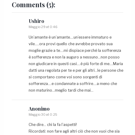
Comments
(5):
Ushiro
Maggio 29 at 0:46
Un’amante è un’amante….un’essere immaturo e
vile…..ora provi quello che avrebbe provato sua
moglie grazie a te….mi dispiace perché la sofferenza
è sofferenza e non la auguro a nessuno…non posso
non giudicare in questi casi….è più forte di me….Maria
datti una regolata per te e per gli altri…le persone che
si comportano come voi sono sorgenti di
sofferenza….e condannate a soffrire….a meno che
non maturino…meglio tardi che mai…
Anonimo
Maggio 30 at 0:25
Che dire… chi la fa l’aspetti!
Ricordati: non fare agli altri ciò che non vuoi che sia