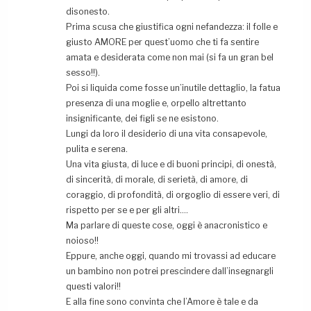
disonesto.
Prima scusa che giustifica ogni nefandezza: il folle e
giusto AMORE per quest’uomo che ti fa sentire
amata e desiderata come non mai (si fa un gran bel
sesso!!).
Poi si liquida come fosse un’inutile dettaglio, la fatua
presenza di una moglie e, orpello altrettanto
insignificante, dei figli se ne esistono.
Lungi da loro il desiderio di una vita consapevole,
pulita e serena.
Una vita giusta, di luce e di buoni principi, di onestà,
di sincerità, di morale, di serietà, di amore, di
coraggio, di profondità, di orgoglio di essere veri, di
rispetto per se e per gli altri….
Ma parlare di queste cose, oggi è anacronistico e
noioso!!
Eppure, anche oggi, quando mi trovassi ad educare
un bambino non potrei prescindere dall’insegnargli
questi valori!!
E alla fine sono convinta che l’Amore è tale e da