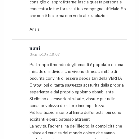
consiglio di approfittarne: lascia questa persona e
concentra le tue forze sul tuo compagno ufficiale. So
che non è facile ma non vedo altre soluzioni
Anais
nani
Giugno 13 at 19:07
Purtroppo il mondo degli amanti è popolato da una
miriade di individui che vivono di meschinità e di
oscurità convinti di essere depositari della VERITA’
Orgogliosi di tanta saggezza scaturita dalla propria
esperienza e dal proprio egoismo obnubilante.
Si cibano di sensazioni rubate, vissute pur nella
consapevolezza della loro incompiutezza.
Più le situazioni sono al limite dell’onestà, più sono
eccitanti e perciostesso attraenti.
La novità, l’adrenalina dell’illecito, la complicità che
unisce ed enuclea dal mondo coloro che sanno