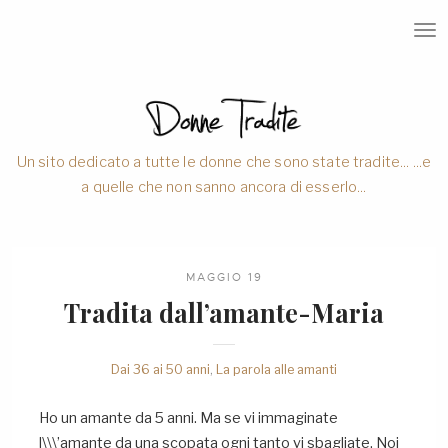
T
O
G
G
L
E
N
A
V
Un sito dedicato a tutte le donne che sono state tradite... ...e
I
a quelle che non sanno ancora di esserlo...
G
A
T
I
O
N
MAGGIO 19
Tradita dall’amante-Maria
Dai 36 ai 50 anni
,
La parola alle amanti
Ho un amante da 5 anni. Ma se vi immaginate
l\\\’amante da una scopata ogni tanto vi sbagliate. Noi