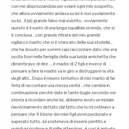
con me disprezzandola per sviare ogni mio sospetto..
che allora ovviamente andava su lei è non ovviamente
su lui .. il più grande falso mai esistito…ovviamente
questo è il sunto di una lunga squallida vicenda.. che si
è conclusa .. con grande ritirata del mio grande
vigliacco marito che si è stancato della sua storiella ..
che ha dovuto per sommi capi raccontare dato che era
uscita fuori nella famiglia della sua lurida amichetta che
dimenticavo di dire … è madre di 2 figli e invece di
pensare a fare la madre va in giro a distruggere la vita
degli altri…Dopo il misero tentativo di mio marito di far
finta di raccontare una mezza verità .. che cambia in
continuazione perché date le tante bugie secondo me
stenta a ricordare anche lui.. abbiamo avuto un iniziale
riavvicinamento dettato dal fatto che io mi ostinavo a
pensare che X il bene dei miei figli avrei perdonato e
superato tutto.. lui sosteneva di essere pentito e
quindi mi ricolmava di mille attenzioni.. è così è arrivato