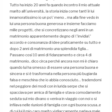
Tutto ha inizio 20 anni fa quando incontro il mio attuale
marito all\’università.. la storia inizia come tant\’è lui
innamoratissimo io un po\’ meno .. ma alla fine vedo in
lui una persona buona generosa e insieme facciamo
mille progetti.. che si concretizzano negli anni in un
matrimonio apparentemente degno di \”invidia\”
accordo e consonanza di idee praticamente su tutto e
dopo 2 anni di matrimonio una splendida figlia…
Passano così 10 anni di fidanzamento e circa 4 di
matrimonio.. dico circa perché ancora non mi è chiaro
quando lui ha smesso di essere una persona buona e
sincera e si è trasformata nella persona più bugiarda
falsa e meschina che io abbia conosciuto… tradendomi
nel peggiore dei modi con in lurida serpe che si
spacciava per amica di famiglia e stava comodamente
seduta sul mio divano o veniva in viaggio con noi o si
infilava nelle riunioni di famiglia con ogni buona scusa..e
di cui lui il mio caro marito vigliaccamente parlava male