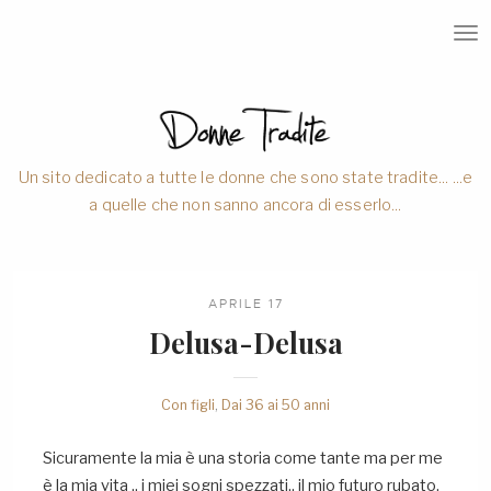
T
O
G
G
L
E
N
A
V
Un sito dedicato a tutte le donne che sono state tradite... ...e
I
a quelle che non sanno ancora di esserlo...
G
A
T
I
O
N
APRILE 17
Delusa-Delusa
Con figli
,
Dai 36 ai 50 anni
Sicuramente la mia è una storia come tante ma per me
è la mia vita .. i miei sogni spezzati.. il mio futuro rubato.